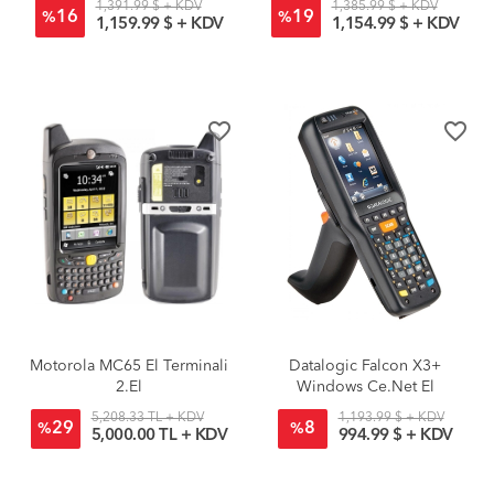
1,391.99 $ + KDV
1,385.99 $ + KDV
16
19
%
%
1,159.99 $ + KDV
1,154.99 $ + KDV
favorite_border
favorite_border
Motorola MC65 El Terminali
Datalogic Falcon X3+
2.El
Windows Ce.Net El
Terminali 1D Lazer
5,208.33 TL + KDV
1,193.99 $ + KDV
29
8
945200043
%
%
5,000.00 TL + KDV
994.99 $ + KDV