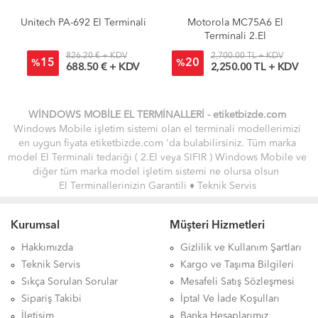
Unitech PA-692 El Terminali
Motorola MC75A6 El
Terminali 2.El
826.20 € + KDV
2,700.00 TL + KDV
15
20
%
%
688.50 € + KDV
2,250.00 TL + KDV
WİNDOWS MOBİLE EL TERMİNALLERİ
-
etiket
bizde.
com
Windows Mobile işletim sistemi olan el terminali modellerimizi
en uygun fiyata etiketbizde.com 'da bulabilirsiniz. Tüm marka
model El Terminali tedariği ( 2.El veya SIFIR ) Windows Mobile ve
diğer tüm marka model işletim sistemi ne olursa olsun
El Terminallerinizin Garantili
♦ Teknik Servis
Hizmetini
vermekteyiz. Aşağıdaki sayfadan Windows
Mobile işletim sistemi olan El Terminallerini inceleyebilir, teknik
Kurumsal
Müşteri Hizmetleri
sorunlar ile alakalı tüm desteği uzman teknisyen arkadaşlarımızdan
bir telefon yardımı ile alabilirsiniz.
Hakkımızda
Gizlilik ve Kullanım Şartları
( 24 Ay Garantili El Terminalleri )
Teknik Servis
Kargo ve Taşıma Bilgileri
Sıkça Sorulan Sorular
Mesafeli Satış Sözleşmesi
Sipariş Takibi
İptal Ve İade Koşulları
İletişim
Banka Hesaplarımız