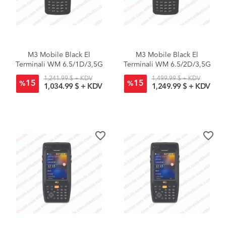
M3 Mobile Black El
M3 Mobile Black El
Terminali WM 6.5/1D/3,5G
Terminali WM 6.5/2D/3,5G
1,241.99 $ + KDV
1,499.99 $ + KDV
15
15
%
%
1,034.99 $ + KDV
1,249.99 $ + KDV
favorite_border
favorite_border