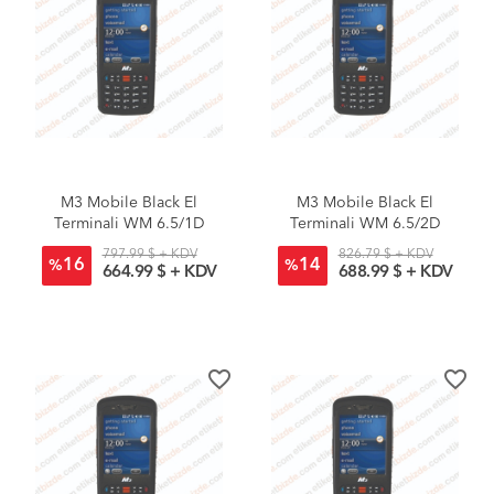
M3 Mobile Black El
M3 Mobile Black El
Terminali WM 6.5/1D
Terminali WM 6.5/2D
797.99 $ + KDV
826.79 $ + KDV
16
14
%
%
664.99 $ + KDV
688.99 $ + KDV
favorite_border
favorite_border