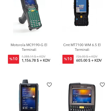
Motorola MC9190-G El
Cmt MT7100 WM 6.5 El
Terminali
Terminali
1,388.14 $ + KDV
726.00 $ + KDV
10
10
%
%
1,156.78 $ + KDV
605.00 $ + KDV
favorite_border
favorite_border