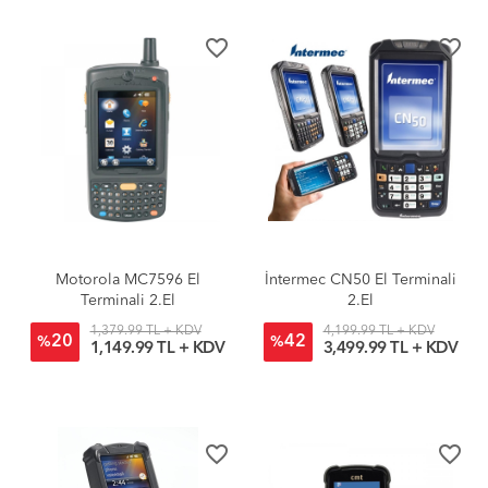
favorite_border
favorite_border
Motorola MC7596 El
İntermec CN50 El Terminali
Terminali 2.El
2.El
1,379.99 TL + KDV
4,199.99 TL + KDV
20
42
%
%
1,149.99 TL + KDV
3,499.99 TL + KDV
favorite_border
favorite_border