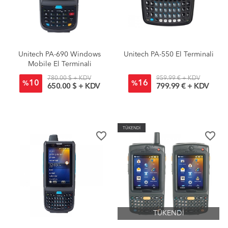
Unitech PA-690 Windows
Unitech PA-550 El Terminali
Mobile El Terminali
780.00 $ + KDV
959.99 € + KDV
10
16
%
%
650.00 $ + KDV
799.99 € + KDV
TÜKENDİ
favorite_border
favorite_border
TÜKENDİ