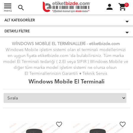
menu
person
shopping_cart
0
search
menü
ALT KATEGORILER
DETAYLI FILTRE
WİNDOWS MOBİLE EL TERMİNALLERİ
-
etiket
bizde.
com
Windows Mobile işletim sistemi olan el terminali modellerimizi
en uygun fiyata etiketbizde.com 'da bulabilirsiniz. Tüm marka
model El Terminali tedariği ( 2.El veya SIFIR ) Windows Mobile ve
diğer tüm marka model işletim sistemi ne olursa olsun
El Terminallerinizin Garantili
♦ Teknik Servis
Hizmetini
vermekteyiz. Aşağıdaki sayfadan Windows
Windows Mobile El Terminali
Mobile işletim sistemi olan El Terminallerini inceleyebilir, teknik
sorunlar ile alakalı tüm desteği uzman teknisyen arkadaşlarımızdan
bir telefon yardımı ile alabilirsiniz.
( 24 Ay Garantili El Terminalleri )
favorite_border
favorite_border