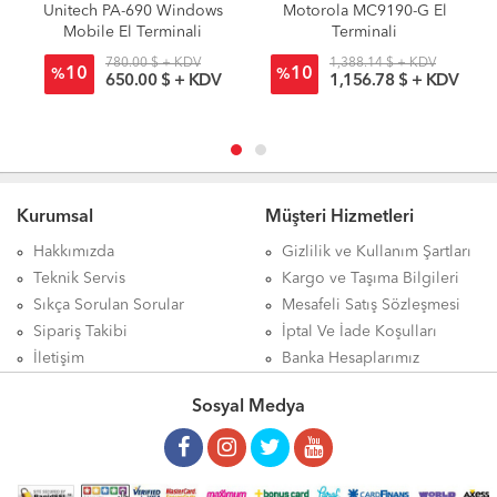
Unitech PA-690 Windows
Motorola MC9190-G El
Mobile El Terminali
Terminali
780.00 $ + KDV
1,388.14 $ + KDV
10
10
%
%
650.00 $ + KDV
1,156.78 $ + KDV
Kurumsal
Müşteri Hizmetleri
Hakkımızda
Gizlilik ve Kullanım Şartları
Teknik Servis
Kargo ve Taşıma Bilgileri
Sıkça Sorulan Sorular
Mesafeli Satış Sözleşmesi
Sipariş Takibi
İptal Ve İade Koşulları
İletişim
Banka Hesaplarımız
Sosyal Medya