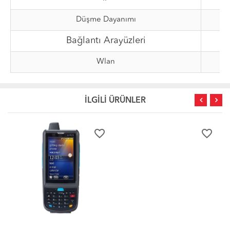
Düşme Dayanımı
Bağlantı Arayüzleri
Wlan
İLGİLİ ÜRÜNLER
favorite_border
favorite_border