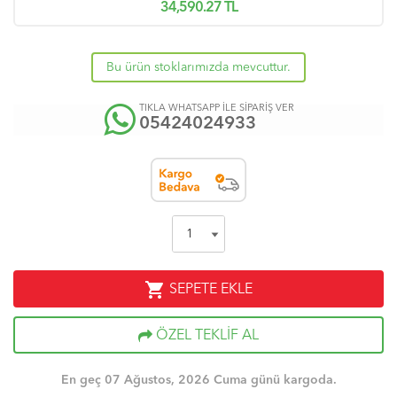
34,590.27
TL
Bu ürün stoklarımızda mevcuttur.
TIKLA WHATSAPP İLE SİPARİŞ VER
05424024933
shopping_cart
SEPETE EKLE
ÖZEL TEKLİF AL
En geç 07 Ağustos, 2026 Cuma günü kargoda.