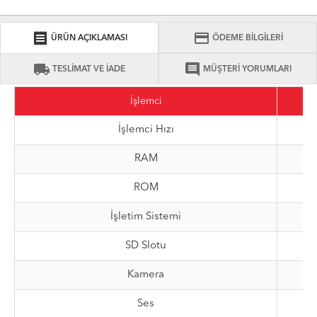
receipt
credit_card
ÜRÜN AÇIKLAMASI
ÖDEME BİLGİLERİ
local_shipping
comment
TESLİMAT VE İADE
MÜŞTERİ YORUMLARI
İşlemci
İşlemci Hızı
RAM
ROM
İşletim Sistemi
SD Slotu
Kamera
Ses