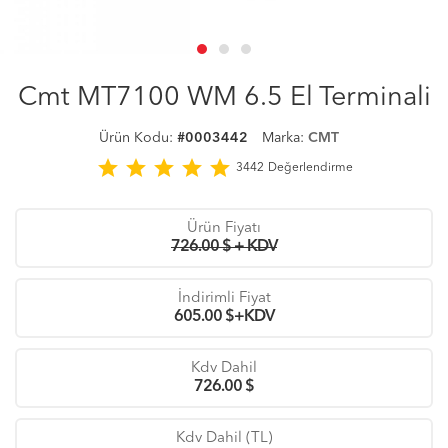
Cmt MT7100 WM 6.5 El Terminali
Ürün Kodu:
#0003442
Marka:
CMT
star
star
star
star
star
3442
Değerlendirme
Ürün Fiyatı
726.00 $ + KDV
İndirimli Fiyat
605.00
$+KDV
Kdv Dahil
726.00
$
Kdv Dahil (TL)