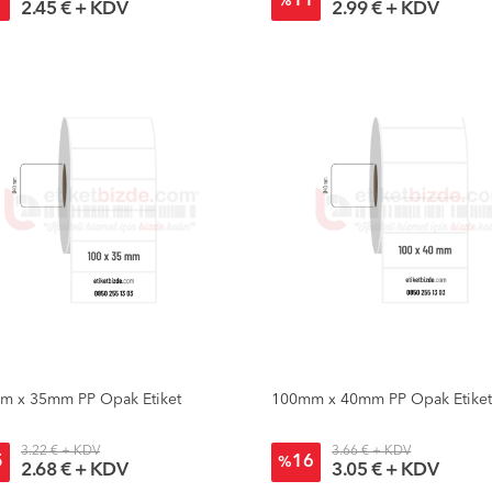
1
11
%
2.45 € + KDV
2.99 € + KDV
m x 35mm PP Opak Etiket
100mm x 40mm PP Opak Etike
3.22 € + KDV
3.66 € + KDV
5
16
%
2.68 € + KDV
3.05 € + KDV