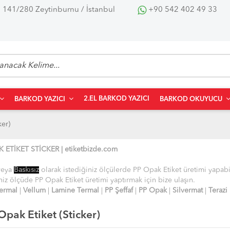
 141/280 Zeytinburnu / İstanbul
+90 542 402 49 33
2.EL BARKOD YAZICI
BARKOD YAZICI
BARKOD OKUYUCU
ker)
K ETİKET
STİCKER
|
etiket
bizde.
com
veya
Baskısız
olarak istediğiniz ölçülerde
PP Opak Etiket
üretimi yapabi
iniz ölçüde
PP Opak Etiket
üretimi yaptırmak için bize
ulaşın.
ermal
|
Vellum
|
Lamine Termal
|
PP Şeffaf
|
PP Opak
|
Silvermat
|
Terazi
m Alanları
Yapışkan Türleri
Etiket Özellikleri
Opak Etiket (Sticker)
tik Sektörü
• Akrilik [ Standart ]
• Plastik bazlı etiket