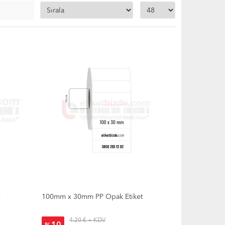
eme yapmaz
öntemiyle baskı alınmaktadır
cısına
uyumludur
kıya uygundur
 su, alkol, kimyasal maddeler ve dış ortama ve neme
t
100mm x 30mm PP Opak Etiket
4.20 € + KDV