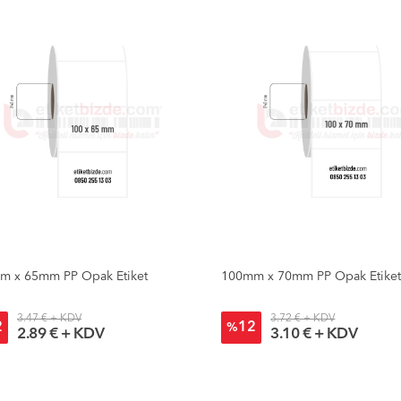
m x 65mm PP Opak Etiket
100mm x 70mm PP Opak Etike
3.47 € + KDV
3.72 € + KDV
2
12
%
2.89 € + KDV
3.10 € + KDV