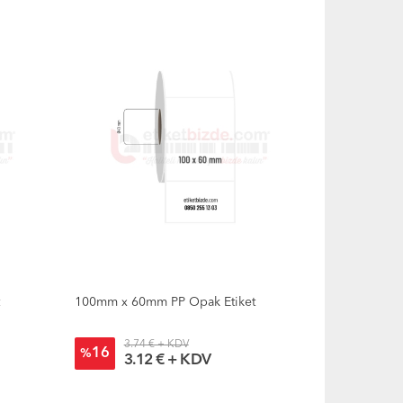
t
100mm x 60mm PP Opak Etiket
3.74 € + KDV
16
%
3.12 € + KDV