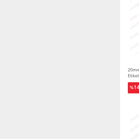
20mm 
Etiket
1
%