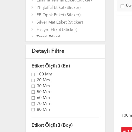
Lamine Termal Etiket (Sticker)
• Kimya
Ücr
• Teksti
PP Şeffaf Etiket (Sticker)
PP Opak Etiket (Sticker)
• Gıda 
Silver Mat Etiket (Sticker)
• Ele
Fastyre Etiket (Sticker)
Etiketi
Terazi Etiketi
• Baskıl
Karton Etiket
Detaylı Filtre
Çok Amaçlı Etiketler (Sticker)
Eczane - İlaç Etiketi
Etiket Ölçüsü (En)
Kuyumcu Etiketi
Renkli Nokta Etiketleri
100 Mm
20 Mm
30 Mm
50 Mm
60 Mm
70 Mm
80 Mm
100m
Etiket Ölçüsü (Boy)