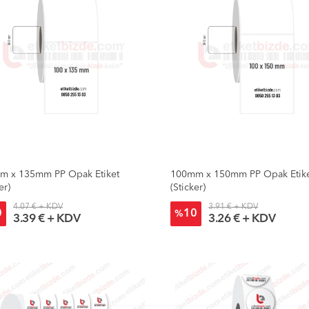
m x 135mm PP Opak Etiket
100mm x 150mm PP Opak Etik
er)
(Sticker)
4.07 € + KDV
3.91 € + KDV
0
10
%
3.39 € + KDV
3.26 € + KDV