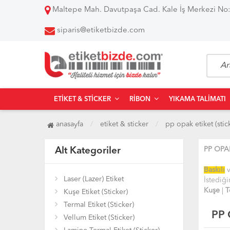
Maltepe Mah. Davutpaşa Cad. Kale İş Merkezi No:
siparis@etiketbizde.com
ETIKET & STICKER
RIBON
YIKAMA TALIMATI
anasayfa
etiket & sticker
pp opak etiket (stic
PP OPA
Alt Kategoriler
Baskılı
Laser (Lazer) Etiket
İstediğ
Kuşe
|
T
Kuşe Etiket (Sticker)
Termal Etiket (Sticker)
Kullanı
PP 
Vellum Etiket (Sticker)
• Kozme