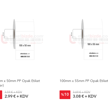
m x 50mm PP Opak Etiket
100mm x 55mm PP Opak Etike
er)
3.59 € + KDV
3.69 € + KDV
1
10
%
2.99 € + KDV
3.08 € + KDV