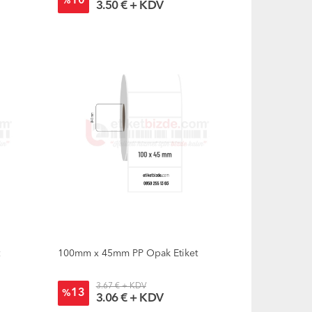
10
%
3.50 € + KDV
t
100mm x 45mm PP Opak Etiket
3.67 € + KDV
13
%
3.06 € + KDV