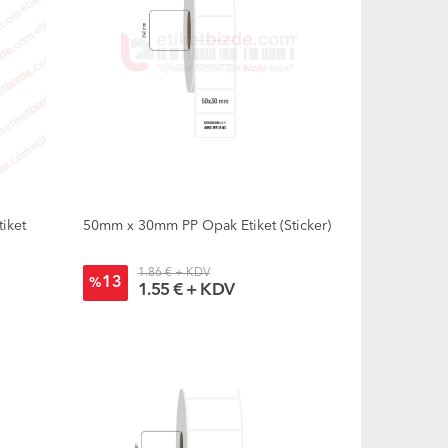
iket
50mm x 30mm PP Opak Etiket (Sticker)
1.86 € + KDV
13
%
1.55 € + KDV