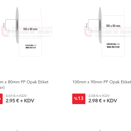
m x 80mm PP Opak Etiket
100mm x 90mm PP Opak Etike
er)
3.54 € + KDV
3.58 € + KDV
6
13
%
2.95 € + KDV
2.98 € + KDV