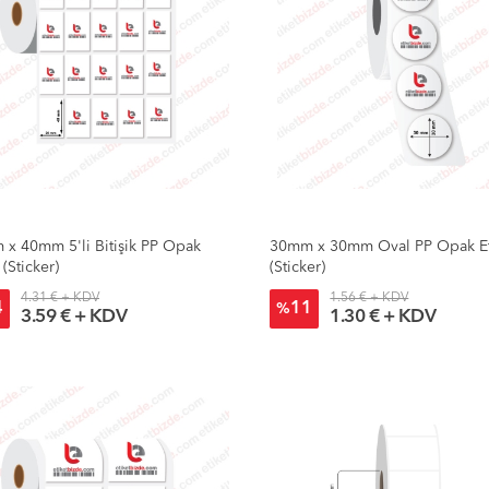
x 40mm 5'li Bitişik PP Opak
30mm x 30mm Oval PP Opak Et
 (Sticker)
(Sticker)
4.31 € + KDV
1.56 € + KDV
4
11
%
3.59 € + KDV
1.30 € + KDV