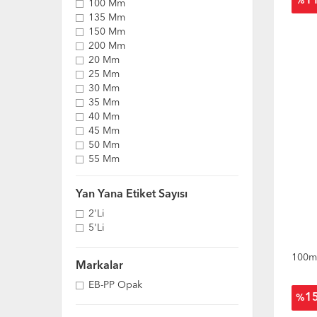
1
%
100 Mm
135 Mm
150 Mm
200 Mm
20 Mm
25 Mm
30 Mm
35 Mm
40 Mm
45 Mm
50 Mm
55 Mm
60 Mm
65 Mm
Yan Yana Etiket Sayısı
70 Mm
2'li
75 Mm
5'li
80 Mm
90 Mm
100m
Markalar
EB-PP Opak
1
%