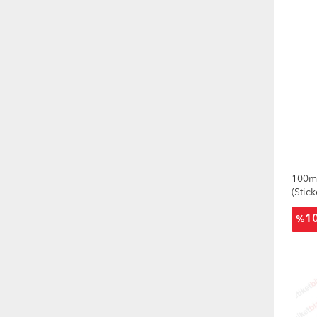
100m
(Stick
1
%