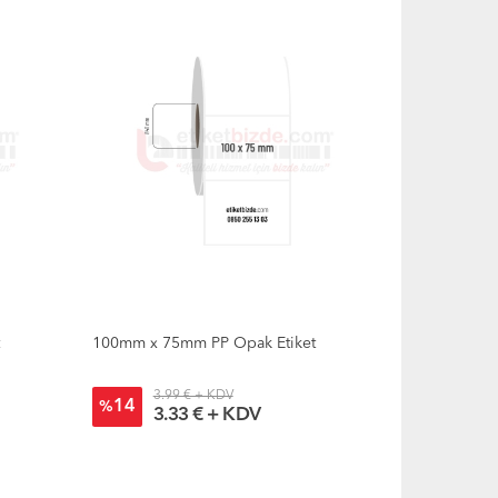
t
100mm x 75mm PP Opak Etiket
3.99 € + KDV
14
%
3.33 € + KDV