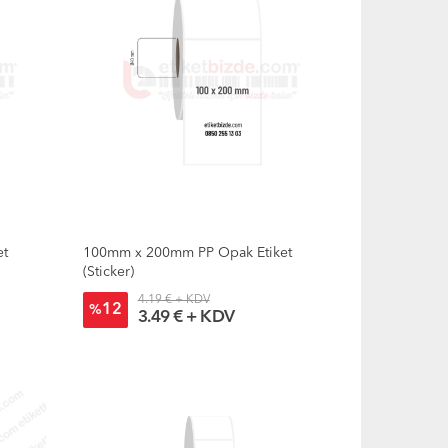
et
100mm x 200mm PP Opak Etiket
(Sticker)
4.19 € + KDV
12
%
3.49 € + KDV