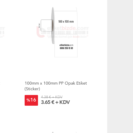
t
100mm x 100mm PP Opak Etiket
(Sticker)
4.38 € + KDV
16
%
3.65 € + KDV