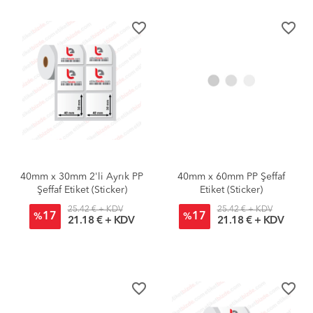
favorite_border
favorite_border
40mm x 30mm 2'li Ayrık PP
40mm x 60mm PP Şeffaf
Şeffaf Etiket (Sticker)
Etiket (Sticker)
25.42 € + KDV
25.42 € + KDV
17
17
%
%
21.18 € + KDV
21.18 € + KDV
favorite_border
favorite_border