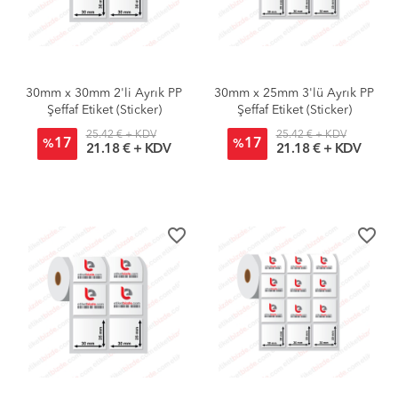
30mm x 30mm 2'li Ayrık PP
30mm x 25mm 3'lü Ayrık PP
Şeffaf Etiket (Sticker)
Şeffaf Etiket (Sticker)
25.42 € + KDV
25.42 € + KDV
17
17
%
%
21.18 € + KDV
21.18 € + KDV
favorite_border
favorite_border