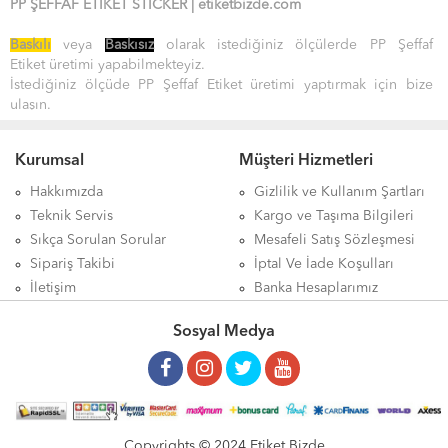
PP ŞEFFAF ETİKET
STİCKER
|
etiket
bizde.
com
Baskılı
veya
Baskısız
olarak istediğiniz ölçülerde
PP Şeffaf
Etiket
üretimi yapabilmekteyiz.
İstediğiniz ölçüde
PP Şeffaf Etiket
üretimi yaptırmak için bize
ulaşın.
Kuşe
|
Termal
|
Vellum
|
Lamine Termal
|
PP Şeffaf
|
PP
Opak
|
Silvermat
|
Terazi
|
Ve Diğerleri
..
Kurumsal
Müşteri Hizmetleri
Kullanım Alanları
Yapışkan Türleri
Hakkımızda
Gizlilik ve Kullanım Şartları
•
Kozmetik Sektörü
• Akrilik [ Standart ]
Teknik Servis
Kargo ve Taşıma Bilgileri
•
Kimya Sektörü
• Hotmelt [ Güçlü Yapışkan ]
Sıkça Sorulan Sorular
Mesafeli Satış Sözleşmesi
•
Tekstil Sektörü
• Nonperm [ İz Bırakmayan ]
Sipariş Takibi
İptal Ve İade Koşulları
•
Gıda Sektörü
• Deep Freeze [ Soğuğa Dayanıklı ]
İletişim
Banka Hesaplarımız
Sosyal Medya
Copyrights © 2024 Etiket Bizde