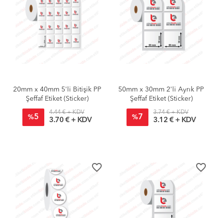
20mm x 40mm 5'li Bitişik PP
50mm x 30mm 2'li Ayrık PP
Şeffaf Etiket (Sticker)
Şeffaf Etiket (Sticker)
4.44 € + KDV
3.74 € + KDV
5
7
%
%
3.70 € + KDV
3.12 € + KDV
favorite_border
favorite_border