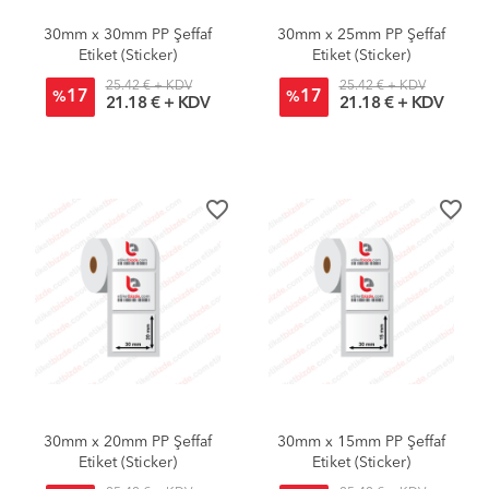
30mm x 30mm PP Şeffaf
30mm x 25mm PP Şeffaf
Etiket (Sticker)
Etiket (Sticker)
25.42 € + KDV
25.42 € + KDV
17
17
%
%
21.18 € + KDV
21.18 € + KDV
favorite_border
favorite_border
30mm x 20mm PP Şeffaf
30mm x 15mm PP Şeffaf
Etiket (Sticker)
Etiket (Sticker)