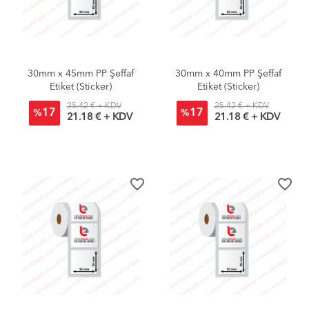
30mm x 45mm PP Şeffaf
30mm x 40mm PP Şeffaf
Etiket (Sticker)
Etiket (Sticker)
25.42 € + KDV
25.42 € + KDV
17
17
%
%
21.18 € + KDV
21.18 € + KDV
favorite_border
favorite_border