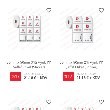
favorite_border
favorite_border
30mm x 50mm 3'lü Ayrık PP
30mm x 50mm 2'li Ayrık PP
Şeffaf Etiket (Sticker)
Şeffaf Etiket (Sticker)
25.42 € + KDV
25.42 € + KDV
17
17
%
%
21.18 € + KDV
21.18 € + KDV
favorite_border
favorite_border