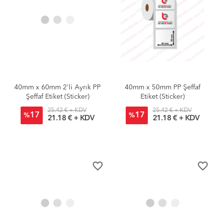
40mm x 60mm 2'li Ayrık PP
40mm x 50mm PP Şeffaf
Şeffaf Etiket (Sticker)
Etiket (Sticker)
25.42 € + KDV
25.42 € + KDV
17
17
%
%
21.18 € + KDV
21.18 € + KDV
favorite_border
favorite_border