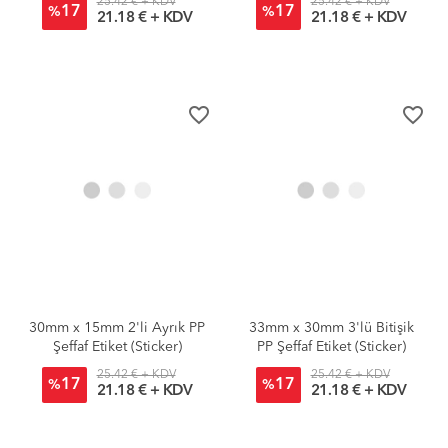
25.42 € + KDV
25.42 € + KDV
17
17
%
%
21.18 € + KDV
21.18 € + KDV
favorite_border
favorite_border
30mm x 15mm 2'li Ayrık PP
33mm x 30mm 3'lü Bitişik
Şeffaf Etiket (Sticker)
PP Şeffaf Etiket (Sticker)
25.42 € + KDV
25.42 € + KDV
17
17
%
%
21.18 € + KDV
21.18 € + KDV