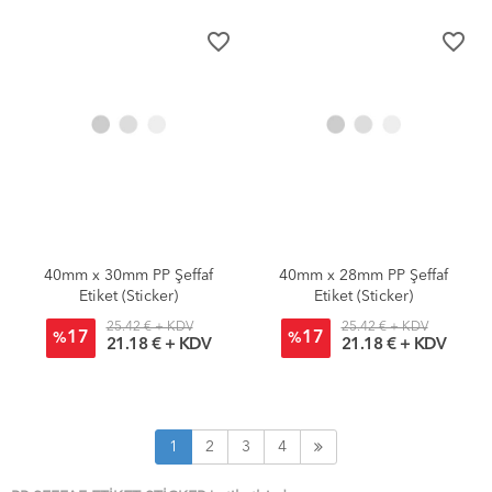
favorite_border
favorite_border
40mm x 30mm PP Şeffaf
40mm x 28mm PP Şeffaf
Etiket (Sticker)
Etiket (Sticker)
25.42 € + KDV
25.42 € + KDV
17
17
%
%
21.18 € + KDV
21.18 € + KDV
1
2
3
4