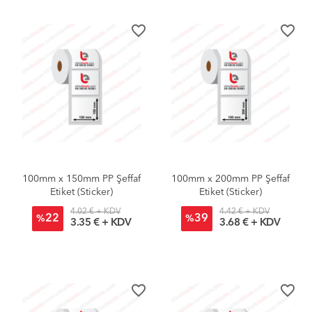
favorite_border
favorite_border
100mm x 150mm PP Şeffaf
100mm x 200mm PP Şeffaf
Etiket (Sticker)
Etiket (Sticker)
4.02 € + KDV
4.42 € + KDV
22
39
%
%
3.35 € + KDV
3.68 € + KDV
favorite_border
favorite_border