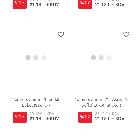
17
17
%
%
21.18 € + KDV
21.18 € + KDV
favorite_border
favorite_border
40mm x 35mm PP Şeffaf
40mm x 35mm 2'li Ayrık PP
Etiket (Sticker)
Şeffaf Etiket (Sticker)
25.42 € + KDV
25.42 € + KDV
17
17
%
%
21.18 € + KDV
21.18 € + KDV