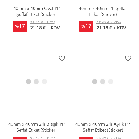
40mm x 40mm Oval PP
40mm x 40mm PP Şeffaf
Şeffaf Etiket (Sticker)
Etiket (Sticker)
25.42 € + KDV
25.42 € + KDV
17
17
%
%
21.18 € + KDV
21.18 € + KDV
favorite_border
favorite_border
40mm x 40mm 2'li Bitişik PP
40mm x 40mm 2'li Ayrık PP
Şeffaf Etiket (Sticker)
Şeffaf Etiket (Sticker)
25.42 € + KDV
25.42 € + KDV