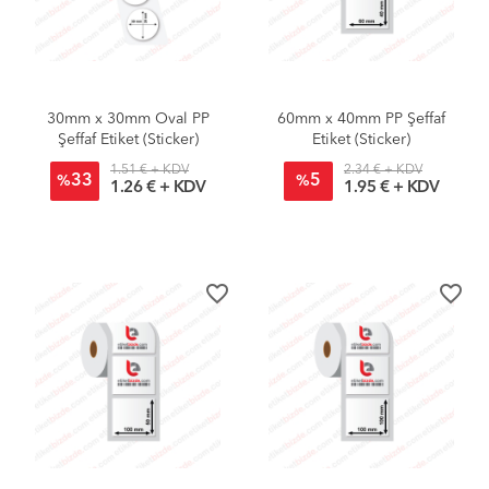
30mm x 30mm Oval PP
60mm x 40mm PP Şeffaf
Şeffaf Etiket (Sticker)
Etiket (Sticker)
1.51 € + KDV
2.34 € + KDV
33
5
%
%
1.26 € + KDV
1.95 € + KDV
favorite_border
favorite_border