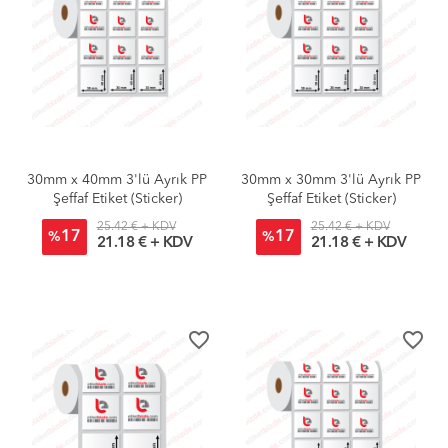
30mm x 40mm 3'lü Ayrık PP
30mm x 30mm 3'lü Ayrık PP
Şeffaf Etiket (Sticker)
Şeffaf Etiket (Sticker)
25.42 € + KDV
25.42 € + KDV
17
17
%
%
21.18 € + KDV
21.18 € + KDV
favorite_border
favorite_border