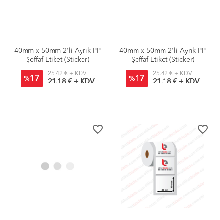
40mm x 50mm 2'li Ayrık PP
40mm x 50mm 2'li Ayrık PP
Şeffaf Etiket (Sticker)
Şeffaf Etiket (Sticker)
25.42 € + KDV
25.42 € + KDV
17
17
%
%
21.18 € + KDV
21.18 € + KDV
favorite_border
favorite_border