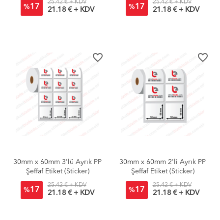
25.42 € + KDV
25.42 € + KDV
17
17
%
%
21.18 € + KDV
21.18 € + KDV
favorite_border
favorite_border
30mm x 60mm 3'lü Ayrık PP
30mm x 60mm 2'li Ayrık PP
Şeffaf Etiket (Sticker)
Şeffaf Etiket (Sticker)
25.42 € + KDV
25.42 € + KDV
17
17
%
%
21.18 € + KDV
21.18 € + KDV