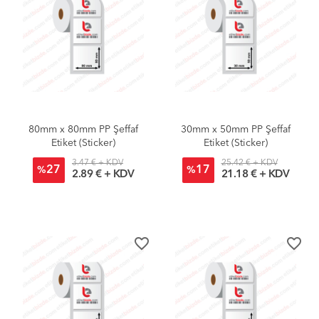
80mm x 80mm PP Şeffaf
30mm x 50mm PP Şeffaf
Etiket (Sticker)
Etiket (Sticker)
3.47 € + KDV
25.42 € + KDV
27
17
%
%
2.89 € + KDV
21.18 € + KDV
favorite_border
favorite_border