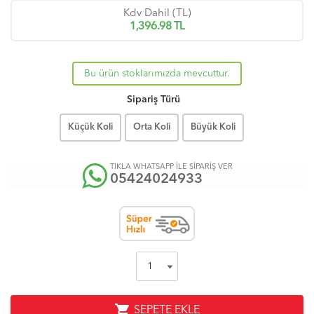
Kdv Dahil (TL)
1,396.98
TL
Bu ürün stoklarımızda mevcuttur.
Sipariş Türü
Küçük Koli
Orta Koli
Büyük Koli
TIKLA WHATSAPP İLE SİPARİŞ VER
05424024933
shopping_cart
SEPETE EKLE