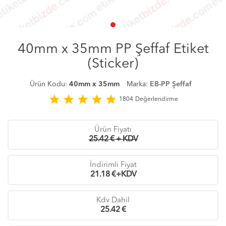
40mm x 35mm PP Şeffaf Etiket
(Sticker)
Ürün Kodu:
40mm x 35mm
Marka:
EB-PP Şeffaf
star
star
star
star
star
1804
Değerlendirme
Ürün Fiyatı
25.42 € + KDV
İndirimli Fiyat
21.18
€+KDV
Kdv Dahil
25.42
€