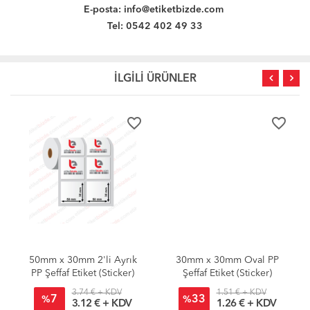
E-posta:
info@etiketbizde.com
Tel: 0542 402 49 33
İLGİLİ ÜRÜNLER
favorite_border
favorite_border
50mm x 30mm 2'li Ayrık
30mm x 30mm Oval PP
PP Şeffaf Etiket (Sticker)
Şeffaf Etiket (Sticker)
3.74 € + KDV
1.51 € + KDV
7
33
%
%
3.12 € + KDV
1.26 € + KDV