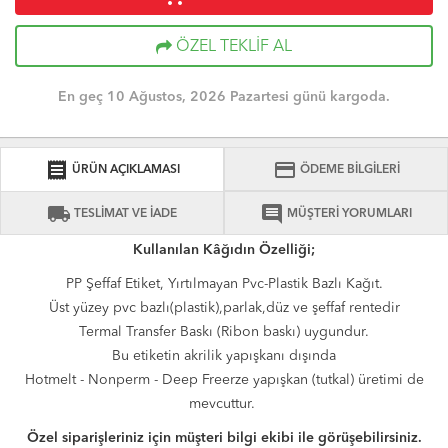
ÖZEL TEKLİF AL
En geç 10 Ağustos, 2026 Pazartesi günü kargoda.
receipt
credit_card
ÜRÜN AÇIKLAMASI
ÖDEME BİLGİLERİ
local_shipping
comment
TESLİMAT VE İADE
MÜŞTERİ YORUMLARI
Kullanılan Kâğıdın Özelliği;
PP Şeffaf Etiket, Yırtılmayan Pvc-Plastik Bazlı Kağıt.
Üst yüzey pvc bazlı(plastik),parlak,düz ve şeffaf rentedir
Termal Transfer Baskı (Ribon baskı) uygundur.
Bu etiketin akrilik yapışkanı dışında
Hotmelt - Nonperm - Deep Freerze yapışkan (tutkal) üretimi de
mevcuttur.
Özel siparişleriniz için müşteri bilgi ekibi ile görüşebilirsiniz.