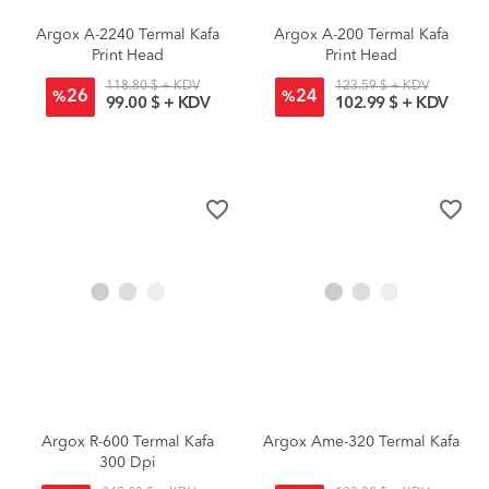
Argox A-2240 Termal Kafa
Argox A-200 Termal Kafa
Print Head
Print Head
118.80 $ + KDV
123.59 $ + KDV
26
24
%
%
99.00 $ + KDV
102.99 $ + KDV
favorite_border
favorite_border
Argox R-600 Termal Kafa
Argox Ame-320 Termal Kafa
300 Dpi