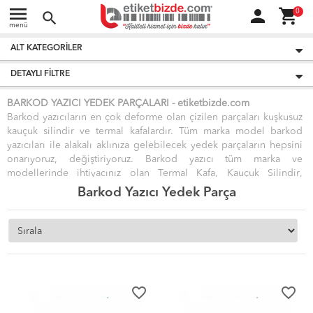
menu
person
shopping_cart
0
search
menü
ALT KATEGORILER
DETAYLI FILTRE
BARKOD YAZICI YEDEK PARÇALARI -
etiket
bizde.
com
Barkod yazıcıların en çok deforme olan çizilen parçaları kuşkusuz
kauçuk silindir
ve
termal kafa
lardır. Tüm marka model barkod
yazıcıları ile alakalı aklınıza gelebilecek yedek parçaların hepsini
onarıyoruz, değiştiriyoruz. Barkod yazıcı tüm marka ve
modellerinde ihtiyacınız olan
Termal Kafa
,
Kauçuk Silindir
,
Anakart, Güç Katı, Sensör, Ribon Kolları ve diğer tüm yedek
Barkod Yazıcı Yedek Parça
parçaları en uygun fiyatlara etiketbizde.com'da
bulabilirsiniz.Barkod yazıcı kurulumu ve tasarım programı desteği
hizmetlerimizden
ÜCRETSİZ
yararlanabilirsiniz.
Tüm marka model, Barkod Etiket Yazıcıları için
♦ Teknik Servis
Hizmeti ♦
vermekteyiz.
favorite_border
favorite_border