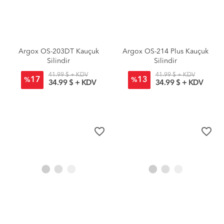
Argox OS-203DT Kauçuk
Argox OS-214 Plus Kauçuk
Silindir
Silindir
41.99 $ + KDV
41.99 $ + KDV
17
13
%
%
34.99 $ + KDV
34.99 $ + KDV
favorite_border
favorite_border