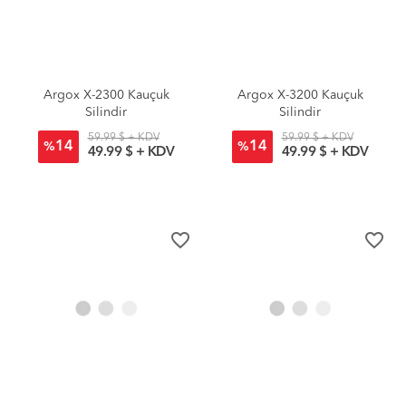
Argox X-2300 Kauçuk
Argox X-3200 Kauçuk
Silindir
Silindir
59.99 $ + KDV
59.99 $ + KDV
14
14
%
%
49.99 $ + KDV
49.99 $ + KDV
favorite_border
favorite_border