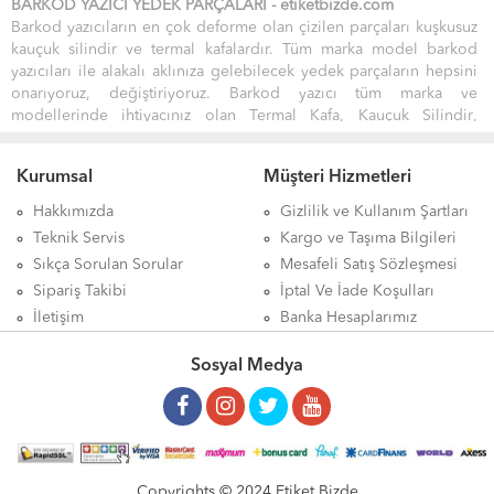
BARKOD YAZICI YEDEK PARÇALARI -
etiket
bizde.
com
Barkod yazıcıların en çok deforme olan çizilen parçaları kuşkusuz
kauçuk silindir
ve
termal kafa
lardır. Tüm marka model barkod
yazıcıları ile alakalı aklınıza gelebilecek yedek parçaların hepsini
onarıyoruz, değiştiriyoruz. Barkod yazıcı tüm marka ve
modellerinde ihtiyacınız olan
Termal Kafa
,
Kauçuk Silindir
,
Anakart, Güç Katı, Sensör, Ribon Kolları ve diğer tüm yedek
parçaları en uygun fiyatlara etiketbizde.com'da
Kurumsal
Müşteri Hizmetleri
bulabilirsiniz.Barkod yazıcı kurulumu ve tasarım programı desteği
hizmetlerimizden
ÜCRETSİZ
yararlanabilirsiniz.
Hakkımızda
Gizlilik ve Kullanım Şartları
Tüm marka model, Barkod Etiket Yazıcıları için
♦ Teknik Servis
Teknik Servis
Kargo ve Taşıma Bilgileri
Hizmeti ♦
vermekteyiz.
Sıkça Sorulan Sorular
Mesafeli Satış Sözleşmesi
Sipariş Takibi
İptal Ve İade Koşulları
İletişim
Banka Hesaplarımız
Sosyal Medya
Copyrights © 2024 Etiket Bizde