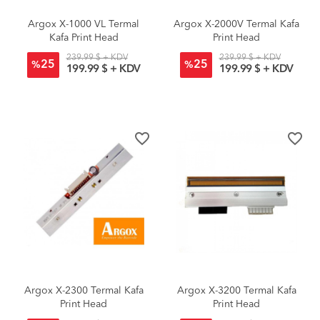
Argox X-1000 VL Termal
Argox X-2000V Termal Kafa
Kafa Print Head
Print Head
239.99 $ + KDV
239.99 $ + KDV
25
25
%
%
199.99 $ + KDV
199.99 $ + KDV
favorite_border
favorite_border
Argox X-2300 Termal Kafa
Argox X-3200 Termal Kafa
Print Head
Print Head