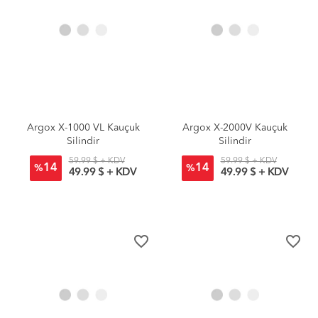
Argox X-1000 VL Kauçuk
Argox X-2000V Kauçuk
Silindir
Silindir
59.99 $ + KDV
59.99 $ + KDV
14
14
%
%
49.99 $ + KDV
49.99 $ + KDV
favorite_border
favorite_border