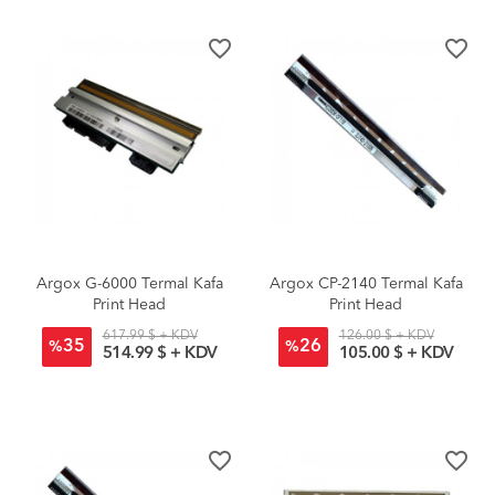
favorite_border
favorite_border
Argox G-6000 Termal Kafa
Argox CP-2140 Termal Kafa
Print Head
Print Head
617.99 $ + KDV
126.00 $ + KDV
35
26
%
%
514.99 $ + KDV
105.00 $ + KDV
favorite_border
favorite_border