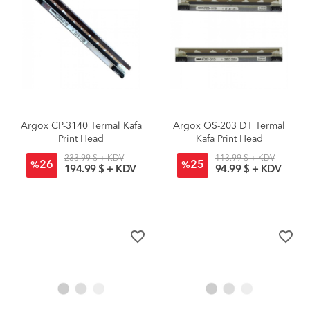
Argox CP-3140 Termal Kafa
Argox OS-203 DT Termal
Print Head
Kafa Print Head
233.99 $ + KDV
113.99 $ + KDV
26
25
%
%
194.99 $ + KDV
94.99 $ + KDV
favorite_border
favorite_border