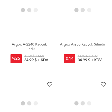
Argox A-2240 Kauçuk
Argox A-200 Kauçuk Silindir
Silindir
41.99 $ + KDV
41.99 $ + KDV
25
14
%
%
34.99 $ + KDV
34.99 $ + KDV
favorite_border
favorite_border