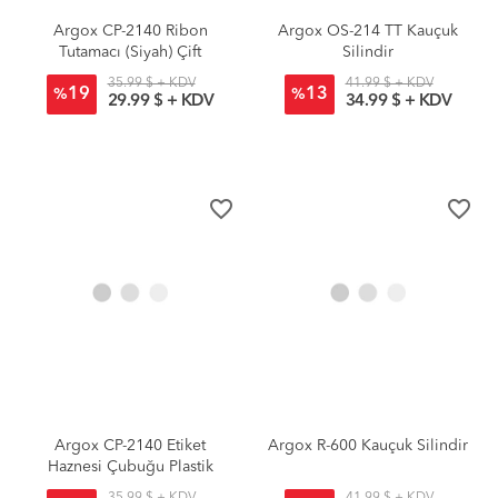
Argox CP-2140 Ribon
Argox OS-214 TT Kauçuk
Tutamacı (Siyah) Çift
Silindir
35.99 $ + KDV
41.99 $ + KDV
19
13
%
%
29.99 $ + KDV
34.99 $ + KDV
favorite_border
favorite_border
Argox CP-2140 Etiket
Argox R-600 Kauçuk Silindir
Haznesi Çubuğu Plastik
35.99 $ + KDV
41.99 $ + KDV