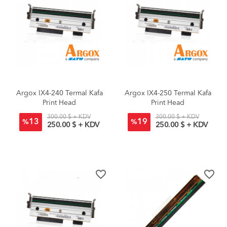
Argox IX4-240 Termal Kafa
Argox IX4-250 Termal Kafa
Print Head
Print Head
300.00 $ + KDV
300.00 $ + KDV
13
19
%
%
250.00 $ + KDV
250.00 $ + KDV
favorite_border
favorite_border