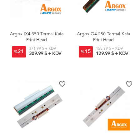
Argox IX4-350 Termal Kafa
Argox O4-250 Termal Kafa
Print Head
Print Head
371.99 $ + KDV
155.99 $ + KDV
21
15
%
%
309.99 $ + KDV
129.99 $ + KDV
favorite_border
favorite_border