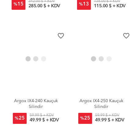
342.00 $ + KDV
138.00 $ + KDV
15
13
%
%
285.00 $ + KDV
115.00 $ + KDV
favorite_border
favorite_border
Argox IX4-240 Kauçuk
Argox IX4-250 Kauçuk
Silindir
Silindir
59.99 $ + KDV
59.99 $ + KDV
25
25
%
%
49.99 $ + KDV
49.99 $ + KDV