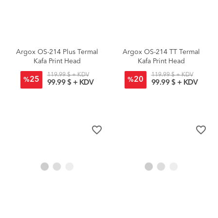
Argox OS-214 Plus Termal
Argox OS-214 TT Termal
Kafa Print Head
Kafa Print Head
119.99 $ + KDV
119.99 $ + KDV
25
20
%
%
99.99 $ + KDV
99.99 $ + KDV
favorite_border
favorite_border