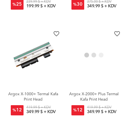
239.99 $ + KDV
375.00 $ + KDV
25
30
%
%
199.99 $ + KDV
349.99 $ + KDV
favorite_border
favorite_border
Argox X-1000+ Termal Kafa
Argox X-2000+ Plus Termal
Print Head
Kafa Print Head
419.99 $ + KDV
419.99 $ + KDV
12
12
%
%
349.99 $ + KDV
349.99 $ + KDV