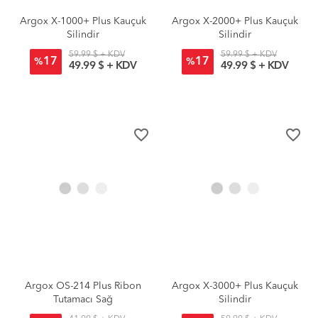
Argox X-1000+ Plus Kauçuk
Argox X-2000+ Plus Kauçuk
Silindir
Silindir
59.99 $ + KDV
59.99 $ + KDV
17
17
%
%
49.99 $ + KDV
49.99 $ + KDV
favorite_border
favorite_border
Argox OS-214 Plus Ribon
Argox X-3000+ Plus Kauçuk
Tutamacı Sağ
Silindir