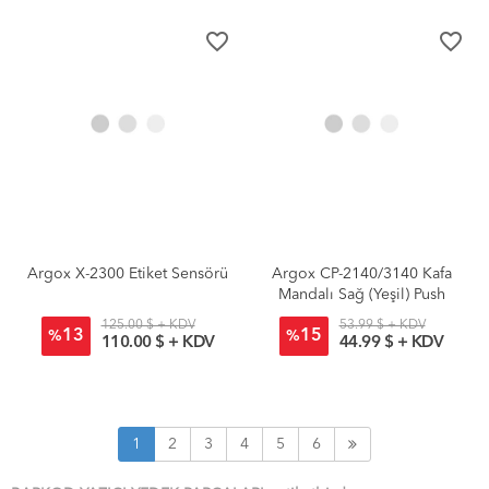
favorite_border
favorite_border
Argox X-2300 Etiket Sensörü
Argox CP-2140/3140 Kafa
Mandalı Sağ (Yeşil) Push
125.00 $ + KDV
53.99 $ + KDV
13
15
%
%
110.00 $ + KDV
44.99 $ + KDV
1
2
3
4
5
6