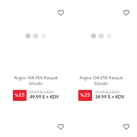
favorite_border
favorite_border
Argox IX4-350 Kauçuk
Argox O4-250 Kauçuk
Silindir
Silindir
59.99 $ + KDV
41.99 $ + KDV
25
25
%
%
49.99 $ + KDV
34.99 $ + KDV
favorite_border
favorite_border