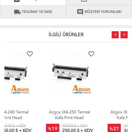
local_shipping
comment
TESLİMAT VE İADE
MÜŞTERİ YORUMLARI
İLGİLİ ÜRÜNLER
favorite_border
favorite_border
Argox IX4-250 Termal
Argox IX4-350 Termal
Kafa Print Head
Kafa Print Head
300.00 $ + KDV
371.99 $ + KDV
19
21
%
%
250.00 $ + KDV
309.99 $ + KDV