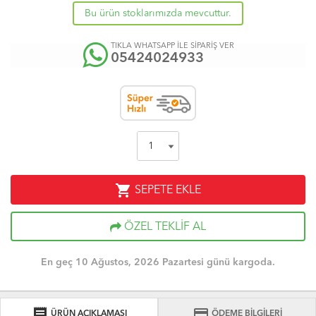
Bu ürün stoklarımızda mevcuttur.
TIKLA WHATSAPP İLE SİPARİŞ VER
05424024933
shopping_cart
SEPETE EKLE
ÖZEL TEKLİF AL
En geç 10 Ağustos, 2026 Pazartesi günü kargoda.
receipt
credit_card
ÜRÜN AÇIKLAMASI
ÖDEME BİLGİLERİ