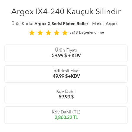
Argox IX4-240 Kauçuk Silindir
Ürün Kodu:
Argox X Serisi Platen Roller
Marka:
Argox
star
star
star
star
star
3218
Değerlendirme
Ürün Fiyatı
59.99 $ + KDV
İndirimli Fiyat
49.99
$+KDV
Kdv Dahil
59.99
$
Kdv Dahil (TL)
2,860.32
TL