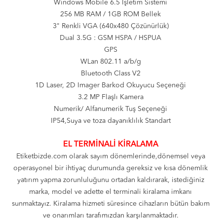
Windows Mobile 6.5 İşletim Sistemi
256 MB RAM / 1GB ROM Bellek
3" Renkli VGA (640x480 Çözünürlük)
Dual 3.5G : GSM HSPA / HSPUA
GPS
WLan 802.11 a/b/g
Bluetooth Class V2
1D Laser, 2D Imager Barkod Okuyucu Seçeneği
3.2 MP Flaşlı Kamera
Numerik/ Alfanumerik Tuş Seçeneği
IP54,Suya ve toza dayanıklılık Standart
EL TERMİNALİ KİRALAMA
Etiketbizde.com olarak sayım dönemlerinde,dönemsel veya
operasyonel bir ihtiyaç durumunda gereksiz ve kısa dönemlik
yatırım yapma zorunluluğunu ortadan kaldırarak, istediğiniz
marka, model ve adette el terminali kiralama imkanı
sunmaktayız. Kiralama hizmeti süresince cihazların bütün bakım
ve onarımları tarafımızdan karşılanmaktadır.