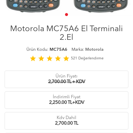
Motorola MC75A6 El Terminali
2.El
Ürün Kodu:
MC75A6
Marka:
Motorola
star
star
star
star
star
521
Değerlendirme
Ürün Fiyatı
2,700.00 TL + KDV
İndirimli Fiyat
2,250.00
TL+KDV
Kdv Dahil
2,700.00
TL