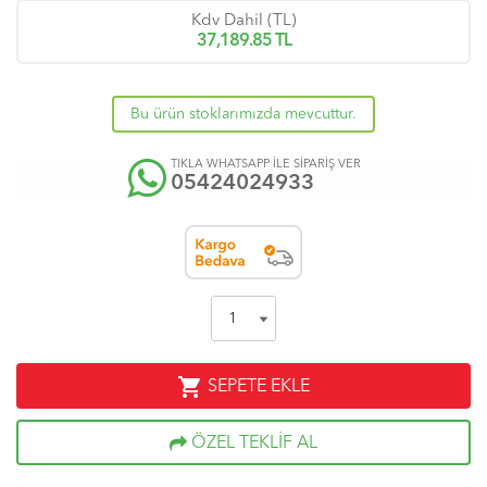
Kdv Dahil (TL)
37,189.85
TL
Bu ürün stoklarımızda mevcuttur.
TIKLA WHATSAPP İLE SİPARİŞ VER
05424024933
shopping_cart
SEPETE EKLE
ÖZEL TEKLİF AL