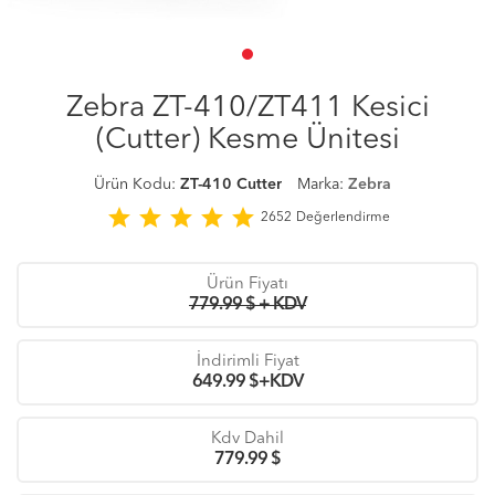
Zebra ZT-410/ZT411 Kesici
(Cutter) Kesme Ünitesi
Ürün Kodu:
ZT-410 Cutter
Marka:
Zebra
star
star
star
star
star
2652
Değerlendirme
Ürün Fiyatı
779.99 $ + KDV
İndirimli Fiyat
649.99
$+KDV
Kdv Dahil
779.99
$