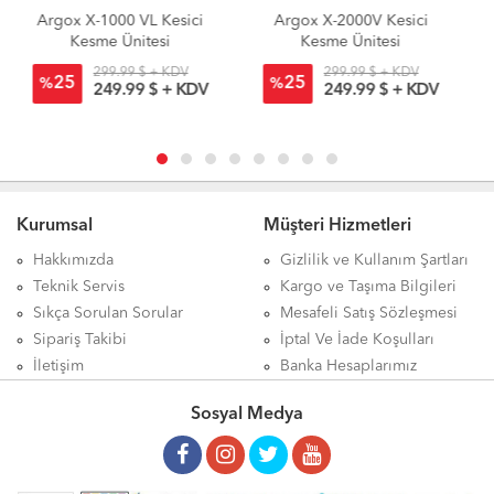
Argox X-2000V Kesici
Argox X-2300 Kesici
Kesme Ünitesi
Kesme Ünitesi
299.99 $ + KDV
299.99 $ + KDV
25
25
%
%
249.99 $ + KDV
249.99 $ + KDV
Kurumsal
Müşteri Hizmetleri
Hakkımızda
Gizlilik ve Kullanım Şartları
Teknik Servis
Kargo ve Taşıma Bilgileri
Sıkça Sorulan Sorular
Mesafeli Satış Sözleşmesi
Sipariş Takibi
İptal Ve İade Koşulları
İletişim
Banka Hesaplarımız
Sosyal Medya