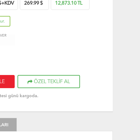
$+KDV
269.99
$
12,873.10
TL
ur.
 VER
LE
ÖZEL TEKLİF AL
tesi günü kargoda.
LARI