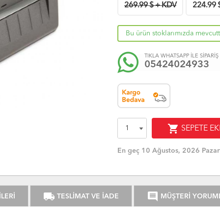
269.99 $ + KDV
224.99
Bu ürün stoklarımızda mevcutt
TIKLA WHATSAPP İLE SİPARİŞ
05424024933
shopping_cart
SEPETE EK
En geç 10 Ağustos, 2026 Pazar
local_shipping
comment
LERİ
TESLİMAT VE İADE
MÜŞTERİ YORUM