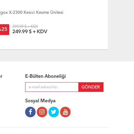
Argox X-3200 Kesici Kesme Ünitesi
Argox O4-
299.99 $ + KDV
2
25
19
%
%
249.99 $ + KDV
2
er
E-Bülten Aboneliği
Sosyal Medya