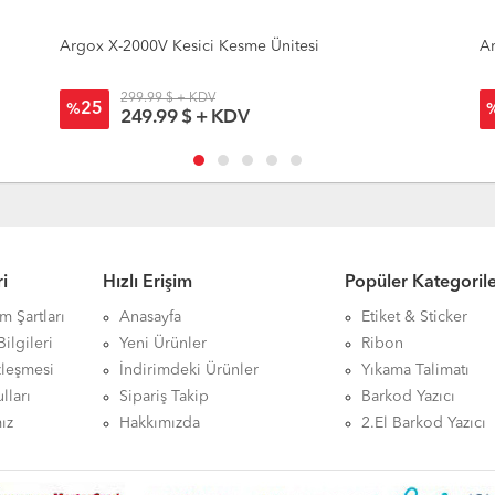
Argox X-2300 Kesici Kesme Ünitesi
299.99 $ + KDV
25
%
249.99 $ + KDV
i
Hızlı Erişim
Popüler Kategoril
ım Şartları
Anasayfa
Etiket & Sticker
ilgileri
Yeni Ürünler
Ribon
zleşmesi
İndirimdeki Ürünler
Yıkama Talimatı
lları
Sipariş Takip
Barkod Yazıcı
ız
Hakkımızda
2.El Barkod Yazıcı