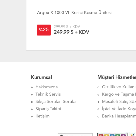
i
Argox X-2000V Kesici Kesme Ünitesi
299.99 $ + KDV
25
%
249.99 $ + KDV
Kurumsal
Müşteri Hizmetler
Hakkımızda
Gizlilik ve Kullan
Teknik Servis
Kargo ve Taşıma B
Sıkça Sorulan Sorular
Mesafeli Satış Sö
Sipariş Takibi
İptal Ve İade Koşu
İletişim
Banka Hesaplarım