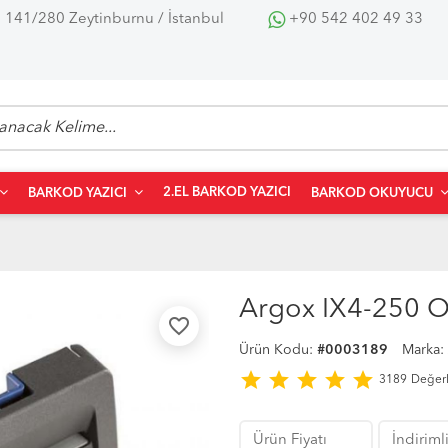
 141/280 Zeytinburnu / İstanbul
+90 542 402 49 33
2.EL BARKOD YAZICI
BARKOD YAZICI
BARKOD OKUYUCU
Argox IX4-250 Ot
favorite_border
Ürün Kodu:
#0003189
Marka:
star
star
star
star
star
3189
Değer
Ürün Fiyatı
İndirimli