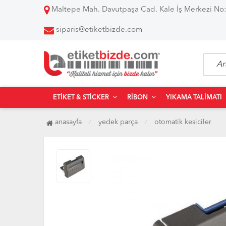
Maltepe Mah. Davutpaşa Cad. Kale İş Merkezi No:
siparis@etiketbizde.com
ETIKET & STICKER
RIBON
YIKAMA TALIMATI
anasayfa
yedek parça
otomati̇k kesiciler