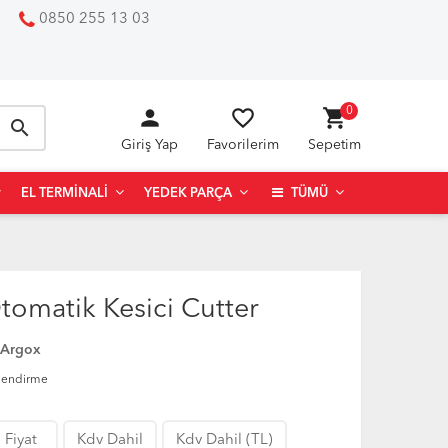
0850 255 13 03
person
favorite_border
shopping_cart
0
search
Giriş Yap
Favorilerim
Sepetim
EL TERMINALI
YEDEK PARÇA
TÜMÜ
omatik Kesici Cutter
Argox
lendirme
 Fiyat
Kdv Dahil
Kdv Dahil (TL)