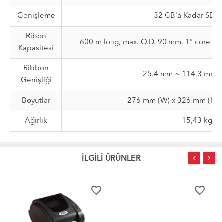
Genişleme
32 GB'a Kadar SD Ka
Ribon
600 m long, max. O.D. 90 mm, 1“ core (in
Kapasitesi
Ribbon
25.4 mm ~ 114.3 mm (1
Genişliği
Boyutlar
276 mm (W) x 326 mm (H) 
Ağırlık
15,43 kg
İLGİLİ ÜRÜNLER
favorite_border
favorite_border