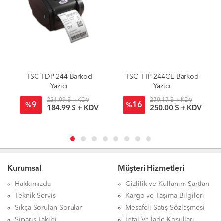
TSC TDP-244 Barkod
TSC TTP-244CE Barkod
Yazıcı
Yazıcı
221.99 $ + KDV
279.17 $ + KDV
9
16
%
%
184.99 $ + KDV
250.00 $ + KDV
Kurumsal
Müşteri Hizmetleri
Hakkımızda
Gizlilik ve Kullanım Şartları
Teknik Servis
Kargo ve Taşıma Bilgileri
Sıkça Sorulan Sorular
Mesafeli Satış Sözleşmesi
Sipariş Takibi
İptal Ve İade Koşulları