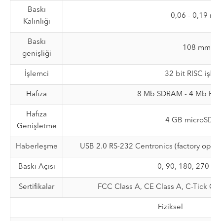
Baskı
0,06 - 0,19 m
Kalınlığı
Baskı
108 mm
genişliği
İşlemci
32 bit RISC işle
Hafıza
8 Mb SDRAM - 4 Mb Fla
Hafıza
4 GB microSD Ka
Genişletme
Haberleşme
USB 2.0 RS-232 Centronics (factory optio
Baskı Açısı
0, 90, 180, 270 d
Sertifikalar
FCC Class A, CE Class A, C-Tick Cl
Fiziksel