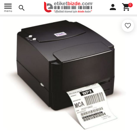
menu
person
shopping_cart
0
search
menü
favorite_border