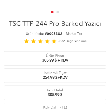
TSC TTP-244 Pro Barkod Yazıcı
Ürün Kodu:
#0003382
Marka:
Tsc
star
star
star
star
star
3382
Değerlendirme
Ürün Fiyatı
305.99 $ + KDV
İndirimli Fiyat
254.99
$+KDV
Kdv Dahil
305.99
$
Kdv Dahil (TL)