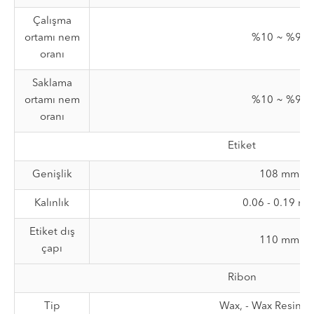
Çalışma
ortamı nem
%10 ~ %90
oranı
Saklama
ortamı nem
%10 ~ %90
oranı
Etiket
Genişlik
108 mm
Kalınlık
0.06 - 0.19 m
Etiket dış
110 mm
çapı
Ribon
Tip
Wax, - Wax Resin, -