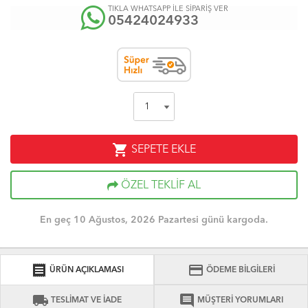
TIKLA WHATSAPP İLE SİPARİŞ VER
05424024933
shopping_cart
SEPETE EKLE
ÖZEL TEKLİF AL
En geç 10 Ağustos, 2026 Pazartesi günü kargoda.
receipt
credit_card
ÜRÜN AÇIKLAMASI
ÖDEME BİLGİLERİ
local_shipping
comment
TESLİMAT VE İADE
MÜŞTERİ YORUMLARI