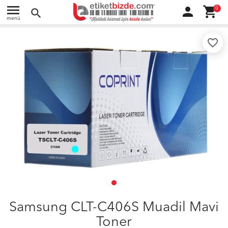
menu
person
shopping_cart
0
search
menü
favorite_border
Samsung CLT-C406S Muadil Mavi
Toner