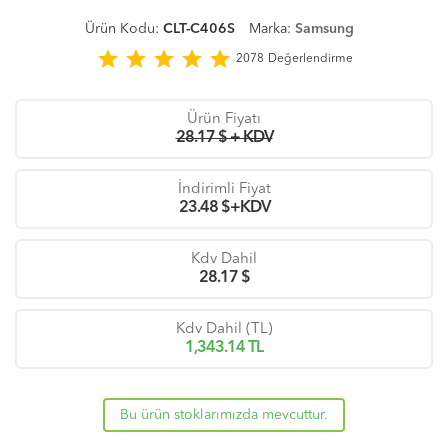
Ürün Kodu:
CLT-C406S
Marka:
Samsung
star
star
star
star
star
2078
Değerlendirme
Ürün Fiyatı
28.17 $ + KDV
İndirimli Fiyat
23.48
$+KDV
Kdv Dahil
28.17
$
Kdv Dahil (TL)
1,343.14
TL
Bu ürün stoklarımızda mevcuttur.