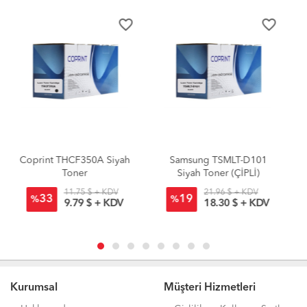
favorite_border
favorite_border
Samsung TSMLT-D101
Samsung MLT-D101
Siyah Toner (ÇİPLİ)
Muadil Siyah Toner
(ÇİPSİZ)
21.96 $ + KDV
15.92 $ + KDV
19
29
%
%
18.30 $ + KDV
13.27 $ + KDV
Kurumsal
Müşteri Hizmetleri