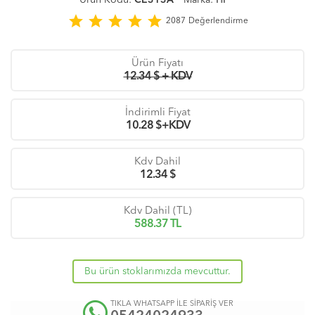
star
star
star
star
star
2087
Değerlendirme
Ürün Fiyatı
12.34 $ + KDV
İndirimli Fiyat
10.28
$+KDV
Kdv Dahil
12.34
$
Kdv Dahil (TL)
588.37
TL
Bu ürün stoklarımızda mevcuttur.
TIKLA WHATSAPP İLE SİPARİŞ VER