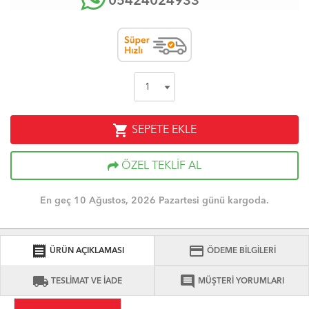
05424024933
shopping_cart
SEPETE EKLE
ÖZEL TEKLİF AL
En geç 10 Ağustos, 2026 Pazartesi günü kargoda.
receipt
credit_card
ÜRÜN AÇIKLAMASI
ÖDEME BİLGİLERİ
local_shipping
comment
TESLİMAT VE İADE
MÜŞTERİ YORUMLARI