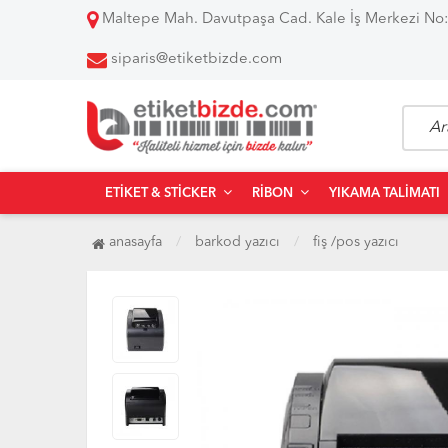
Maltepe Mah. Davutpaşa Cad. Kale İş Merkezi No:
siparis@etiketbizde.com
ETIKET & STICKER
RIBON
YIKAMA TALIMATI
anasayfa
barkod yazıcı
fiş /pos yazıcı