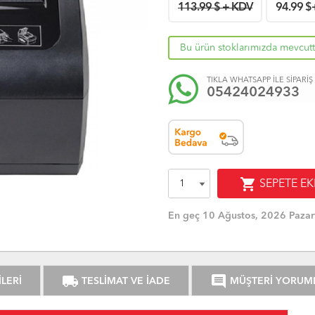
113.99 $ + KDV
94.99
$
Bu ürün stoklarımızda mevcutt
TIKLA WHATSAPP İLE SİPARİŞ
05424024933
shopping_cart
SEPETE EK
En geç 10 Ağustos, 2026 Pazar
local_shipping
comment
LERİ
TESLİMAT VE İADE
MÜŞTERİ YORUM