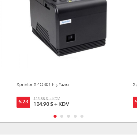
Xprinter XP-Q801 Fiş Yazıcı
Xp
125.88 $ + KDV
23
%
104.90 $ + KDV