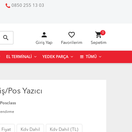
0850 255 13 03
person
favorite_border
shopping_cart
0
search
Giriş Yap
Favorilerim
Sepetim
EL TERMINALI
YEDEK PARÇA
TÜMÜ
ş/Pos Yazıcı
Posclass
lendirme
 Fiyat
Kdv Dahil
Kdv Dahil (TL)