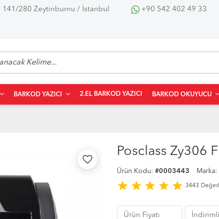
 141/280 Zeytinburnu / İstanbul
+90 542 402 49 33
2.EL BARKOD YAZICI
BARKOD YAZICI
BARKOD OKUYUCU
Posclass Zy306 Fi
favorite_border
Ürün Kodu:
#0003443
Marka:
star
star
star
star
star
3443
Değer
Ürün Fiyatı
İndirimli