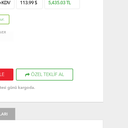
+KDV
113.99
$
5,435.03
TL
ur.
 VER
LE
ÖZEL TEKLİF AL
tesi günü kargoda.
LARI