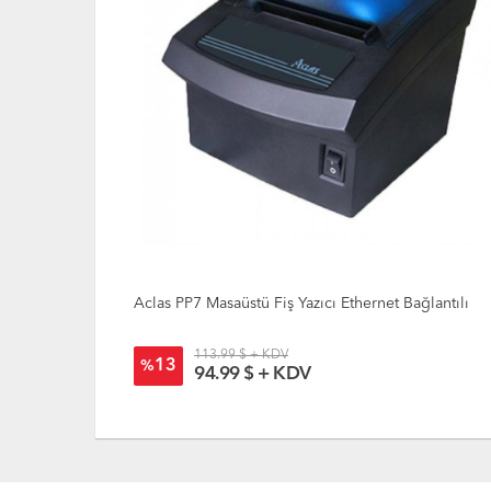
ağlantılı
Aclas PP7 Masaüstü Fiş Yazıcı Ethernet Bağlantılı
113.99 $ + KDV
13
%
94.99 $ + KDV