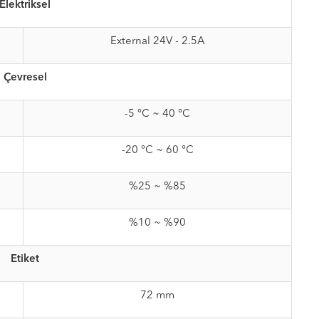
Elektriksel
External 24V - 2.5A
Çevresel
-5 °C ~ 40 °C
-20 °C ~ 60 °C
%25 ~ %85
%10 ~ %90
Etiket
72 mm