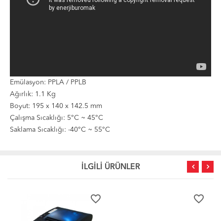
Emülasyon: PPLA / PPLB
Ağırlık: 1.1 Kg
Boyut: 195 x 140 x 142.5 mm
Çalışma Sıcaklığı: 5°C ~ 45°C
Saklama Sıcaklığı: -40°C ~ 55°C
İLGİLİ ÜRÜNLER
favorite_border
favorite_border