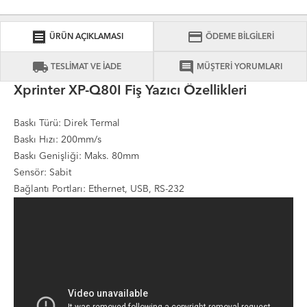
receipt
credit_card
ÜRÜN AÇIKLAMASI
ÖDEME BİLGİLERİ
local_shipping
comment
TESLİMAT VE İADE
MÜŞTERİ YORUMLARI
Xprinter XP-Q80I Fiş Yazıcı Özellikleri
Baskı Türü: Direk Termal
Baskı Hızı: 200mm/s
Baskı Genişliği: Maks. 80mm
Sensör: Sabit
Bağlantı Portları: Ethernet, USB, RS-232