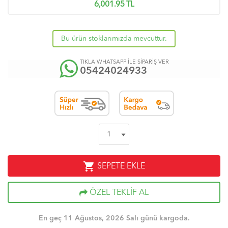
6,001.95
TL
Bu ürün stoklarımızda mevcuttur.
TIKLA WHATSAPP İLE SİPARİŞ VER
05424024933
shopping_cart
SEPETE EKLE
ÖZEL TEKLİF AL
En geç 11 Ağustos, 2026 Salı günü kargoda.