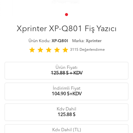
Xprinter XP-Q801 Fiş Yazıcı
Ürün Kodu:
XP-Q80I
Marka:
Xprinter
star
star
star
star
star
3115
Değerlendirme
Ürün Fiyatı
125.88 $ + KDV
İndirimli Fiyat
104.90
$+KDV
Kdv Dahil
125.88
$
Kdv Dahil (TL)