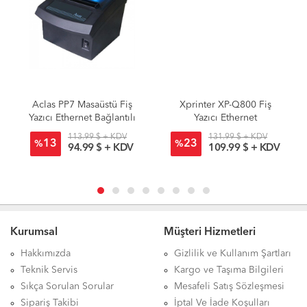
Aclas PP7 Masaüstü Fiş
Xprinter XP-Q800 Fiş
Yazıcı Ethernet Bağlantılı
Yazıcı Ethernet
113.99 $ + KDV
131.99 $ + KDV
13
23
%
%
94.99 $ + KDV
109.99 $ + KDV
Kurumsal
Müşteri Hizmetleri
Hakkımızda
Gizlilik ve Kullanım Şartları
Teknik Servis
Kargo ve Taşıma Bilgileri
Sıkça Sorulan Sorular
Mesafeli Satış Sözleşmesi
Sipariş Takibi
İptal Ve İade Koşulları