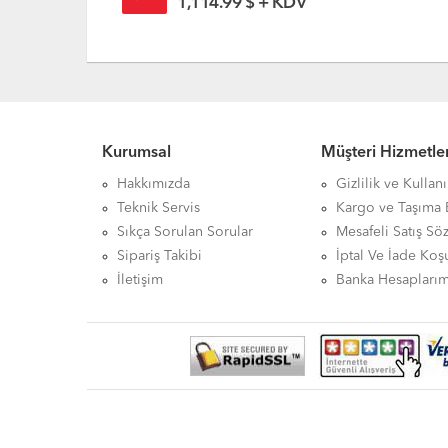
1,114.99 $ + KDV
Kurumsal
Müşteri Hizmetler
Hakkımızda
Gizlilik ve Kullan
Teknik Servis
Kargo ve Taşıma B
Sıkça Sorulan Sorular
Mesafeli Satış Sö
Sipariş Takibi
İptal Ve İade Koşu
İletişim
Banka Hesaplarım