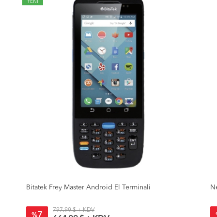
YENİ
Bitatek Frey Master Android El Terminali
Ne
797.99 $ + KDV
7
%