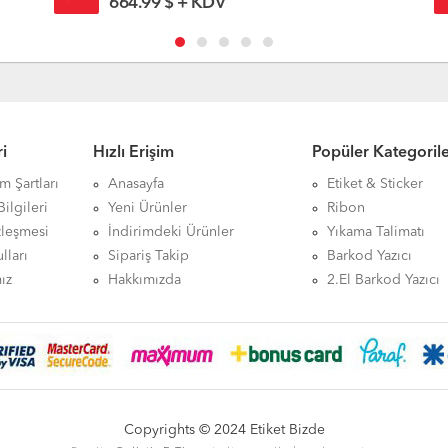
664.99 $ + KDV
i
Hızlı Erişim
Popüler Kategoril
ım Şartları
Anasayfa
Etiket & Sticker
ilgileri
Yeni Ürünler
Ribon
zleşmesi
İndirimdeki Ürünler
Yıkama Talimatı
lları
Sipariş Takip
Barkod Yazıcı
ız
Hakkımızda
2.El Barkod Yazıcı
Copyrights © 2024 Etiket Bizde