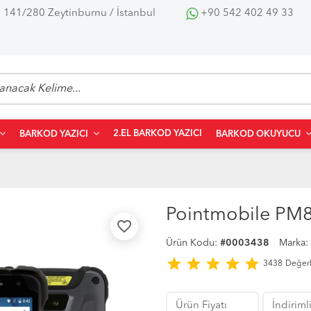
 141/280 Zeytinburnu / İstanbul
+90 542 402 49 33
2.EL BARKOD YAZICI
BARKOD YAZICI
BARKOD OKUYUCU
Pointmobile PM8
favorite_border
Ürün Kodu:
#0003438
Marka:
star
star
star
star
star
3438
Değer
Ürün Fiyatı
İndirimli