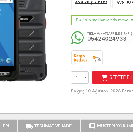
634.79 $ + KDV
528.99
Bu ürün stoklarımızda mevcutt
TIKLA WHATSAPP İLE SİPARİŞ
05424024933
shopping_cart
SEPETE EK
En geç 10 Ağustos, 2026 Pazar
local_shipping
comment
LERİ
TESLİMAT VE İADE
MÜŞTERİ YORUM