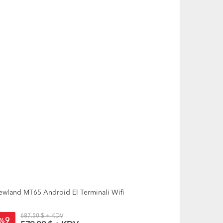
YENİ
wland MT65 Android El Terminali Wifi
Newland MT6
687.50 $ + KDV
1,01
9
11
%
%