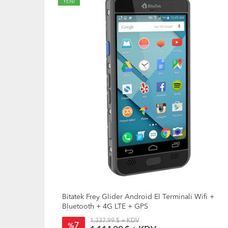
YENİ
 Wifi +
Bitatek Frey Glider Android El Terminali Wifi +
Bluetooth + 4G LTE + GPS
1,337.99 $ + KDV
7
%