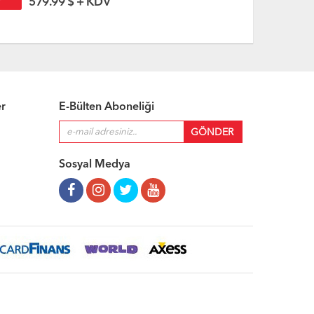
579.99 $ + KDV
849
er
E-Bülten Aboneliği
Sosyal Medya