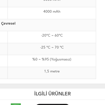
4000 mAh
Çevresel
-20°C ~ 60°C
-25 °C ~ 70 °C
%0 ~ %95 (Yoğusmasız)
1,5 metre
İLGİLİ ÜRÜNLER