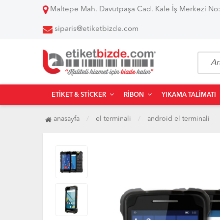
Maltepe Mah. Davutpaşa Cad. Kale İş Merkezi No:
siparis@etiketbizde.com
ETIKET & STICKER
RIBON
YIKAMA TALIMATI
anasayfa
el terminali
android el terminali