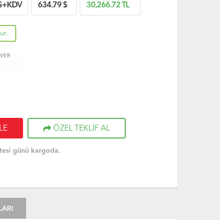
$+KDV
634.79
$
30,266.72
TL
ur.
 VER
LE
ÖZEL TEKLİF AL
tesi günü kargoda.
LARI