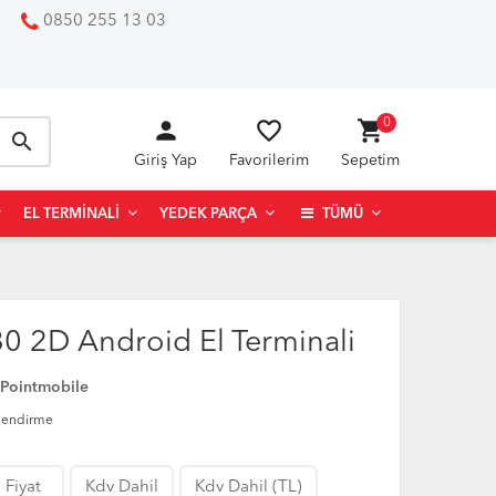
0850 255 13 03
person
favorite_border
shopping_cart
0
search
Giriş Yap
Favorilerim
Sepetim
EL TERMINALI
YEDEK PARÇA
TÜMÜ
0 2D Android El Terminali
Pointmobile
lendirme
 Fiyat
Kdv Dahil
Kdv Dahil (TL)