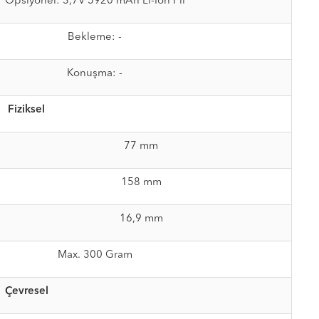
Opsiyonel: 3,7V 5920 mAh Li-Ion Pil
Bekleme: -
Konuşma: -
Fiziksel
77 mm
158 mm
16,9 mm
Max. 300 Gram
Çevresel