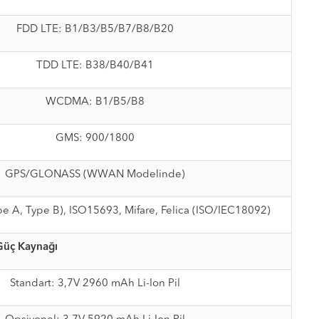
FDD LTE: B1/B3/B5/B7/B8/B20
TDD LTE: B38/B40/B41
WCDMA: B1/B5/B8
GMS: 900/1800
GPS/GLONASS (WWAN Modelinde)
e A, Type B), ISO15693, Mifare, Felica (ISO/IEC18092)
Güç
Kaynağı
Standart: 3,7V 2960 mAh Li-Ion Pil