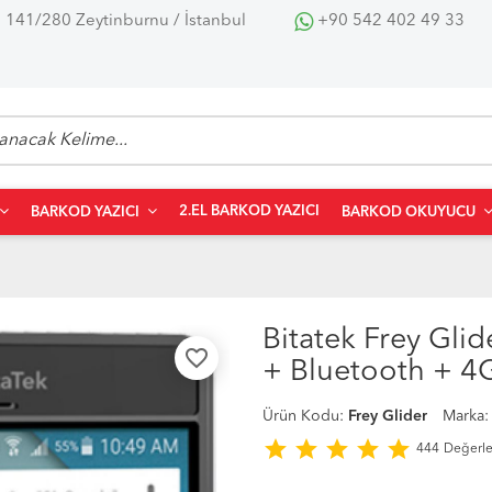
 141/280 Zeytinburnu / İstanbul
+90 542 402 49 33
2.EL BARKOD YAZICI
BARKOD YAZICI
BARKOD OKUYUCU
Bitatek Frey Glid
favorite_border
+ Bluetooth + 4
Ürün Kodu:
Frey Glider
Marka
star
star
star
star
star
444
Değerl