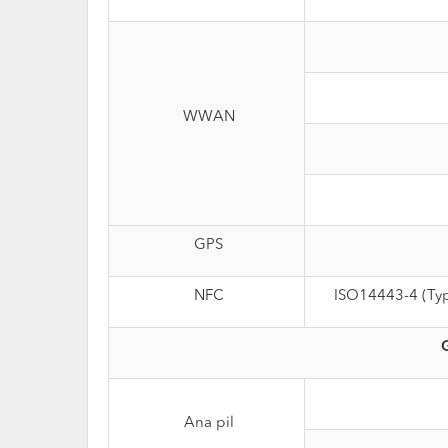
WWAN
GPS
NFC
ISO14443-4 (Typ
Ana pil