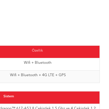
Özellik
Wifi + Bluetooth
Wifi + Bluetooth + 4G LTE + GPS
Sistem
agon™ 617-A53 8 Çekirdek 1,5 Ghz ve 4 Çekirdek 1.2