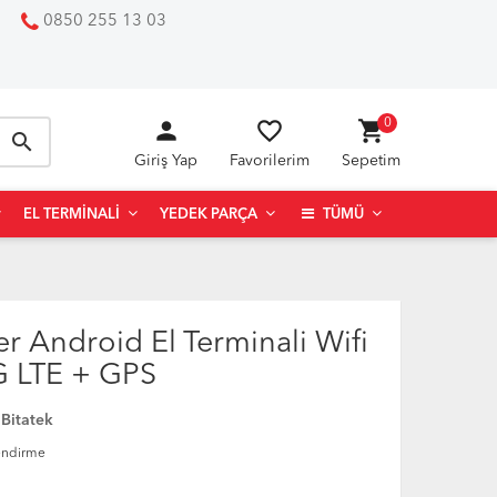
0850 255 13 03
person
favorite_border
shopping_cart
0
search
Giriş Yap
Favorilerim
Sepetim
EL TERMINALI
YEDEK PARÇA
TÜMÜ
er Android El Terminali Wifi
G LTE + GPS
:
Bitatek
endirme