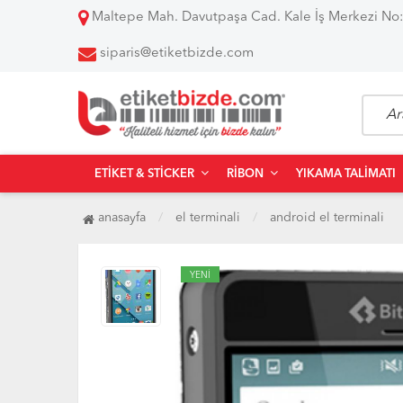
Maltepe Mah. Davutpaşa Cad. Kale İş Merkezi No:
siparis@etiketbizde.com
ETIKET & STICKER
RIBON
YIKAMA TALIMATI
anasayfa
el terminali
android el terminali
YENİ