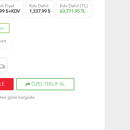
li Fiyat
Kdv Dahil
Kdv Dahil (TL)
.99
$+KDV
1,337.99
$
63,771.95
TL
ur.
 VER
LE
ÖZEL TEKLİF AL
tesi günü kargoda.