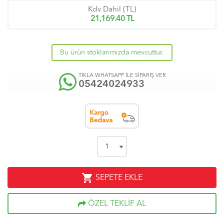
Kdv Dahil (TL)
21,169.40
TL
Bu ürün stoklarımızda mevcuttur.
TIKLA WHATSAPP İLE SİPARİŞ VER
05424024933
shopping_cart
SEPETE EKLE
ÖZEL TEKLİF AL