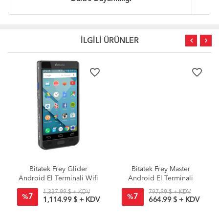
İLGİLİ ÜRÜNLER
favorite_border
favorite_border
Bitatek Frey Glider
Bitatek Frey Master
Android El Terminali Wifi
Android El Terminali
+ Bluetooth + 4G LTE +
1,337.99 $ + KDV
797.99 $ + KDV
7
7
GPS
%
%
1,114.99 $ + KDV
664.99 $ + KDV