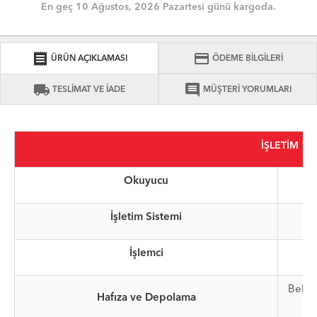
En geç 10 Ağustos, 2026 Pazartesi günü kargoda.
receipt
credit_card
ÜRÜN AÇIKLAMASI
ÖDEME BİLGİLERİ
local_shipping
comment
TESLİMAT VE İADE
MÜŞTERİ YORUMLARI
İŞLETİM
Okuyucu
İşletim Sistemi
İşlemci
Qu
Belle
Hafıza ve Depolama