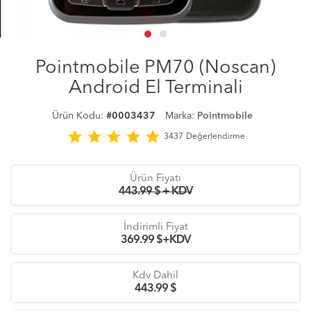
Pointmobile PM70 (Noscan)
Android El Terminali
Ürün Kodu:
#0003437
Marka:
Pointmobile
star
star
star
star
star
3437
Değerlendirme
Ürün Fiyatı
443.99 $ + KDV
İndirimli Fiyat
369.99
$+KDV
Kdv Dahil
443.99
$