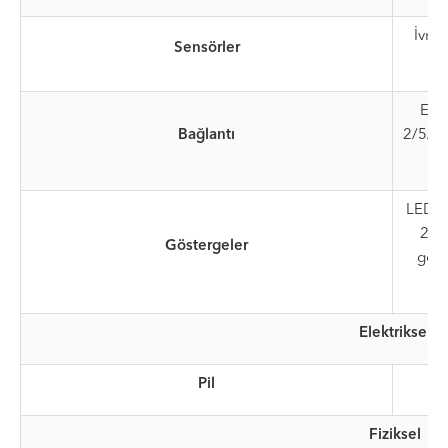
İvme
Sensörler
EDG
Bağlantı
2/5/6
LED G
2 x 
Göstergeler
göst
Elektriksel
Pil
Fiziksel