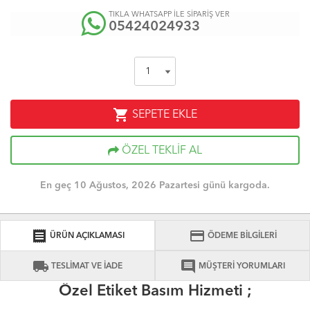
TIKLA WHATSAPP İLE SİPARİŞ VER
05424024933
shopping_cart
SEPETE EKLE
ÖZEL TEKLİF AL
En geç 10 Ağustos, 2026 Pazartesi günü kargoda.
receipt
credit_card
ÜRÜN AÇIKLAMASI
ÖDEME BİLGİLERİ
local_shipping
comment
TESLİMAT VE İADE
MÜŞTERİ YORUMLARI
Özel Etiket Basım Hizmeti ;