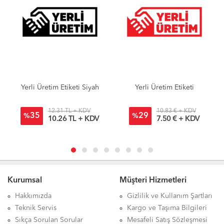
Yerli Üretim Etiketi
Yem Etiketi 100mm x 300
Metre
10.83 € + KDV
25.00 $ + KDV
29
10
%
%
7.50 € + KDV
20.00 $ + KDV
Kurumsal
Müşteri Hizmetleri
Hakkımızda
Gizlilik ve Kullanım Şartları
Teknik Servis
Kargo ve Taşıma Bilgileri
Sıkça Sorulan Sorular
Mesafeli Satış Sözleşmesi