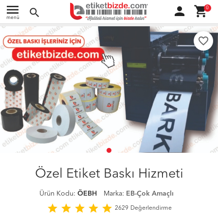
menu
person
shopping_cart
0
search
menü
favorite_border
Özel Etiket Baskı Hizmeti
Ürün Kodu:
ÖEBH
Marka:
EB-Çok Amaçlı
star
star
star
star
star
2629
Değerlendirme