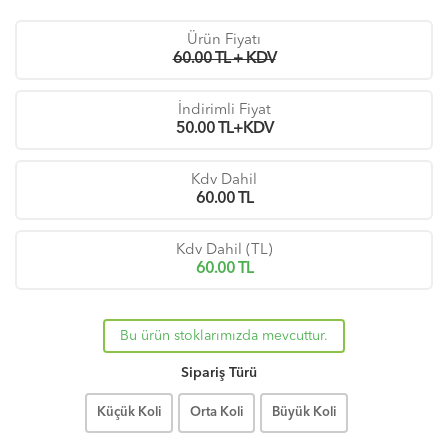
Ürün Fiyatı
60.00 TL + KDV
İndirimli Fiyat
50.00
TL+KDV
Kdv Dahil
60.00
TL
Kdv Dahil (TL)
60.00
TL
Bu ürün stoklarımızda mevcuttur.
Sipariş Türü
Küçük Koli
Orta Koli
Büyük Koli