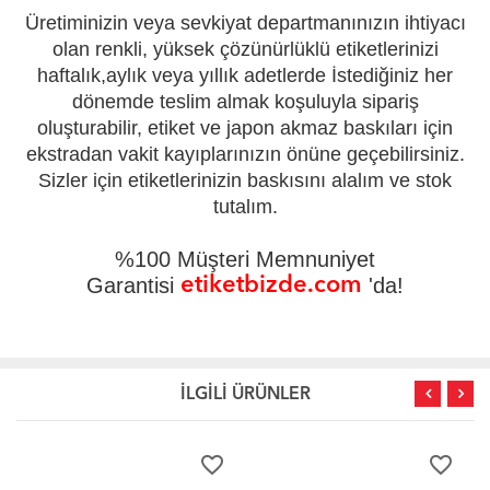
Üretiminizin veya sevkiyat departmanınızın ihtiyacı
olan renkli, yüksek çözünürlüklü etiketlerinizi
haftalık,aylık veya yıllık adetlerde İstediğiniz her
dönemde teslim almak koşuluyla sipariş
oluşturabilir, etiket ve japon akmaz baskıları için
ekstradan vakit kayıplarınızın önüne geçebilirsiniz.
Sizler için etiketlerinizin baskısını alalım ve stok
tutalım.
%100 Müşteri Memnuniyet
Garantisi
etiketbizde.com
'da!
İLGİLİ ÜRÜNLER
er
favorite_border
favorite_border