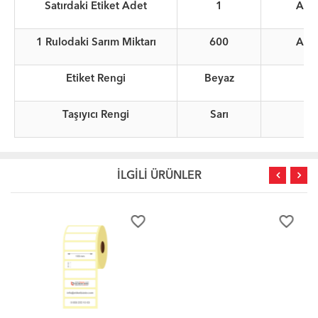
Satırdaki Etiket Adet
1
Ade
1 Rulodaki Sarım Miktarı
600
Ade
Etiket Rengi
Beyaz
Taşıyıcı Rengi
Sarı
İLGİLİ ÜRÜNLER
favorite_border
favorite_border