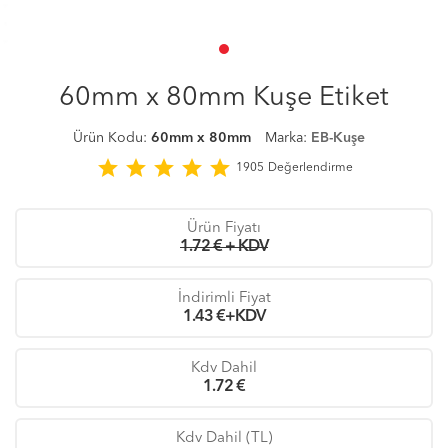
60mm x 80mm Kuşe Etiket
Ürün Kodu:
60mm x 80mm
Marka:
EB-Kuşe
star
star
star
star
star
1905
Değerlendirme
Ürün Fiyatı
1.72 € + KDV
İndirimli Fiyat
1.43
€+KDV
Kdv Dahil
1.72
€
Kdv Dahil (TL)