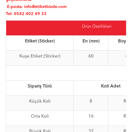
E-posta:
info@etiketbizde.com
Tel: 0542 402 49 33
Ürün Özellikleri
Etiket (Sticker)
En (mm)
Boy (
Kuşe Etiket (Sticker)
60
80
Sipariş Türü
Koli Adet
Küçük Koli
8
Rul
Orta Koli
16
Rul
Büyük Koli
32
Rul