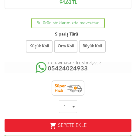
94.63
TL
Bu ürün stoklarımızda mevcuttur.
Sipariş Türü
Küçük Koli
Orta Koli
Büyük Koli
TIKLA WHATSAPP İLE SİPARİŞ VER
05424024933
shopping_cart
SEPETE EKLE