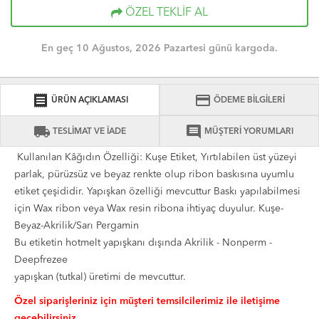
ÖZEL TEKLİF AL
En geç 10 Ağustos, 2026 Pazartesi günü kargoda.
receipt
credit_card
ÜRÜN AÇIKLAMASI
ÖDEME BİLGİLERİ
local_shipping
comment
TESLİMAT VE İADE
MÜŞTERİ YORUMLARI
Kullanılan Kâğıdın Özelliği: Kuşe Etiket, Yırtılabilen üst yüzeyi
parlak, pürüzsüz ve beyaz renkte olup ribon baskısına uyumlu
etiket çeşididir. Yapışkan özelliği mevcuttur Baskı yapılabilmesi
için Wax ribon veya Wax resin ribona ihtiyaç duyulur. Kuşe-
Beyaz-Akrilik/Sarı Pergamin
Bu etiketin hotmelt yapışkanı dışında Akrilik - Nonperm -
Deepfrezee
yapışkan (tutkal) üretimi de mevcuttur.
Özel siparişleriniz için müşteri temsilcilerimiz ile iletişime
geçebilirsiniz