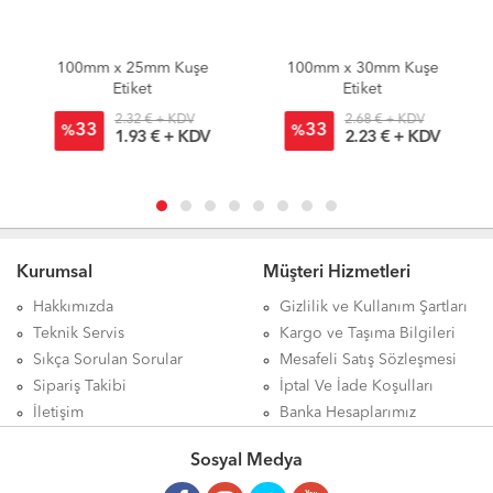
100mm x 25mm Kuşe
100mm x 30mm Kuşe
Etiket
Etiket
2.32 € + KDV
2.68 € + KDV
33
33
%
%
1.93 € + KDV
2.23 € + KDV
Kurumsal
Müşteri Hizmetleri
Hakkımızda
Gizlilik ve Kullanım Şartları
Teknik Servis
Kargo ve Taşıma Bilgileri
Sıkça Sorulan Sorular
Mesafeli Satış Sözleşmesi
Sipariş Takibi
İptal Ve İade Koşulları
İletişim
Banka Hesaplarımız
Sosyal Medya