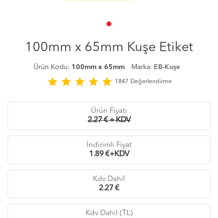
100mm x 65mm Kuşe Etiket
Ürün Kodu:
100mm x 65mm
Marka:
EB-Kuşe
star
star
star
star
star
1847
Değerlendirme
Ürün Fiyatı
2.27 € + KDV
İndirimli Fiyat
1.89
€+KDV
Kdv Dahil
2.27
€
Kdv Dahil (TL)