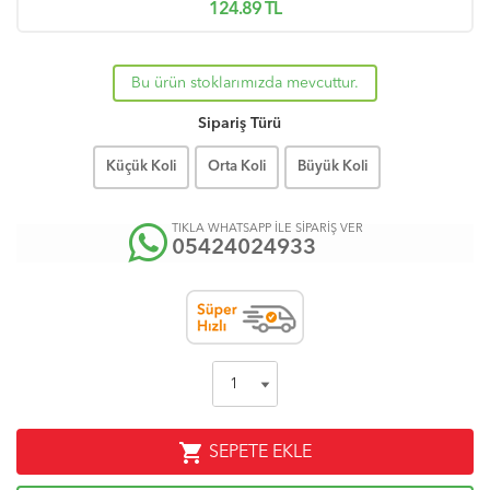
124.89
TL
Bu ürün stoklarımızda mevcuttur.
Sipariş Türü
Küçük Koli
Orta Koli
Büyük Koli
TIKLA WHATSAPP İLE SİPARİŞ VER
05424024933
shopping_cart
SEPETE EKLE