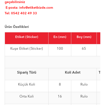
geçebilirsiniz
E-posta:
info@etiketbizde.com
Tel: 0542 402 49 33
Ürün Özellikleri
Etiket (Sticker)
En (mm)
Boy (mm)
Ru
Kuşe Etiket (Sticker)
100
65
Sipariş Türü
Koli Adet
Top
Küçük Koli
8
Rulo
Orta Koli
16
Rulo