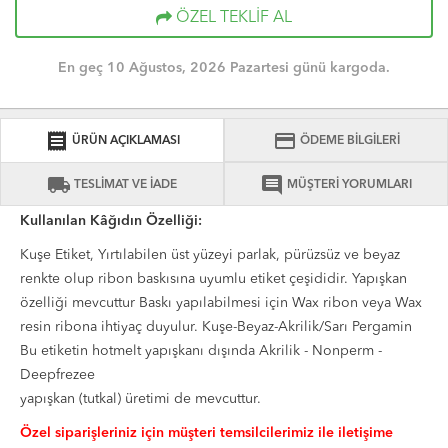
ÖZEL TEKLİF AL
En geç 10 Ağustos, 2026 Pazartesi günü kargoda.
receipt
credit_card
ÜRÜN AÇIKLAMASI
ÖDEME BİLGİLERİ
local_shipping
comment
TESLİMAT VE İADE
MÜŞTERİ YORUMLARI
Kullanılan Kâğıdın Özelliği:
Kuşe Etiket, Yırtılabilen üst yüzeyi parlak, pürüzsüz ve beyaz
renkte olup ribon baskısına uyumlu etiket çeşididir. Yapışkan
özelliği mevcuttur Baskı yapılabilmesi için Wax ribon veya Wax
resin ribona ihtiyaç duyulur. Kuşe-Beyaz-Akrilik/Sarı Pergamin
Bu etiketin hotmelt yapışkanı dışında Akrilik - Nonperm -
Deepfrezee
yapışkan (tutkal) üretimi de mevcuttur.
Özel siparişleriniz için müşteri temsilcilerimiz ile iletişime