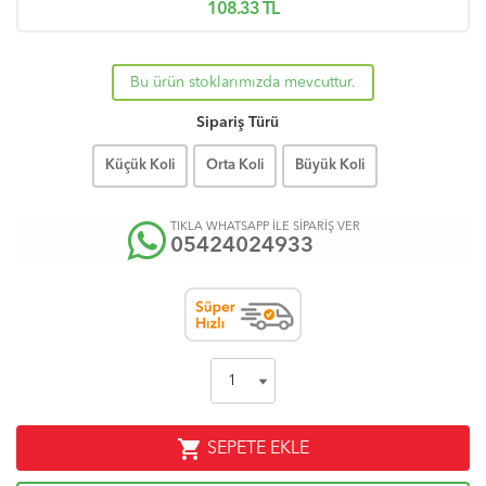
108.33
TL
Bu ürün stoklarımızda mevcuttur.
Sipariş Türü
Küçük Koli
Orta Koli
Büyük Koli
TIKLA WHATSAPP İLE SİPARİŞ VER
05424024933
shopping_cart
SEPETE EKLE