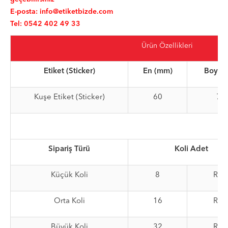
E-posta:
info@etiketbizde.com
Tel: 0542 402 49 33
Ürün Özellikleri
Etiket (Sticker)
En (mm)
Boy (
Kuşe Etiket (Sticker)
60
70
Sipariş Türü
Koli Adet
Küçük Koli
8
Rul
Orta Koli
16
Rul
Büyük Koli
32
Rul