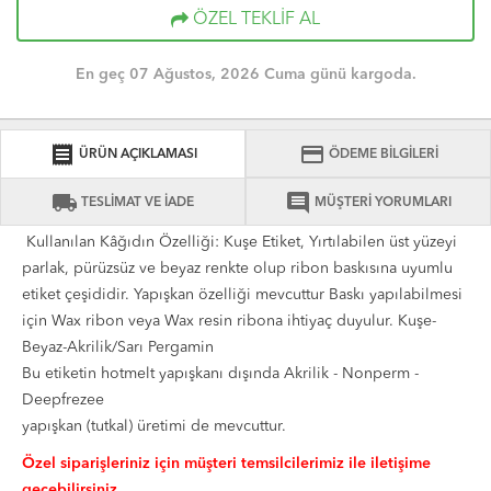
ÖZEL TEKLİF AL
En geç 07 Ağustos, 2026 Cuma günü kargoda.
receipt
credit_card
ÜRÜN AÇIKLAMASI
ÖDEME BİLGİLERİ
local_shipping
comment
TESLİMAT VE İADE
MÜŞTERİ YORUMLARI
Kullanılan Kâğıdın Özelliği: Kuşe Etiket, Yırtılabilen üst yüzeyi
parlak, pürüzsüz ve beyaz renkte olup ribon baskısına uyumlu
etiket çeşididir. Yapışkan özelliği mevcuttur Baskı yapılabilmesi
için Wax ribon veya Wax resin ribona ihtiyaç duyulur. Kuşe-
Beyaz-Akrilik/Sarı Pergamin
Bu etiketin hotmelt yapışkanı dışında Akrilik - Nonperm -
Deepfrezee
yapışkan (tutkal) üretimi de mevcuttur.
Özel siparişleriniz için müşteri temsilcilerimiz ile iletişime
geçebilirsiniz