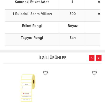
Satırdaki Etiket Adet
1
Ade
1 Rulodaki Sarım Miktarı
800
Ade
Etiket Rengi
Beyaz
Taşıyıcı Rengi
Sarı
İLGİLİ ÜRÜNLER
favorite_border
favorite_border