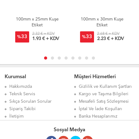
100mm x 25mm Kuşe
100mm x 30mm Kuşe
Etiket
Etiket
2.32 € + KDV
2.68 € + KDV
33
33
%
%
1.93 € + KDV
2.23 € + KDV
Kurumsal
Müşteri Hizmetleri
Hakkımızda
Gizlilik ve Kullanım Şartları
Teknik Servis
Kargo ve Taşıma Bilgileri
Sıkça Sorulan Sorular
Mesafeli Satış Sözleşmesi
Sipariş Takibi
İptal Ve İade Koşulları
İletişim
Banka Hesaplarımız
Sosyal Medya