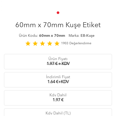
60mm x 70mm Kuşe Etiket
Ürün Kodu:
60mm x 70mm
Marka:
EB-Kuşe
star
star
star
star
star
1903
Değerlendirme
Ürün Fiyatı
1.97 € + KDV
İndirimli Fiyat
1.64
€+KDV
Kdv Dahil
1.97
€
Kdv Dahil (TL)