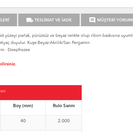
local_shipping
comment
LERİ
TESLİMAT VE İADE
MÜŞTERİ YORUM
 üst yüzeyi parlak, pürüzsüz ve beyaz renkte olup ribon baskısına uyumlu
htiyaç duyulur. Kuşe-Beyaz-Akrilik/Sarı Pergamin
perm - Deepfrezee
ilirsiniz.
eri
Boy (mm)
Rulo Sarım
40
2.000