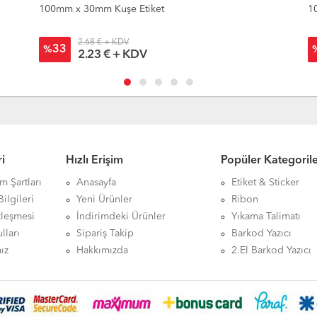
100mm x 30mm Kuşe Etiket
1
2.68 € + KDV
33
%
2.23 € + KDV
i
Hızlı Erişim
Popüler Kategoril
ım Şartları
Anasayfa
Etiket & Sticker
ilgileri
Yeni Ürünler
Ribon
zleşmesi
İndirimdeki Ürünler
Yıkama Talimatı
lları
Sipariş Takip
Barkod Yazıcı
ız
Hakkımızda
2.El Barkod Yazıcı