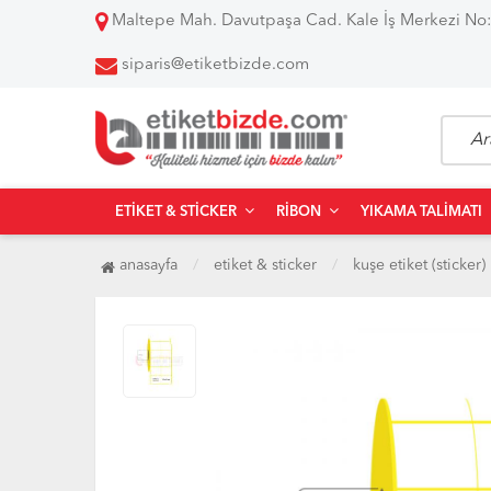
Maltepe Mah. Davutpaşa Cad. Kale İş Merkezi No:
siparis@etiketbizde.com
ETIKET & STICKER
RIBON
YIKAMA TALIMATI
anasayfa
etiket & sticker
kuşe etiket (sticker)