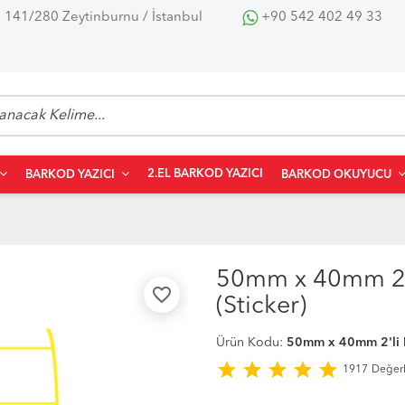
 141/280 Zeytinburnu / İstanbul
+90 542 402 49 33
2.EL BARKOD YAZICI
BARKOD YAZICI
BARKOD OKUYUCU
50mm x 40mm 2'li
favorite_border
(Sticker)
Ürün Kodu:
50mm x 40mm 2'li Bi
star
star
star
star
star
1917
Değer