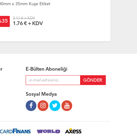
00mm x 35mm Kuşe Etiket
100mm x 40m
2.11 € + KDV
2.36
35
34
%
%
1.76 € + KDV
1.9
er
E-Bülten Aboneliği
Sosyal Medya