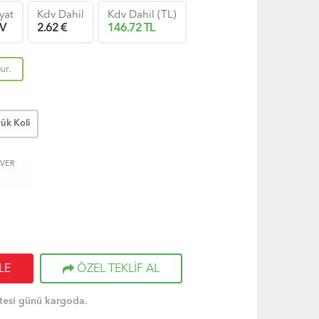
iyat
Kdv Dahil
Kdv Dahil (TL)
V
2.62
€
146.72
TL
ur.
ük Koli
 VER
LE
ÖZEL TEKLİF AL
tesi günü kargoda.