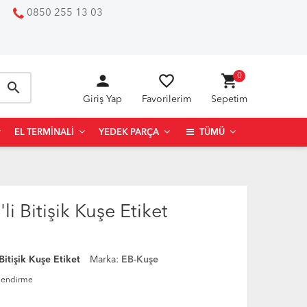
0850 255 13 03
person
favorite_border
shopping_cart
0
search
Giriş Yap
Favorilerim
Sepetim
EL TERMINALI
YEDEK PARÇA
TÜMÜ
 Bitişik Kuşe Etiket
tişik Kuşe Etiket
Marka:
EB-Kuşe
lendirme