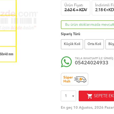
Ürün Fiyatı
İndirimli F
2.62 € + KDV
2.18
€+KD
Bu ürün stoklarımızda mevcutt
Sipariş Türü
Küçük Koli
Orta Koli
Büy
TIKLA WHATSAPP İLE SİPARİŞ
05424024933
shopping_cart
SEPETE EK
En geç 10 Ağustos, 2026 Pazar