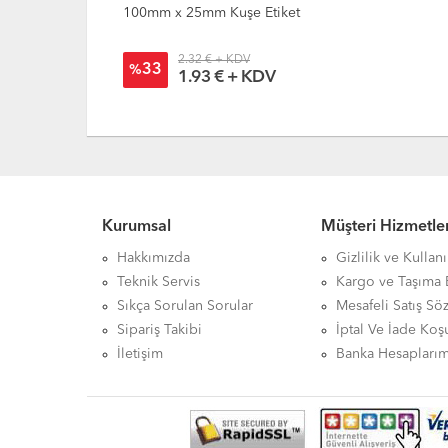
100mm x 25mm Kuşe Etiket
2.32 € + KDV
33
%
1.93 € + KDV
Kurumsal
Müşteri Hizmetler
Hakkımızda
Gizlilik ve Kullan
Teknik Servis
Kargo ve Taşıma B
Sıkça Sorulan Sorular
Mesafeli Satış Sö
Sipariş Takibi
İptal Ve İade Koşu
İletişim
Banka Hesaplarım