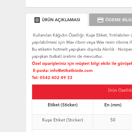
receipt
credit_card
ÜRÜN AÇIKLAMASI
ÖDEME BİLGİ
Kullanılan Kâğıdın Özelliği: Kuşe Etiket, Yırtılabilen
yapılabilmesi için Wax ribon veya Wax resin ribona i
Bu etiketin hotmelt yapışkanı dışında Akrilik - Non
yapışkan (tutkal) üretimi de mevcuttur.
Özel siparişleriniz için müşteri bilgi ekibi ile görüşeb
E-posta:
info@etiketbizde.com
Tel: 0542 402 49 33
Ürün Özellikl
Etiket (Sticker)
En (mm)
Kuşe Etiket (Sticker)
50