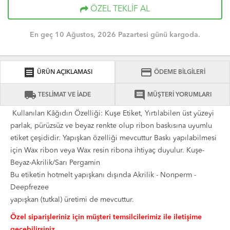
ÖZEL TEKLİF AL
En geç 10 Ağustos, 2026 Pazartesi günü kargoda.
receipt
credit_card
ÜRÜN AÇIKLAMASI
ÖDEME BİLGİLERİ
local_shipping
comment
TESLİMAT VE İADE
MÜŞTERİ YORUMLARI
Kullanılan Kâğıdın Özelliği: Kuşe Etiket, Yırtılabilen üst yüzeyi
parlak, pürüzsüz ve beyaz renkte olup ribon baskısına uyumlu
etiket çeşididir. Yapışkan özelliği mevcuttur Baskı yapılabilmesi
için Wax ribon veya Wax resin ribona ihtiyaç duyulur. Kuşe-
Beyaz-Akrilik/Sarı Pergamin
Bu etiketin hotmelt yapışkanı dışında Akrilik - Nonperm -
Deepfrezee
yapışkan (tutkal) üretimi de mevcuttur.
Özel siparişleriniz için müşteri temsilcilerimiz ile iletişime
geçebilirsiniz