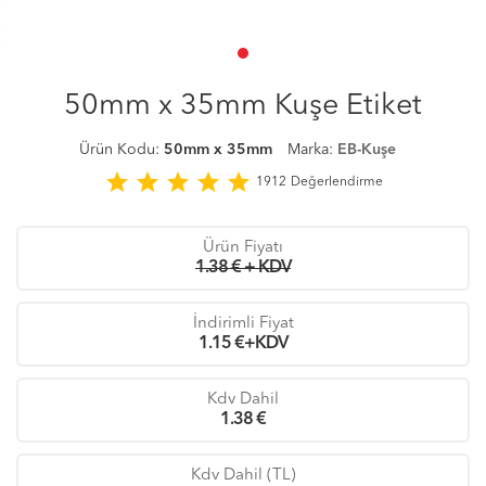
50mm x 35mm Kuşe Etiket
Ürün Kodu:
50mm x 35mm
Marka:
EB-Kuşe
star
star
star
star
star
1912
Değerlendirme
Ürün Fiyatı
1.38 € + KDV
İndirimli Fiyat
1.15
€+KDV
Kdv Dahil
1.38
€
Kdv Dahil (TL)