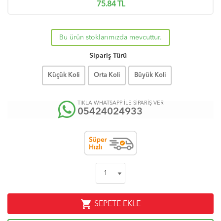
75.84
TL
Bu ürün stoklarımızda mevcuttur.
Sipariş Türü
Küçük Koli
Orta Koli
Büyük Koli
TIKLA WHATSAPP İLE SİPARİŞ VER
05424024933
shopping_cart
SEPETE EKLE