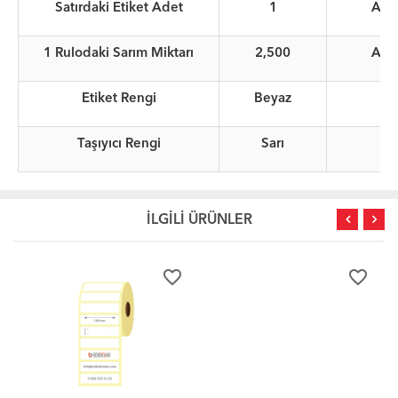
Satırdaki Etiket Adet
1
Ade
1 Rulodaki Sarım Miktarı
2,500
Ade
Etiket Rengi
Beyaz
Taşıyıcı Rengi
Sarı
İLGİLİ ÜRÜNLER
favorite_border
favorite_border