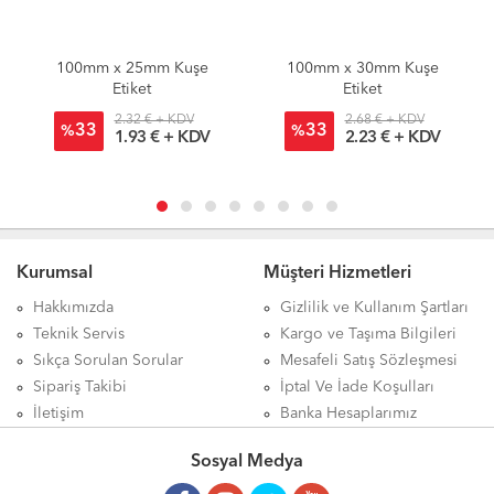
100mm x 25mm Kuşe
100mm x 30mm Kuşe
Etiket
Etiket
2.32 € + KDV
2.68 € + KDV
33
33
%
%
1.93 € + KDV
2.23 € + KDV
Kurumsal
Müşteri Hizmetleri
Hakkımızda
Gizlilik ve Kullanım Şartları
Teknik Servis
Kargo ve Taşıma Bilgileri
Sıkça Sorulan Sorular
Mesafeli Satış Sözleşmesi
Sipariş Takibi
İptal Ve İade Koşulları
İletişim
Banka Hesaplarımız
Sosyal Medya