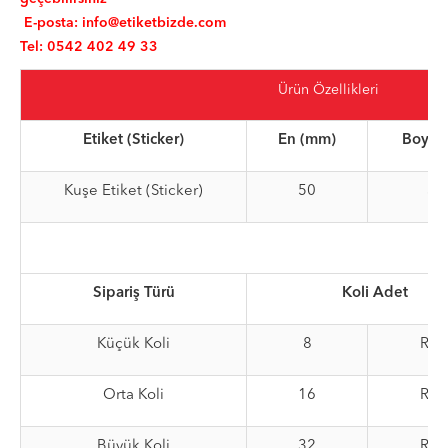
E-posta:
info@etiketbizde.com
Tel: 0542 402 49 33
Ürün Özellikleri
Etiket (Sticker)
En (mm)
Boy (
Kuşe Etiket (Sticker)
50
35
Sipariş Türü
Koli Adet
Küçük Koli
8
Rul
Orta Koli
16
Rul
Büyük Koli
32
Rul