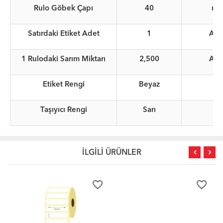
Rulo Göbek Çapı
40
m
Satırdaki Etiket Adet
1
Ade
1 Rulodaki Sarım Miktarı
2,500
Ade
Etiket Rengi
Beyaz
Taşıyıcı Rengi
Sarı
İLGİLİ ÜRÜNLER
favorite_border
favorite_border