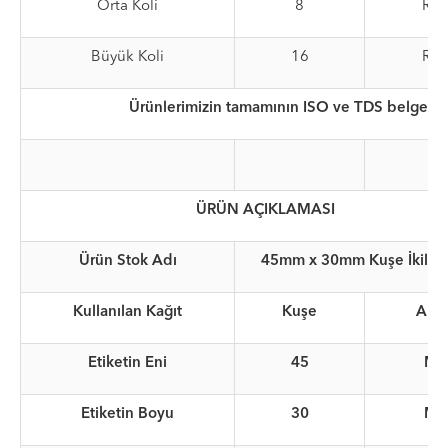
Orta Koli
8
Rul
Büyük Koli
16
Rul
Ürünlerimizin tamamının ISO ve TDS belgeleri
ÜRÜN AÇIKLAMASI
Ürün Stok Adı
45mm x 30mm Kuşe İkili 
Kullanılan Kağıt
Kuşe
Akril
Etiketin Eni
45
M
Etiketin Boyu
30
M