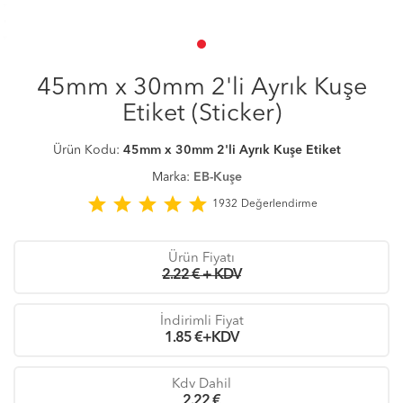
45mm x 30mm 2'li Ayrık Kuşe
Etiket (Sticker)
Ürün Kodu:
45mm x 30mm 2'li Ayrık Kuşe Etiket
Marka:
EB-Kuşe
star
star
star
star
star
1932
Değerlendirme
Ürün Fiyatı
2.22 € + KDV
İndirimli Fiyat
1.85
€+KDV
Kdv Dahil
2.22
€