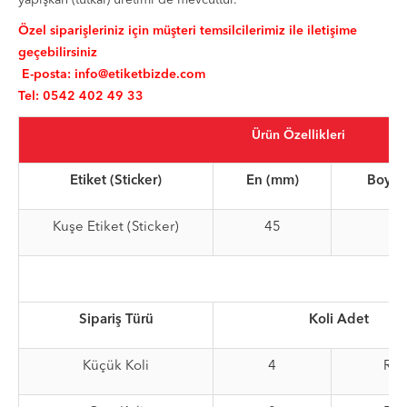
Özel siparişleriniz için müşteri temsilcilerimiz ile iletişime
geçebilirsiniz
E-posta:
info@etiketbizde.com
Tel: 0542 402 49 33
Ürün Özellikleri
Etiket (Sticker)
En (mm)
Boy (
Kuşe Etiket (Sticker)
45
30
Sipariş Türü
Koli Adet
Küçük Koli
4
Rul