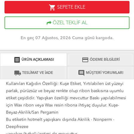
shopping_cart
SEPETE EKLE
ÖZEL TEKLİF AL
En geç 07 Ağustos, 2026 Cuma günü kargoda.
receipt
credit_card
ÜRÜN AÇIKLAMASI
ÖDEME BİLGİLERİ
local_shipping
comment
TESLİMAT VE İADE
MÜŞTERİ YORUMLARI
Kullanılan Kağıdın Özelliği: Kuşe Etiket, Yırtılabilen üst yüzeyi
parlak, pürüzsüz ve beyaz renkte olup ribon baskısına uyumlu
etiket çeşididir. Yapışkan özelliği mevcuttur Baskı yapılabilmesi
için Wax ribon veya Wax resin ribona ihtiyaç duyulur. Kuşe-
Beyaz-Akrilik/Sarı Pergamin
Bu etiketin hotmelt yapışkanı dışında Akrilik - Nonperm -
Deepfrezee
yapışkan (tutkal) üretimi de mevcuttur.