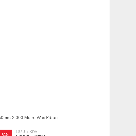
0mm X 300 Metre Wax Ribon
60mm X 300
1.56 $ + KDV
1.88
5
5
%
%