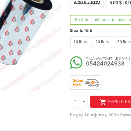
6.00 $ + KDV
5.00
$+KD
Bu ürün stoklarımızda mevcutt
Sipariş Türü
10 Rulo
20 Rulo
30 Rulo
TIKLA WHATSAPP İLE SİPARİŞ
05424024933
shopping_cart
SEPETE EK
En geç 10 Ağustos, 2026 Pazar