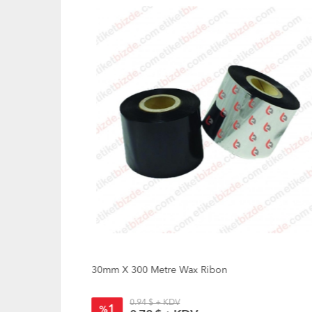
30mm X 300 Metre Wax Ribon
0.94 $ + KDV
1
%