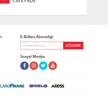
1.30 $ + KDV
1.5
er
E-Bülten Aboneliği
Sosyal Medya