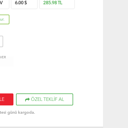
V
6.00
$
285.98
TL
ur.
 VER
LE
ÖZEL TEKLİF AL
tesi günü kargoda.