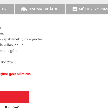
local_shipping
comment
LERİ
TESLİMAT VE İADE
MÜŞTERİ YORUM
rir.
ir.
kı yapabilmek için uygundur.
 kullanılabilir.
anlarna göre;
10-12''/s dir
tişime geçebilirsiniz.