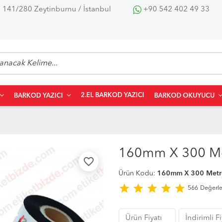
 141/280 Zeytinburnu / İstanbul
+90 542 402 49 33
2.EL BARKOD YAZICI
BARKOD YAZICI
BARKOD OKUYUCU
160mm X 300 Me
favorite_border
Ürün Kodu:
160mm X 300 Metr
star
star
star
star
star
566
Değerl
Ürün Fiyatı
İndirimli F