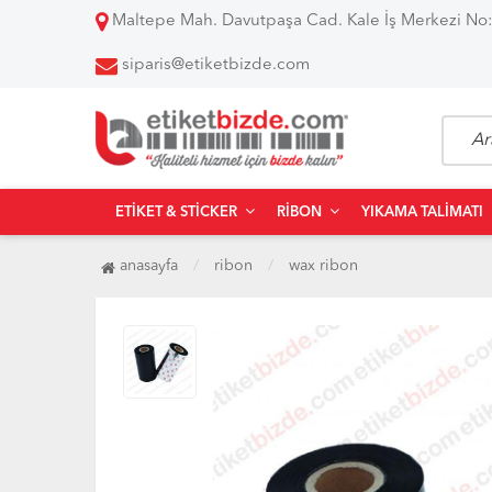
Maltepe Mah. Davutpaşa Cad. Kale İş Merkezi No:
siparis@etiketbizde.com
ETIKET & STICKER
RIBON
YIKAMA TALIMATI
anasayfa
ribon
wax ribon