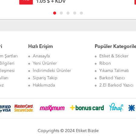
1.05 $ + KDV
i
Hızlı Erişim
Popüler Kategoril
ım Şartları
Anasayfa
Etiket & Sticker
ilgileri
Yeni Ürünler
Ribon
zleşmesi
İndirimdeki Ürünler
Yıkama Talimatı
lları
Sipariş Takip
Barkod Yazıcı
ız
Hakkımızda
2.El Barkod Yazıcı
Copyrights © 2024 Etiket Bizde