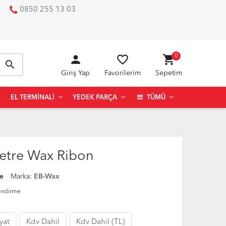
0850 255 13 03
person
favorite_border
shopping_cart
0
search
Giriş Yap
Favorilerim
Sepetim
EL TERMINALI
YEDEK PARÇA
TÜMÜ
tre Wax Ribon
e
Marka:
EB-Wax
endirme
iyat
Kdv Dahil
Kdv Dahil (TL)