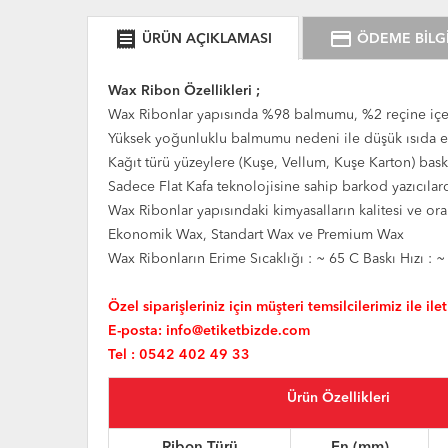
receipt
credit_card
ÜRÜN AÇIKLAMASI
ÖDEME BİLGİ
Wax Ribon Özellikleri ;
Wax Ribonlar yapısında %98 balmumu, %2 reçine içe
Yüksek yoğunluklu balmumu nedeni ile düşük ısıda er
Kağıt türü yüzeylere (Kuşe, Vellum, Kuşe Karton) bas
Sadece Flat Kafa teknolojisine sahip barkod yazıcılarda
Wax Ribonlar yapısındaki kimyasalların kalitesi ve or
Ekonomik Wax, Standart Wax ve Premium Wax
Wax Ribonların Erime Sıcaklığı : ~ 65 C Baskı Hızı : ~ 
Özel siparişleriniz için müşteri temsilcilerimiz ile ile
E-posta:
info@etiketbizde.com
Tel : 0542 402 49 33
Ürün Özellikleri