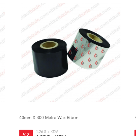
40mm X 300 Metre Wax Ribon
5
1.26 $ + KDV
2
%