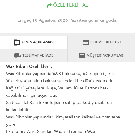
ÖZEL TEKLİF AL
En geç 10 Ağustos, 2026 Pazartesi günü kargoda.
receipt
credit_card
ÜRÜN AÇIKLAMASI
ÖDEME BİLGİLERİ
local_shipping
comment
TESLİMAT VE İADE
MÜŞTERİ YORUMLARI
Wax Ribon Özellikleri ;
Wax Ribonlar yapısında %98 balmumu, %2 reçine içerir.
Yüksek yoğunluklu balmumu nedeni ile düşük ısıda erir.
Kağıt türü yüzeylere (Kuşe, Vellum, Kuşe Karton) baskı
yapabilmek için uygundur.
Sadece Flat Kafa teknolojisine sahip barkod yazıcılarda
kullanılabilir.
Wax Ribonlar yapısındaki kimyasalların kalitesi ve oranlarna
göre;
Ekonomik Wax, Standart Wax ve Premium Wax