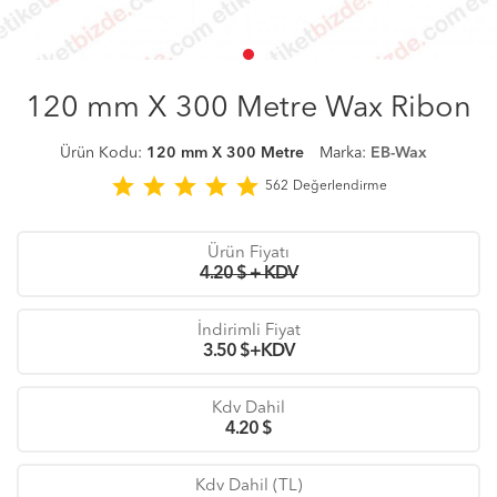
120 mm X 300 Metre Wax Ribon
Ürün Kodu:
120 mm X 300 Metre
Marka:
EB-Wax
star
star
star
star
star
562
Değerlendirme
Ürün Fiyatı
4.20 $ + KDV
İndirimli Fiyat
3.50
$+KDV
Kdv Dahil
4.20
$
Kdv Dahil (TL)