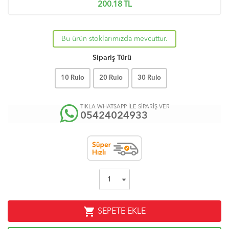
200.18
TL
Bu ürün stoklarımızda mevcuttur.
Sipariş Türü
10 Rulo
20 Rulo
30 Rulo
TIKLA WHATSAPP İLE SİPARİŞ VER
05424024933
shopping_cart
SEPETE EKLE