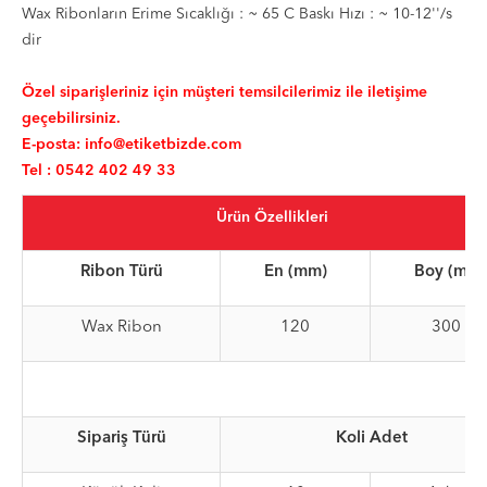
Wax Ribonların Erime Sıcaklığı : ~ 65 C Baskı Hızı : ~ 10-12''/s
dir
Özel siparişleriniz için müşteri temsilcilerimiz ile iletişime
geçebilirsiniz.
E-posta:
info@etiketbizde.com
Tel : 0542 402 49 33
Ürün Özellikleri
Ribon Türü
En (mm)
Boy (mt)
Wax Ribon
120
300
Sipariş Türü
Koli Adet