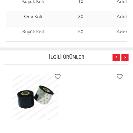
Küçük Koli
10
Adet
Orta Koli
30
Adet
Büyük Koli
50
Adet
İLGİLİ ÜRÜNLER
favorite_border
favorite_border