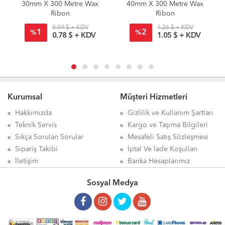
30mm X 300 Metre Wax
40mm X 300 Metre Wax
Ribon
Ribon
0.94 $ + KDV
1.26 $ + KDV
1
2
%
%
0.78 $ + KDV
1.05 $ + KDV
Kurumsal
Müşteri Hizmetleri
Hakkımızda
Gizlilik ve Kullanım Şartları
Teknik Servis
Kargo ve Taşıma Bilgileri
Sıkça Sorulan Sorular
Mesafeli Satış Sözleşmesi
Sipariş Takibi
İptal Ve İade Koşulları
İletişim
Banka Hesaplarımız
Sosyal Medya