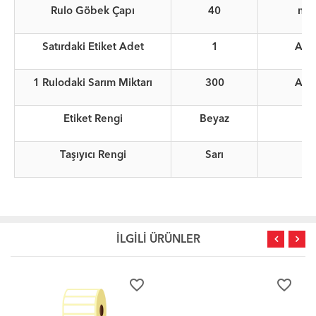
Rulo Göbek Çapı
40
mm
Satırdaki Etiket Adet
1
Ade
1 Rulodaki Sarım Miktarı
300
Ade
Etiket Rengi
Beyaz
Taşıyıcı Rengi
Sarı
İLGİLİ ÜRÜNLER
favorite_border
favorite_border