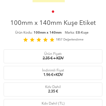
100mm x 140mm Kuşe Etiket
Ürün Kodu:
100mm x 140mm
Marka:
EB-Kuşe
star
star
star
star
star
1857
Değerlendirme
Ürün Fiyatı
2.35 € + KDV
İndirimli Fiyat
1.96
€+KDV
Kdv Dahil
2.35
€
Kdv Dahil (TL)