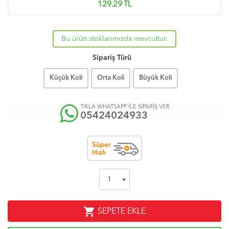
129.29
TL
Bu ürün stoklarımızda mevcuttur.
Sipariş Türü
Küçük Koli
Orta Koli
Büyük Koli
TIKLA WHATSAPP İLE SİPARİŞ VER
05424024933
shopping_cart
SEPETE EKLE