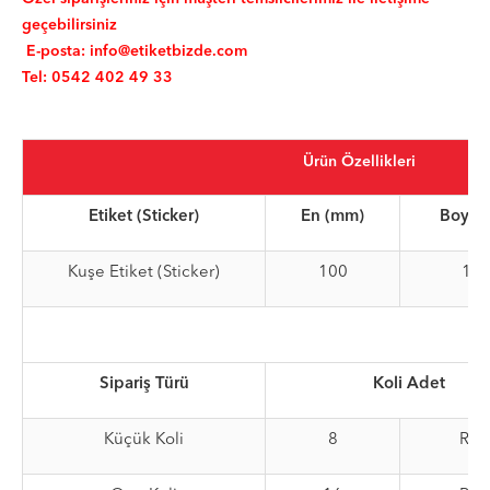
geçebilirsiniz
E-posta:
info@etiketbizde.com
Tel: 0542 402 49 33
Ürün Özellikleri
Etiket (Sticker)
En (mm)
Boy (
Kuşe Etiket (Sticker)
100
14
Sipariş Türü
Koli Adet
Küçük Koli
8
Rul