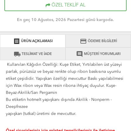
ÖZEL TEKLİF AL
En geç 10 Ağustos, 2026 Pazartesi günü kargoda.
receipt
credit_card
ÜRÜN AÇIKLAMASI
ÖDEME BİLGİLERİ
local_shipping
comment
TESLİMAT VE İADE
MÜŞTERİ YORUMLARI
Kullanılan Kâğıdın Özelliği: Kuşe Etiket, Yırtılabilen üst yüzeyi
parlak, pürüzsüz ve beyaz renkte olup ribon baskısına uyumlu
etiket çeşididir. Yapışkan özelliği mevcuttur Baskı yapılabilmesi
için Wax ribon veya Wax resin ribona ihtiyaç duyulur. Kuşe-
Beyaz-Akrilik/Sarı Pergamin
Bu etiketin hotmelt yapışkanı dışında Akrilik - Nonperm -
Deepfrezee
yapışkan (tutkal) üretimi de mevcuttur.
Özel siparişleriniz için müşteri temsilcilerimiz ile iletişime