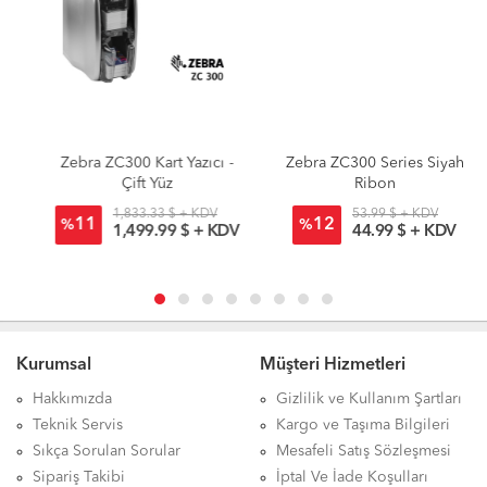
Zebra ZC300 Kart Yazıcı -
Zebra ZC300 Series Siyah
Çift Yüz
Ribon
1,833.33 $ + KDV
53.99 $ + KDV
11
12
%
%
1,499.99 $ + KDV
44.99 $ + KDV
Kurumsal
Müşteri Hizmetleri
Hakkımızda
Gizlilik ve Kullanım Şartları
Teknik Servis
Kargo ve Taşıma Bilgileri
Sıkça Sorulan Sorular
Mesafeli Satış Sözleşmesi
Sipariş Takibi
İptal Ve İade Koşulları