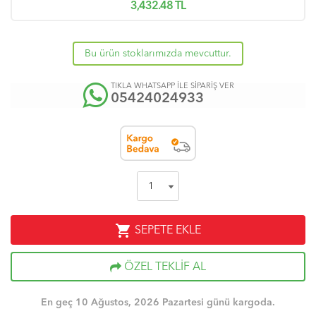
3,432.48
TL
Bu ürün stoklarımızda mevcuttur.
TIKLA WHATSAPP İLE SİPARİŞ VER
05424024933
shopping_cart
SEPETE EKLE
ÖZEL TEKLİF AL
En geç 10 Ağustos, 2026 Pazartesi günü kargoda.