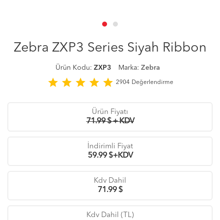
Zebra ZXP3 Series Siyah Ribbon
Ürün Kodu:
ZXP3
Marka:
Zebra
star
star
star
star
star
2904
Değerlendirme
Ürün Fiyatı
71.99 $ + KDV
İndirimli Fiyat
59.99
$+KDV
Kdv Dahil
71.99
$
Kdv Dahil (TL)