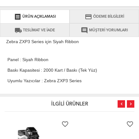
receipt
credit_card
ÜRÜN AÇIKLAMASI
ÖDEME BİLGİLERİ
local_shipping
comment
TESLİMAT VE İADE
MÜŞTERİ YORUMLARI
Zebra ZXP3 Series için Siyah Ribbon
Panel : Siyah Ribbon
Baskı Kapasitesi : 2000 Kart / Baskı (Tek Yüz)
Uyumlu Yazıcılar : Zebra ZXP3 Series
İLGİLİ ÜRÜNLER
favorite_border
favorite_border