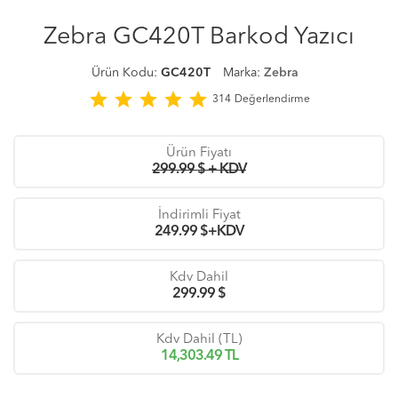
Zebra GC420T Barkod Yazıcı
Ürün Kodu:
GC420T
Marka:
Zebra
star
star
star
star
star
314
Değerlendirme
Ürün Fiyatı
299.99 $ + KDV
İndirimli Fiyat
249.99
$+KDV
Kdv Dahil
299.99
$
Kdv Dahil (TL)
14,303.49
TL