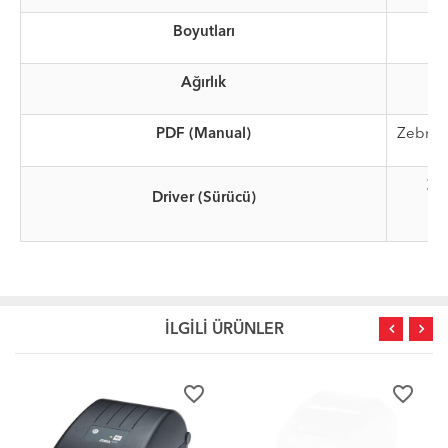
Boyutları
Ağırlık
PDF (Manual)
Zebra 
Ze
Driver (Sürücü)
İLGİLİ ÜRÜNLER
favorite_border
favorite_border