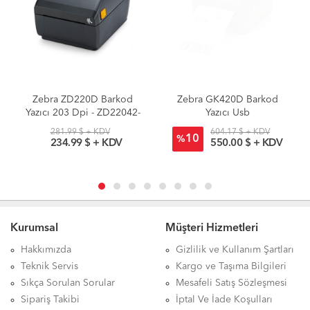
Zebra ZD220D Barkod
Zebra GK420D Barkod
Yazıcı 203 Dpi - ZD22042-
Yazıcı Usb
D0EG00EZ
281.99 $ + KDV
604.17 $ + KDV
10
%
234.99 $ + KDV
550.00 $ + KDV
Kurumsal
Müşteri Hizmetleri
Hakkımızda
Gizlilik ve Kullanım Şartları
Teknik Servis
Kargo ve Taşıma Bilgileri
Sıkça Sorulan Sorular
Mesafeli Satış Sözleşmesi
Sipariş Takibi
İptal Ve İade Koşulları