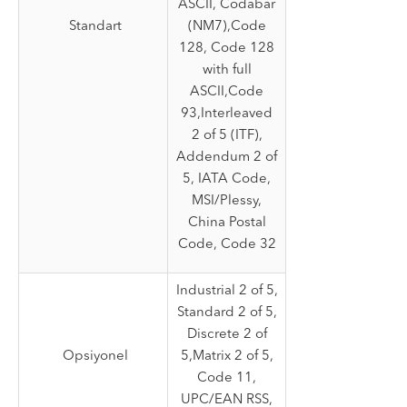
ASCII, Codabar
Standart
(NM7),Code
128, Code 128
with full
ASCII,Code
93,Interleaved
2 of 5 (ITF),
Addendum 2 of
5, IATA Code,
MSI/Plessy,
China Postal
Code, Code 32
Industrial 2 of 5,
Standard 2 of 5,
Discrete 2 of
Opsiyonel
5,Matrix 2 of 5,
Code 11,
UPC/EAN RSS,