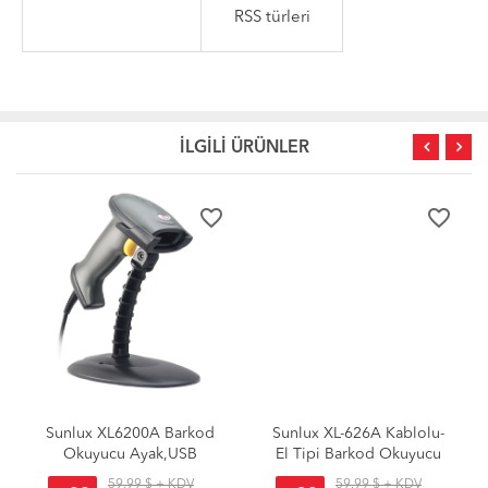
RSS türleri
İLGİLİ ÜRÜNLER
favorite_border
favorite_border
Sunlux XL6200A Barkod
Sunlux XL-626A Kablolu-
Okuyucu Ayak,USB
El Tipi Barkod Okuyucu
Bağlantılı
59.99 $ + KDV
59.99 $ + KDV