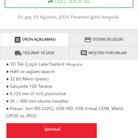
ÖZEL TEKLİF AL
En geç 10 Ağustos, 2026 Pazartesi günü kargoda.
receipt
credit_card
ÜRÜN AÇIKLAMASI
ÖDEME BİLGİLERİ
local_shipping
comment
TESLİMAT VE İADE
MÜŞTERİ YORUMLARI
● 1D Tek Çizgili Lazer barkod okuyucu
● Hafif ve sağlam tasarım
● 32 Bit Mikro İşlemci
● Saniyede 100 Tarama
●
0,125 mm (5 mil) çözünürlük
● 20 ~ 400 mm okuma mesafesi
● Klavye, Seri (RS-232C), USB HID, USB Virtual COM, Wand,
OPOS ve JPOS
İşlemsel