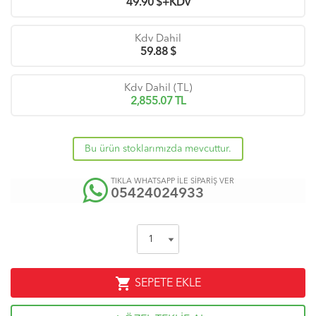
49.90
$+KDV
Kdv Dahil
59.88
$
Kdv Dahil (TL)
2,855.07
TL
Bu ürün stoklarımızda mevcuttur.
TIKLA WHATSAPP İLE SİPARİŞ VER
05424024933
shopping_cart
SEPETE EKLE