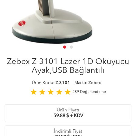
Zebex Z-3101 Lazer 1D Okuyucu
Ayak,USB Bağlantılı
Ürün Kodu:
Z-3101
Marka:
Zebex
star
star
star
star
star
289
Değerlendirme
Ürün Fiyatı
59.88 $ + KDV
İndirimli Fiyat