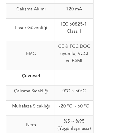
Çalışma Akımı
120 mA
IEC 60825-1
Laser Güvenliği
Class 1
CE & FCC DOC
EMC
uyumlu, VCCI
ve BSMI
Çevresel
Çalışma Sıcaklığı
0°C ~ 50°C
Muhafaza Sıcaklığı
-20 °C ~ 60 °C
%5 ~ %95
Nem
(Yoğunlaşmasız)