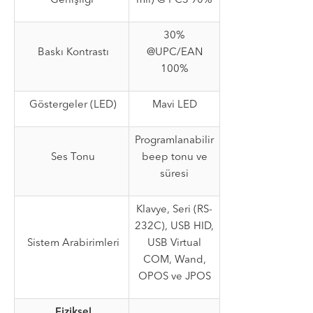
Genişliği
mil) @ PCS 90%
30%
Baskı Kontrastı
@UPC/EAN
100%
Göstergeler (LED)
Mavi LED
Programlanabilir
Ses Tonu
beep tonu ve
süresi
Klavye, Seri (RS-
232C), USB HID,
Sistem Arabirimleri
USB Virtual
COM, Wand,
OPOS ve JPOS
Fiziksel