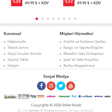
28
32
%
%
49.99 $ + KDV
49.99 $ + KDV
Kurumsal
Müşteri Hizmetleri
Hakkımızda
Gizlilik ve Kullanım Şartları
Teknik Servis
Kargo ve Taşıma Bilgileri
Sıkça Sorulan Sorular
Mesafeli Satış Sözleşmesi
Sipariş Takibi
İptal Ve İade Koşulları
İletişim
Banka Hesaplarımız
Sosyal Medya
Copyrights © 2024 Etiket Bizde
Bu site
Geliştir
E-Ticaret
altyapısı ile hazırlanmıştır.