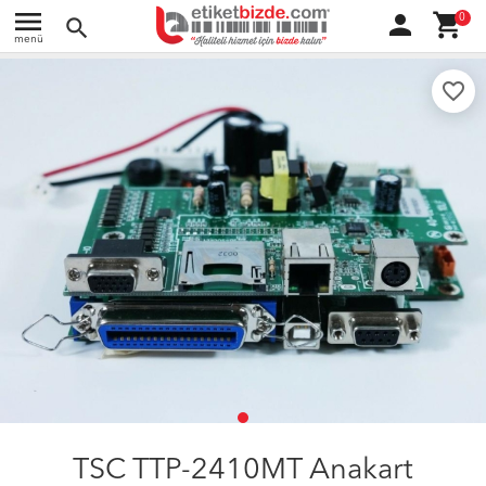
menu
person
shopping_cart
0
search
menü
favorite_border
TSC TTP-2410MT Anakart