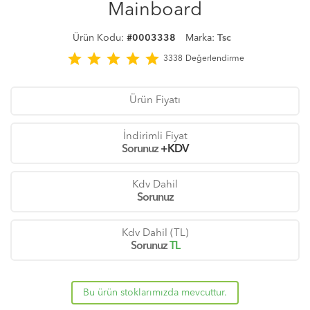
Mainboard
Ürün Kodu:
#0003338
Marka:
Tsc
star
star
star
star
star
3338
Değerlendirme
Ürün Fiyatı
İndirimli Fiyat
Sorunuz
+KDV
Kdv Dahil
Sorunuz
Kdv Dahil (TL)
Sorunuz
TL
Bu ürün stoklarımızda mevcuttur.