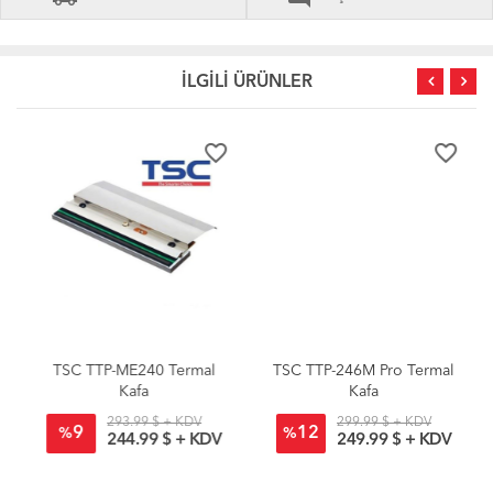
İLGİLİ ÜRÜNLER
favorite_border
favorite_border
TSC TTP-ME240 Termal
TSC TTP-246M Pro Termal
Kafa
Kafa
293.99 $ + KDV
299.99 $ + KDV
9
12
%
%
244.99 $ + KDV
249.99 $ + KDV