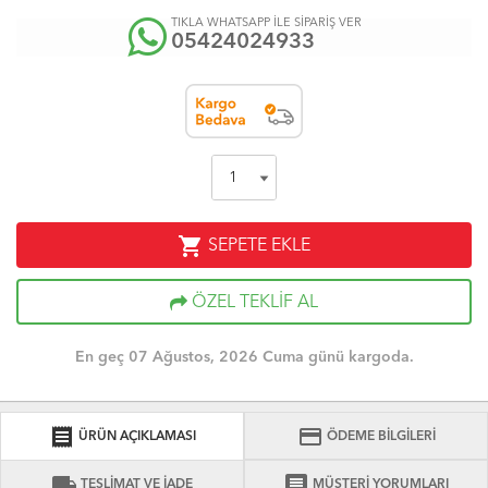
TIKLA WHATSAPP İLE SİPARİŞ VER
05424024933
shopping_cart
SEPETE EKLE
ÖZEL TEKLİF AL
En geç 07 Ağustos, 2026 Cuma günü kargoda.
receipt
credit_card
ÜRÜN AÇIKLAMASI
ÖDEME BİLGİLERİ
local_shipping
comment
TESLİMAT VE İADE
MÜŞTERİ YORUMLARI