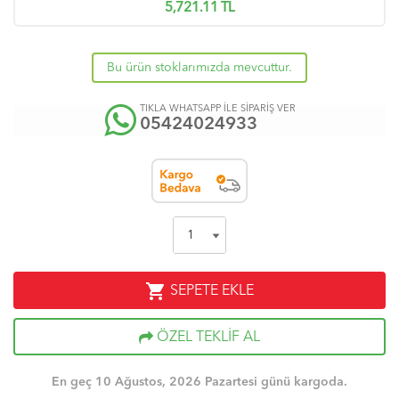
5,721.11
TL
Bu ürün stoklarımızda mevcuttur.
TIKLA WHATSAPP İLE SİPARİŞ VER
05424024933
shopping_cart
SEPETE EKLE
ÖZEL TEKLİF AL
En geç 10 Ağustos, 2026 Pazartesi günü kargoda.