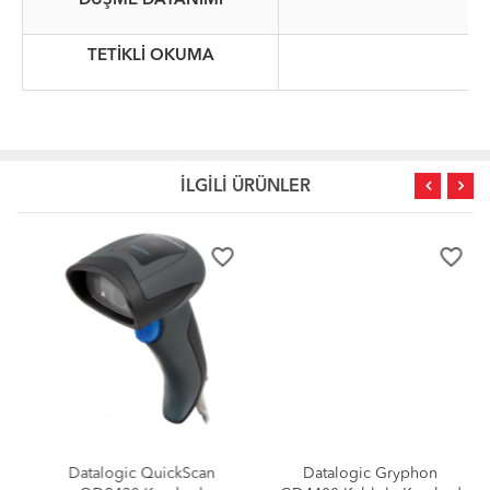
DÜŞME DAYANIMI
TETİKLİ OKUMA
İLGİLİ ÜRÜNLER
favorite_border
favorite_border
Datalogic QuickScan
Datalogic Gryphon