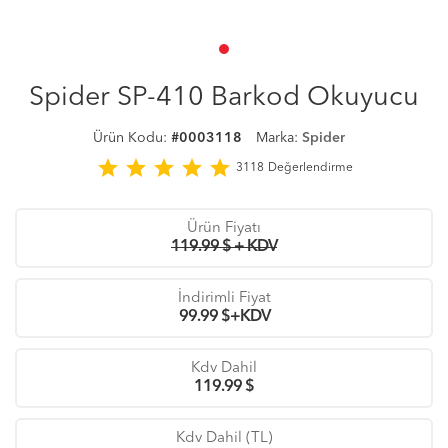
Spider SP-410 Barkod Okuyucu
Ürün Kodu:
#0003118
Marka:
Spider
star
star
star
star
star
3118
Değerlendirme
Ürün Fiyatı
119.99 $ + KDV
İndirimli Fiyat
99.99
$+KDV
Kdv Dahil
119.99
$
Kdv Dahil (TL)