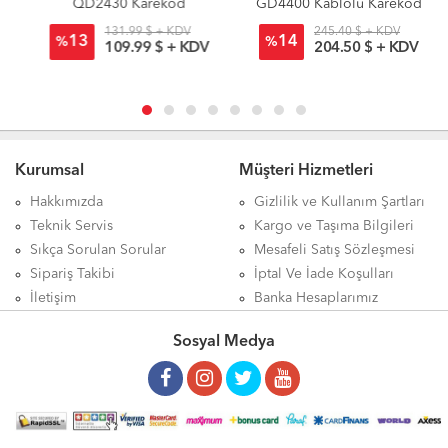
QD2430 Karekod
GD4400 Kablolu Karekod
Okuyucu
Okuyucu
131.99 $ + KDV
245.40 $ + KDV
13
14
%
%
109.99 $ + KDV
204.50 $ + KDV
Kurumsal
Müşteri Hizmetleri
Hakkımızda
Gizlilik ve Kullanım Şartları
Teknik Servis
Kargo ve Taşıma Bilgileri
Sıkça Sorulan Sorular
Mesafeli Satış Sözleşmesi
Sipariş Takibi
İptal Ve İade Koşulları
İletişim
Banka Hesaplarımız
Sosyal Medya