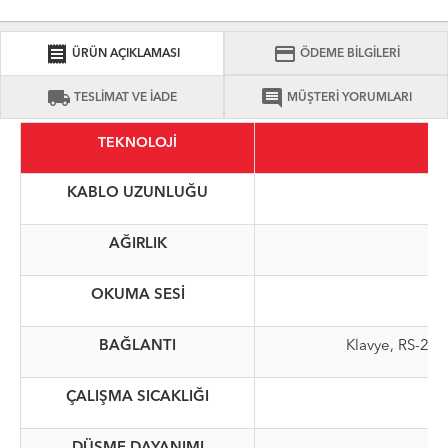
receipt
credit_card
ÜRÜN AÇIKLAMASI
ÖDEME BİLGİLERİ
local_shipping
comment
TESLİMAT VE İADE
MÜŞTERİ YORUMLARI
TEKNOLOJİ
KABLO UZUNLUĞU
AĞIRLIK
OKUMA SESİ
BAĞLANTI
Klavye, RS-23
ÇALIŞMA SICAKLIĞI