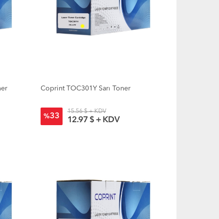
ner
Coprint TOC301Y Sarı Toner
15.56 $ + KDV
33
%
12.97 $ + KDV