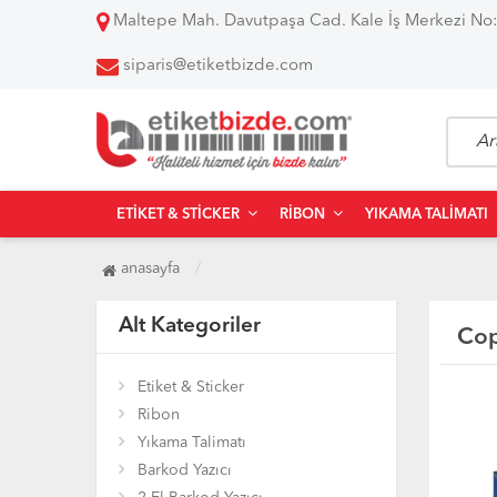
Maltepe Mah. Davutpaşa Cad. Kale İş Merkezi No:
siparis@etiketbizde.com
ETIKET & STICKER
RIBON
YIKAMA TALIMATI
anasayfa
Alt Kategoriler
Cop
Etiket & Sticker
Ribon
Yıkama Talimatı
Barkod Yazıcı