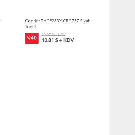
r
Coprint THCF283X-CRG737 Siyah
Toner
12.97 $ + KDV
40
%
10.81 $ + KDV