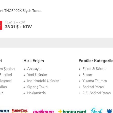
nt THCF400X Siyah Toner
45.61 $ + KDV
3
38.01 $ + KDV
i
Hızlı Erişim
Popüler Kategoril
ım Şartları
Anasayfa
Etiket & Sticker
ilgileri
Yeni Ürünler
Ribon
zleşmesi
İndirimdeki Ürünler
Yıkama Talimatı
lları
Sipariş Takip
Barkod Yazıcı
ız
Hakkımızda
2.El Barkod Yazıcı