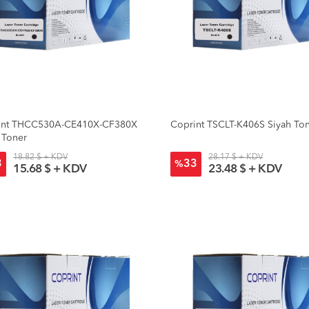
int THCC530A-CE410X-CF380X
Coprint TSCLT-K406S Siyah To
 Toner
18.82 $ + KDV
28.17 $ + KDV
3
33
%
15.68 $ + KDV
23.48 $ + KDV