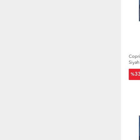
Copr
Siyah
3
%