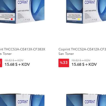
int THCC53A-CE413X-CF383X
Coprint THCC52A-CE412X-CF
zı Toner
Sarı Toner
18.82 $ + KDV
18.82 $ + KDV
3
33
%
15.68 $ + KDV
15.68 $ + KDV