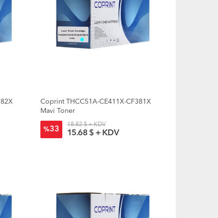
382X
Coprint THCC51A-CE411X-CF381X
Mavi Toner
18.82 $ + KDV
33
%
15.68 $ + KDV