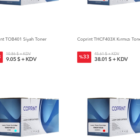
nt TOB401 Siyah Toner
Coprint THCF403X Kırmızı Ton
10.86 $ + KDV
45.61 $ + KDV
3
33
%
9.05 $ + KDV
38.01 $ + KDV