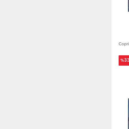
Copri
3
%