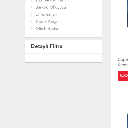
2.El Barkod Yazıcı
Barkod Okuyucu
El Terminali
Yedek Parça
Ofis Kırtasiye
Detaylı Filtre
Copr
Kırmı
3
%