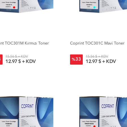
nt TOC301M Kırmızı Toner
Coprint TOC301C Mavi Toner
15.56 $ + KDV
15.56 $ + KDV
3
33
%
12.97 $ + KDV
12.97 $ + KDV