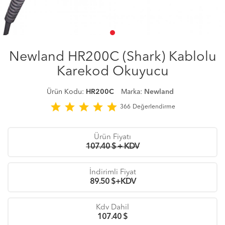
Newland HR200C (Shark) Kablolu
Karekod Okuyucu
Ürün Kodu:
HR200C
Marka:
Newland
star
star
star
star
star
366
Değerlendirme
Ürün Fiyatı
107.40 $ + KDV
İndirimli Fiyat
89.50
$+KDV
Kdv Dahil
107.40
$