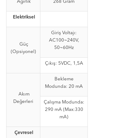
Ağırlık
268 Gram
Elektriksel
Giriş Voltajı:
AC100~240V,
Güç
50~60Hz
(Opsiyonel)
Çıkış: 5VDC, 1,5A
Bekleme
Modunda: 20 mA
Akım
Değerleri
Çalışma Modunda:
290 mA (Max:330
mA)
Çevresel