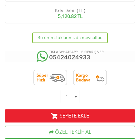
Kdv Dahil (TL)
5,120.82
TL
Bu ürün stoklarımızda mevcuttur.
TIKLA WHATSAPP İLE SİPARİŞ VER
05424024933
shopping_cart
SEPETE EKLE
ÖZEL TEKLİF AL