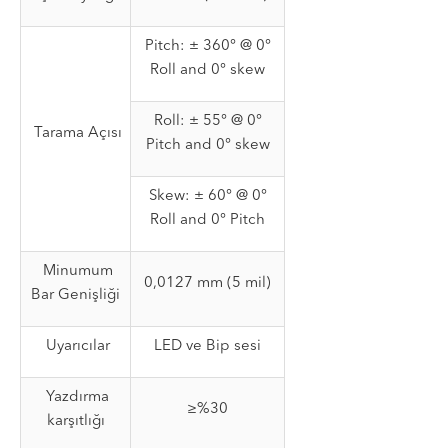
Pitch: ± 360° @ 0°
Roll and 0° skew
Roll: ± 55° @ 0°
Tarama Açısı
Pitch and 0° skew
Skew: ± 60° @ 0°
Roll and 0° Pitch
Minumum
0,0127 mm (5 mil)
Bar Genişliği
Uyarıcılar
LED ve Bip sesi
Yazdırma
≥%30
karşıtlığı