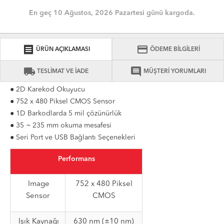
En geç 10 Ağustos, 2026 Pazartesi günü kargoda.
receipt
credit_card
ÜRÜN AÇIKLAMASI
ÖDEME BİLGİLERİ
local_shipping
comment
TESLİMAT VE İADE
MÜŞTERİ YORUMLARI
● 2D Karekod Okuyucu
● 752 x 480 Piksel CMOS Sensor
● 1D Barkodlarda 5 mil çözünürlük
● 35 ~ 235 mm okuma mesafesi
● Seri Port ve USB Bağlantı Seçenekleri
Performans
Image
752 x 480 Piksel
Sensor
CMOS
Işık Kaynağı
630 nm (±10 nm)