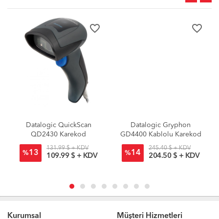
favorite_border
favorite_border
Datalogic QuickScan
Datalogic Gryphon
QD2430 Karekod
GD4400 Kablolu Karekod
Okuyucu
Okuyucu
131.99 $ + KDV
245.40 $ + KDV
13
14
%
%
109.99 $ + KDV
204.50 $ + KDV
Kurumsal
Müşteri Hizmetleri