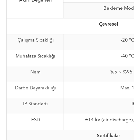
Akım Değerleri
Bekleme Modun
Çevresel
Çalışma Sıcaklığı
-20 °C ~
Muhafaza Sıcaklığı
-40 °C ~
Nem
%5 ~ %95 (Yo
Darbe Dayanıklılığı
Max. 1.5
IP Standartı
IP5
ESD
±14 kV (air discharge), ±
Sertifikalar