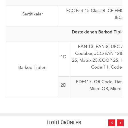
FCC Part 15 Class B, CE EMC C
Sertifikalar
IEC60
Desteklenen Barkod Tipleri
EAN-13, EAN-8, UPC-A, 
Codabar,UCC/EAN 128, RSS,
1D
25, Matrix 25,COOP 25, Indus
Code 11, Code 93
Barkod Tipleri
PDF417, QR Code, Data Ma
2D
Micro QR, Micro P
İLGİLİ ÜRÜNLER