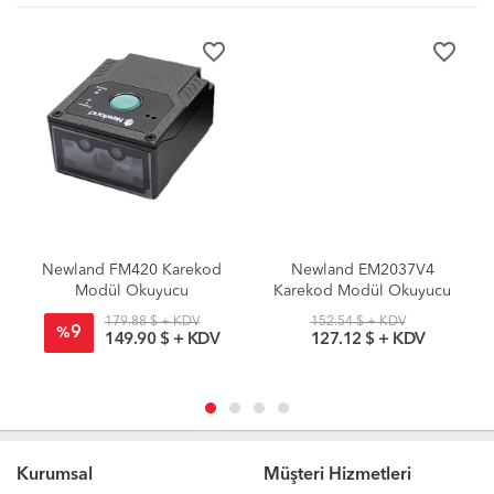
favorite_border
favorite_border
Newland FM420 Karekod
Newland EM2037V4
Modül Okuyucu
Karekod Modül Okuyucu
179.88 $ + KDV
152.54 $ + KDV
9
%
149.90 $ + KDV
127.12 $ + KDV
Kurumsal
Müşteri Hizmetleri