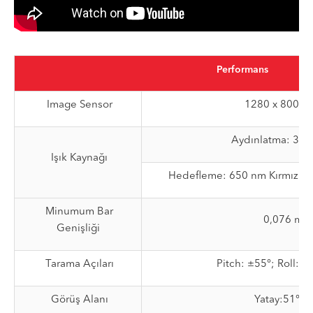
Performans
Image Sensor
1280 x 800 P
Aydınlatma: 300
Işık Kaynağı
Hedefleme: 650 nm Kırmızı La
Minumum Bar
0,076 mm 
Genişliği
Tarama Açıları
Pitch: ±55°; Roll: 
Görüş Alanı
Yatay:51°, D