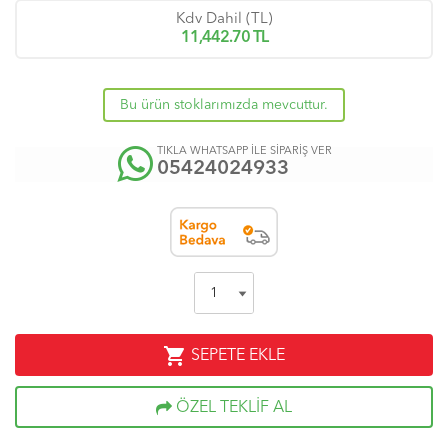
Kdv Dahil (TL)
11,442.70
TL
Bu ürün stoklarımızda mevcuttur.
TIKLA WHATSAPP İLE SİPARİŞ VER
05424024933
shopping_cart
SEPETE EKLE
ÖZEL TEKLİF AL