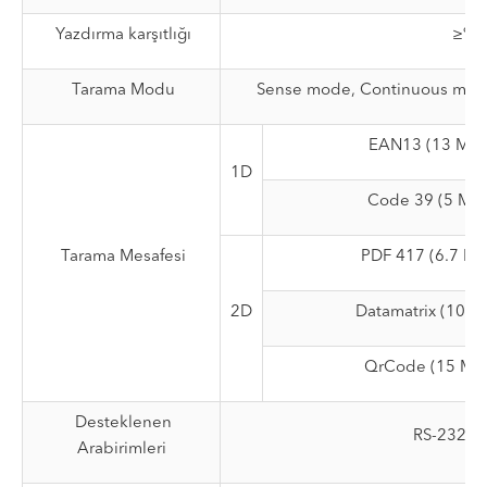
Yazdırma karşıtlığı
≥%2
Tarama Modu
Sense mode, Continuous mode
EAN13 (13 Mil
1D
Code 39 (5 Mil
Tarama Mesafesi
PDF 417 (6.7 Mi
2D
Datamatrix (10 M
QrCode (15 Mil
Desteklenen
RS-232C 
Arabirimleri