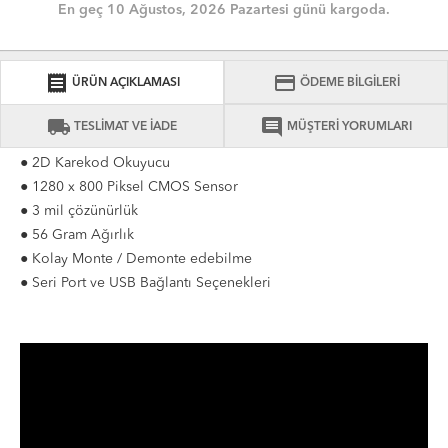
En geç 10 Ağustos, 2026 Pazartesi günü kargoda.
receipt
credit_card
ÜRÜN AÇIKLAMASI
ÖDEME BİLGİLERİ
local_shipping
comment
TESLİMAT VE İADE
MÜŞTERİ YORUMLARI
● 2D Karekod Okuyucu
● 1280 x 800 Piksel CMOS Sensor
● 3 mil çözünürlük
● 56 Gram Ağırlık
● Kolay Monte / Demonte edebilme
● Seri Port ve USB Bağlantı Seçenekleri