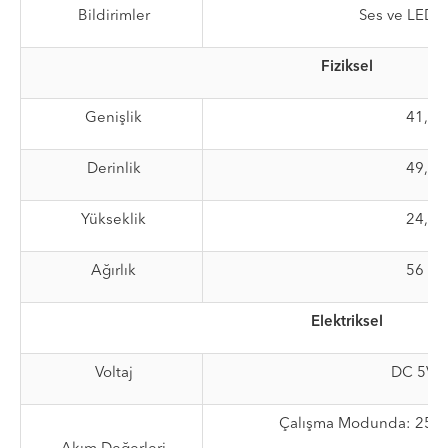
Bildirimler
Ses ve LED il
Fiziksel
Genişlik
41,5
Derinlik
49,5
Yükseklik
24,3
Ağırlık
56 G
Elektriksel
Voltaj
DC 5V 
Çalışma Modunda: 258