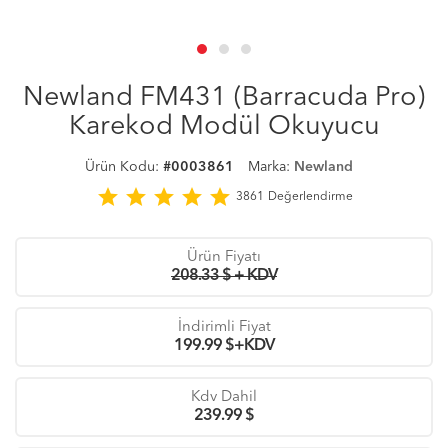
Newland FM431 (Barracuda Pro)
Karekod Modül Okuyucu
Ürün Kodu:
#0003861
Marka:
Newland
star
star
star
star
star
3861
Değerlendirme
Ürün Fiyatı
208.33 $ + KDV
İndirimli Fiyat
199.99
$+KDV
Kdv Dahil
239.99
$