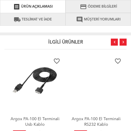
receipt
credit_card
ÜRÜN AÇIKLAMASI
ÖDEME BİLGİLERİ
local_shipping
comment
TESLİMAT VE İADE
MÜŞTERİ YORUMLARI
İLGİLİ ÜRÜNLER
favorite_border
favorite_border
Argox PA-100 El Terminali
Argox PA-100 El Terminali
Usb Kablo
RS232 Kablo