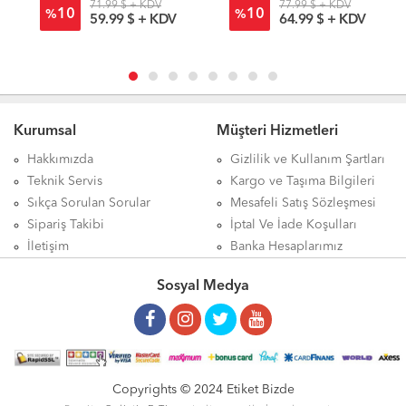
71.99 $ + KDV
77.99 $ + KDV
10
10
%
%
59.99 $ + KDV
64.99 $ + KDV
Kurumsal
Müşteri Hizmetleri
Hakkımızda
Gizlilik ve Kullanım Şartları
Teknik Servis
Kargo ve Taşıma Bilgileri
Sıkça Sorulan Sorular
Mesafeli Satış Sözleşmesi
Sipariş Takibi
İptal Ve İade Koşulları
İletişim
Banka Hesaplarımız
Sosyal Medya
Copyrights © 2024 Etiket Bizde