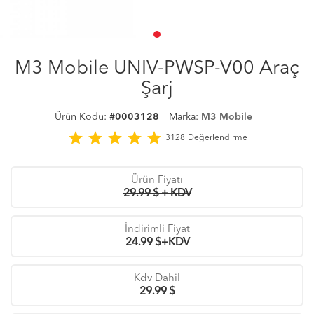
M3 Mobile UNIV-PWSP-V00 Araç
Şarj
Ürün Kodu:
#0003128
Marka:
M3 Mobile
star
star
star
star
star
3128
Değerlendirme
Ürün Fiyatı
29.99 $ + KDV
İndirimli Fiyat
24.99
$+KDV
Kdv Dahil
29.99
$