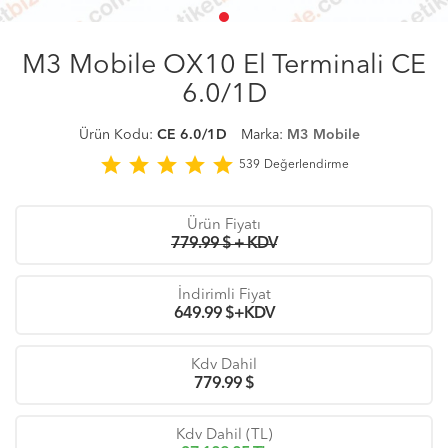
M3 Mobile OX10 El Terminali CE
6.0/1D
Ürün Kodu:
CE 6.0/1D
Marka:
M3 Mobile
star
star
star
star
star
539
Değerlendirme
Ürün Fiyatı
779.99 $ + KDV
İndirimli Fiyat
649.99
$+KDV
Kdv Dahil
779.99
$
Kdv Dahil (TL)