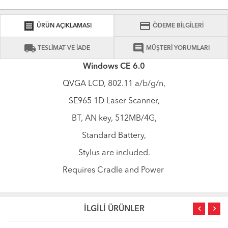
receipt
credit_card
ÜRÜN AÇIKLAMASI
ÖDEME BİLGİLERİ
local_shipping
comment
TESLİMAT VE İADE
MÜŞTERİ YORUMLARI
Windows CE 6.0
QVGA LCD, 802.11 a/b/g/n,
SE965 1D Laser Scanner,
BT, AN key, 512MB/4G,
Standard Battery,
Stylus are included.
Requires Cradle and Power
İLGİLİ ÜRÜNLER