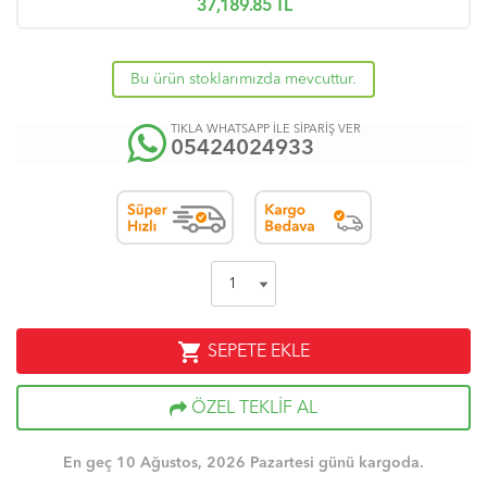
37,189.85
TL
Bu ürün stoklarımızda mevcuttur.
TIKLA WHATSAPP İLE SİPARİŞ VER
05424024933
shopping_cart
SEPETE EKLE
ÖZEL TEKLİF AL
En geç 10 Ağustos, 2026 Pazartesi günü kargoda.