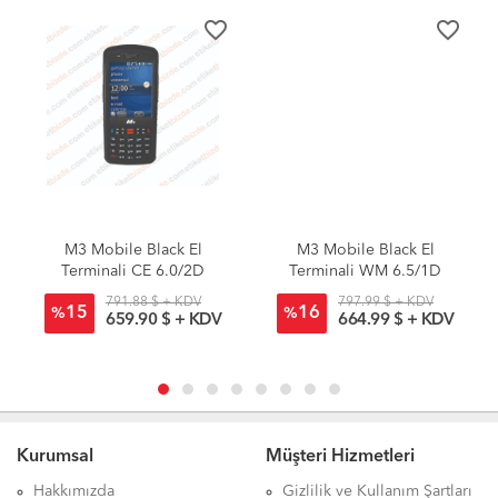
favorite_border
favorite_border
M3 Mobile Black El
M3 Mobile Black El
Terminali CE 6.0/2D
Terminali WM 6.5/1D
791.88 $ + KDV
797.99 $ + KDV
15
16
%
%
659.90 $ + KDV
664.99 $ + KDV
Kurumsal
Müşteri Hizmetleri
Hakkımızda
Gizlilik ve Kullanım Şartları