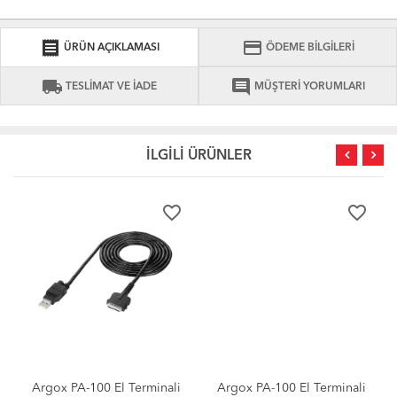
receipt
credit_card
ÜRÜN AÇIKLAMASI
ÖDEME BİLGİLERİ
local_shipping
comment
TESLİMAT VE İADE
MÜŞTERİ YORUMLARI
İLGİLİ ÜRÜNLER
favorite_border
favorite_border
Argox PA-100 El Terminali
Argox PA-100 El Terminali