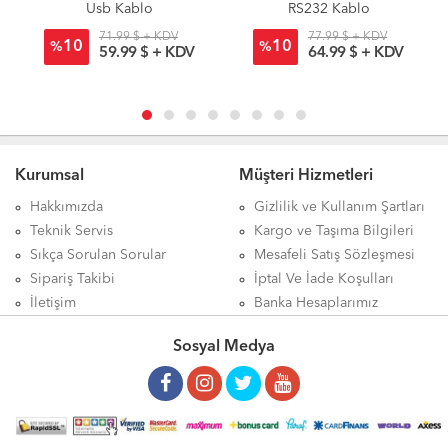
Usb Kablo
RS232 Kablo
71.99 $ + KDV
77.99 $ + KDV
10
10
%
%
59.99 $ + KDV
64.99 $ + KDV
Kurumsal
Müşteri Hizmetleri
Hakkımızda
Gizlilik ve Kullanım Şartları
Teknik Servis
Kargo ve Taşıma Bilgileri
Sıkça Sorulan Sorular
Mesafeli Satış Sözleşmesi
Sipariş Takibi
İptal Ve İade Koşulları
İletişim
Banka Hesaplarımız
Sosyal Medya