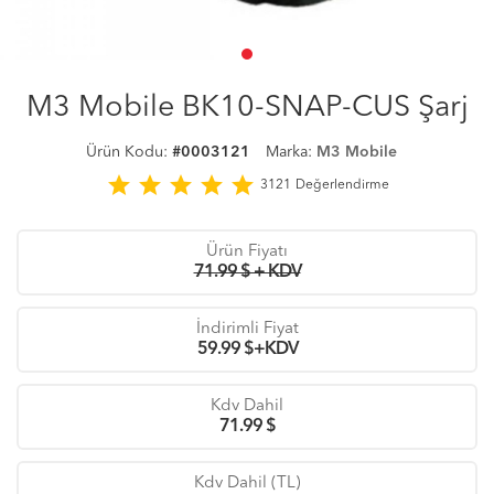
M3 Mobile BK10-SNAP-CUS Şarj
Ürün Kodu:
#0003121
Marka:
M3 Mobile
star
star
star
star
star
3121
Değerlendirme
Ürün Fiyatı
71.99 $ + KDV
İndirimli Fiyat
59.99
$+KDV
Kdv Dahil
71.99
$
Kdv Dahil (TL)