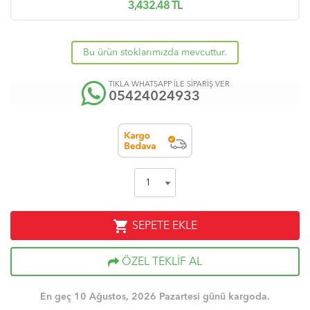
3,432.48
TL
Bu ürün stoklarımızda mevcuttur.
TIKLA WHATSAPP İLE SİPARİŞ VER
05424024933
shopping_cart
SEPETE EKLE
ÖZEL TEKLİF AL
En geç 10 Ağustos, 2026 Pazartesi günü kargoda.