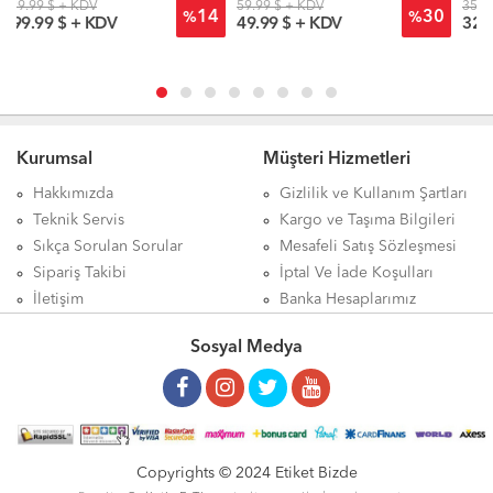
59.99 $ + KDV
355.19 $ + KDV
14
30
%
%
49.99 $ + KDV
324.99 $ + KDV
Kurumsal
Müşteri Hizmetleri
Hakkımızda
Gizlilik ve Kullanım Şartları
Teknik Servis
Kargo ve Taşıma Bilgileri
Sıkça Sorulan Sorular
Mesafeli Satış Sözleşmesi
Sipariş Takibi
İptal Ve İade Koşulları
İletişim
Banka Hesaplarımız
Sosyal Medya
Copyrights © 2024 Etiket Bizde