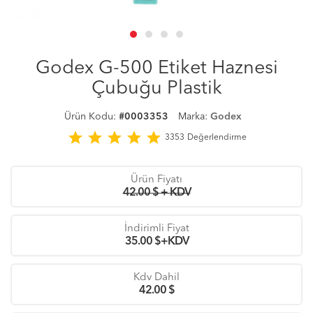
Godex G-500 Etiket Haznesi
Çubuğu Plastik
Ürün Kodu:
#0003353
Marka:
Godex
star
star
star
star
star
3353
Değerlendirme
Ürün Fiyatı
42.00 $ + KDV
İndirimli Fiyat
35.00
$+KDV
Kdv Dahil
42.00
$