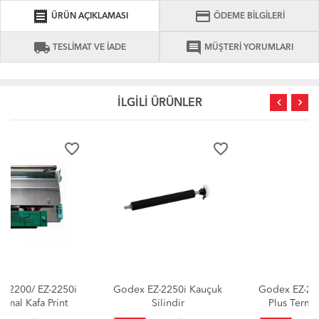
receipt
credit_card
ÜRÜN AÇIKLAMASI
ÖDEME BİLGİLERİ
local_shipping
comment
TESLİMAT VE İADE
MÜŞTERİ YORUMLARI
İLGİLİ ÜRÜNLER
favorite_border
favorite_border
Godex EZ-2250i Kauçuk
Godex EZ-2300/ EZ-2350i
Silindir
Plus Termal Kafa Print
Head