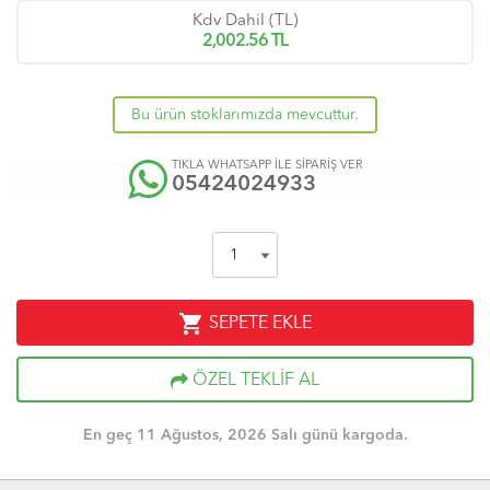
Kdv Dahil (TL)
2,002.56
TL
Bu ürün stoklarımızda mevcuttur.
TIKLA WHATSAPP İLE SİPARİŞ VER
05424024933
shopping_cart
SEPETE EKLE
ÖZEL TEKLİF AL
En geç 11 Ağustos, 2026 Salı günü kargoda.