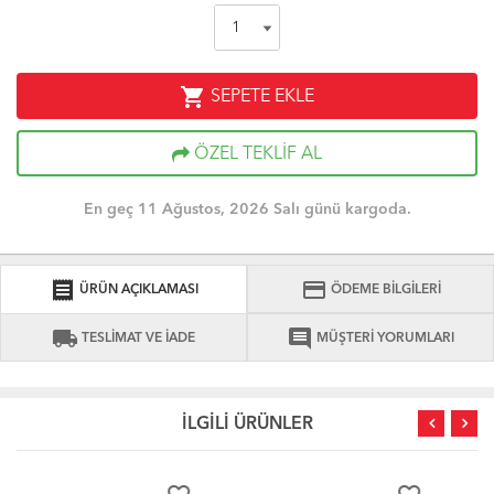
shopping_cart
SEPETE EKLE
ÖZEL TEKLİF AL
En geç 11 Ağustos, 2026 Salı günü kargoda.
receipt
credit_card
ÜRÜN AÇIKLAMASI
ÖDEME BİLGİLERİ
local_shipping
comment
TESLİMAT VE İADE
MÜŞTERİ YORUMLARI
İLGİLİ ÜRÜNLER