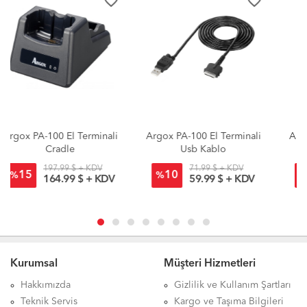
favorite_border
favorite_border
Argox PA-100 El Terminali
Argox PA-100 El Terminali
Usb Kablo
RS232 Kablo
71.99 $ + KDV
77.99 $ + KDV
10
10
%
%
59.99 $ + KDV
64.99 $ + KDV
Kurumsal
Müşteri Hizmetleri
Hakkımızda
Gizlilik ve Kullanım Şartları
Teknik Servis
Kargo ve Taşıma Bilgileri