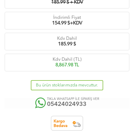
185.99 $ + KDV
İndirimli Fiyat
154.99
$+KDV
Kdv Dahil
185.99
$
Kdv Dahil (TL)
8,867.98
TL
Bu ürün stoklarımızda mevcuttur.
TIKLA WHATSAPP İLE SİPARİŞ VER
05424024933