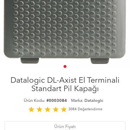
Datalogic DL-Axist El Terminali
Standart Pil Kapağı
Ürün Kodu:
#0003084
Marka:
Datalogic
star
star
star
star
star
3084
Değerlendirme
Ürün Fiyatı