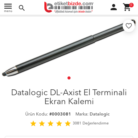
menu
person
shopping_cart
0
search
menü
favorite_border
Datalogic DL-Axist El Terminali
Ekran Kalemi
Ürün Kodu:
#0003081
Marka:
Datalogic
star
star
star
star
star
3081
Değerlendirme