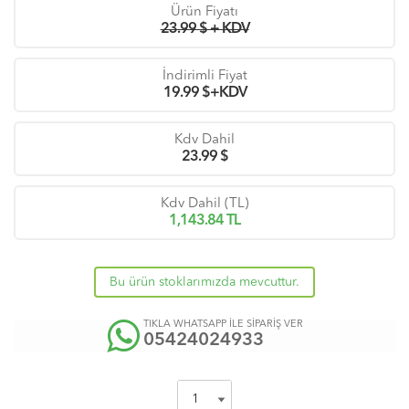
Ürün Fiyatı
23.99 $ + KDV
İndirimli Fiyat
19.99
$+KDV
Kdv Dahil
23.99
$
Kdv Dahil (TL)
1,143.84
TL
Bu ürün stoklarımızda mevcuttur.
TIKLA WHATSAPP İLE SİPARİŞ VER
05424024933