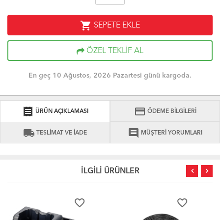
shopping_cart
SEPETE EKLE
ÖZEL TEKLİF AL
En geç 10 Ağustos, 2026 Pazartesi günü kargoda.
receipt
credit_card
ÜRÜN AÇIKLAMASI
ÖDEME BİLGİLERİ
local_shipping
comment
TESLİMAT VE İADE
MÜŞTERİ YORUMLARI
İLGİLİ ÜRÜNLER
order
favorite_border
favorite_border