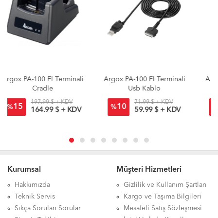
i
Argox PA-100 El Terminali
Argox PA-100 El Terminali
Usb Kablo
RS232 Kablo
71.99 $ + KDV
77.99 $ + KDV
10
10
%
%
59.99 $ + KDV
64.99 $ + KDV
Kurumsal
Müşteri Hizmetleri
Hakkımızda
Gizlilik ve Kullanım Şartları
Teknik Servis
Kargo ve Taşıma Bilgileri
Sıkça Sorulan Sorular
Mesafeli Satış Sözleşmesi