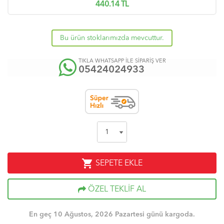
440.14
TL
Bu ürün stoklarımızda mevcuttur.
TIKLA WHATSAPP İLE SİPARİŞ VER
05424024933
shopping_cart
SEPETE EKLE
ÖZEL TEKLİF AL
En geç 10 Ağustos, 2026 Pazartesi günü kargoda.