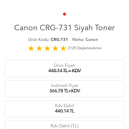
Canon CRG-731 Siyah Toner
Ürün Kodu:
CRG-731
Marka:
Canon
star
star
star
star
star
2129
Değerlendirme
Ürün Fiyatı
440.14 TL + KDV
İndirimli Fiyat
366.78
TL+KDV
Kdv Dahil
440.14
TL
Kdv Dahil (TL)