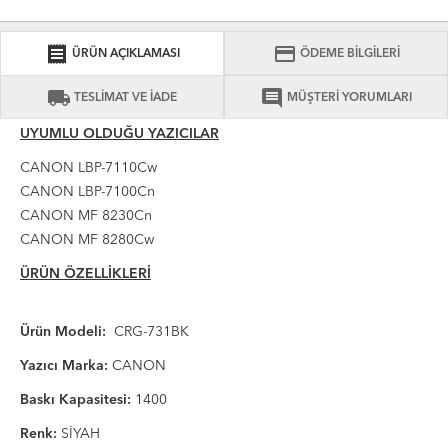
receipt
credit_card
ÜRÜN AÇIKLAMASI
ÖDEME BİLGİLERİ
local_shipping
comment
TESLİMAT VE İADE
MÜŞTERİ YORUMLARI
UYUMLU OLDUĞU YAZICILAR
CANON LBP-7110Cw
CANON LBP-7100Cn
CANON MF 8230Cn
CANON MF 8280Cw
ÜRÜN ÖZELLİKLERİ
Ürün Modeli:
CRG-731BK
Yazıcı Marka:
CANON
Baskı Kapasitesi:
1400
Renk:
SİYAH