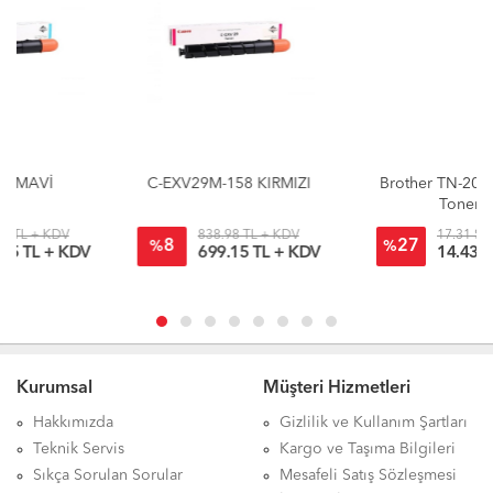
C-EXV29M-158 KIRMIZI
Brother TN-2025 Siyah
Toner
838.98 TL + KDV
17.31 $ + KDV
8
27
%
%
699.15 TL + KDV
14.43 $ + KDV
Kurumsal
Müşteri Hizmetleri
Hakkımızda
Gizlilik ve Kullanım Şartları
Teknik Servis
Kargo ve Taşıma Bilgileri
Sıkça Sorulan Sorular
Mesafeli Satış Sözleşmesi