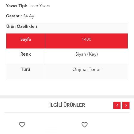
Yazıcı Tipi:
Laser Yazıcı
Garanti:
24 Ay
Ürün Özellikleri
Sayfa
1400
Renk
Siyah (Key)
Türü
Orijinal Toner
İLGİLİ ÜRÜNLER
favorite_border
favorite_border