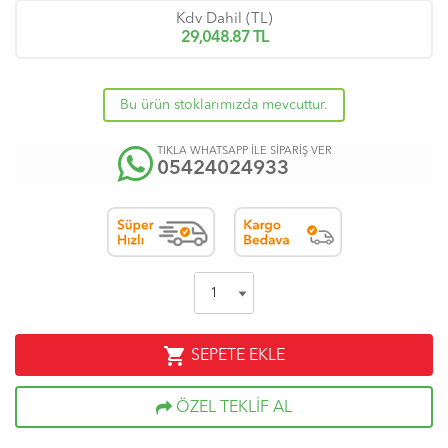
Kdv Dahil (TL)
29,048.87
TL
Bu ürün stoklarımızda mevcuttur.
TIKLA WHATSAPP İLE SİPARİŞ VER
05424024933
shopping_cart
SEPETE EKLE
ÖZEL TEKLİF AL