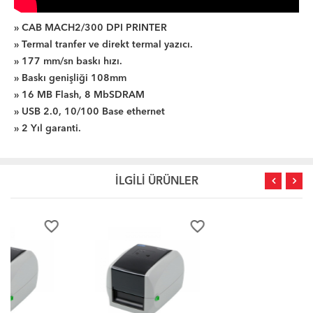
»
CAB MACH2/300 DPI PRINTER
» Termal tranfer ve direkt termal yazıcı.
» 177 mm/sn baskı hızı.
» Baskı genişliği 108mm
» 16 MB Flash, 8 MbSDRAM
» USB 2.0, 10/100 Base ethernet
» 2 Yıl garanti.
İLGİLİ ÜRÜNLER
favorite_border
favorite_border