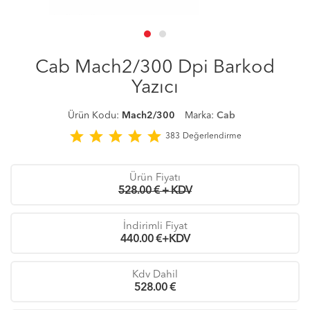
Cab Mach2/300 Dpi Barkod
Yazıcı
Ürün Kodu:
Mach2/300
Marka:
Cab
star
star
star
star
star
383
Değerlendirme
Ürün Fiyatı
528.00 € + KDV
İndirimli Fiyat
440.00
€+KDV
Kdv Dahil
528.00
€