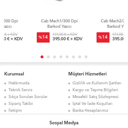
Cab Mach1/300 Dpi
Cab Mach2/200 Dpi
Barkod Yazıcı
Barkod Yazıcı
474.00 € + KDV
474.00 € + KDV
14
14
%
%
395.00 € + KDV
395.00 € + KDV
Kurumsal
Müşteri Hizmetleri
Hakkımızda
Gizlilik ve Kullanım Şartları
Teknik Servis
Kargo ve Taşıma Bilgileri
Sıkça Sorulan Sorular
Mesafeli Satış Sözleşmesi
Sipariş Takibi
İptal Ve İade Koşulları
İletişim
Banka Hesaplarımız
Sosyal Medya