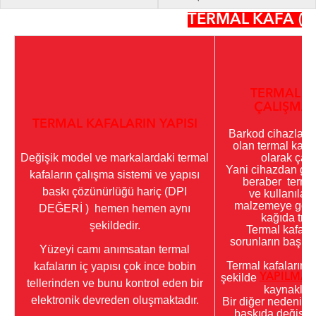
TERMAL KAFA ( P
TERMAL K
ÇALIŞMA 
TERMAL KAFALARIN YAPISI
Barkod cihazların
olan termal kafal
Değişik model ve markalardaki termal
olarak çalı
Yani cihazdan gel
kafaların çalışma sistemi ve yapısı
beraber termal 
baskı çözünürlüğü hariç (DPI
ve kullanılan 
malzemeye göre 
DEĞERİ ) hemen hemen aynı
kağıda tran
şekildedir.
Termal kafala
sorunların başlı
Yüzeyi camı anımsatan termal
bi
Termal kafaların t
kafaların iç yapısı çok ince bobin
şekilde
YAPILMA
tellerinden ve bunu kontrol eden bir
kaynaklan
elektronik devreden oluşmaktadır.
Bir diğer nedeni i
baskıda değişik