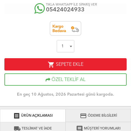
TIKLA WHATSAPP İLE SİPARİŞ VER
05424024933
shopping_cart
SEPETE EKLE
ÖZEL TEKLİF AL
En geç 10 Ağustos, 2026 Pazartesi günü kargoda.
receipt
credit_card
ÜRÜN AÇIKLAMASI
ÖDEME BİLGİLERİ
local_shipping
comment
TESLİMAT VE İADE
MÜŞTERİ YORUMLARI