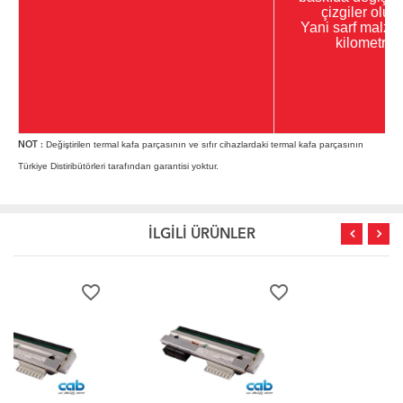
çizgiler oluş
Yani sarf malze
kilometresi
Değiştirilen termal kafa parçasının ve sıfır cihazlardaki termal kafa parçasının
NOT :
Türkiye Distiribütörleri tarafından garantisi yoktur.
İLGİLİ ÜRÜNLER
favorite_border
favorite_border