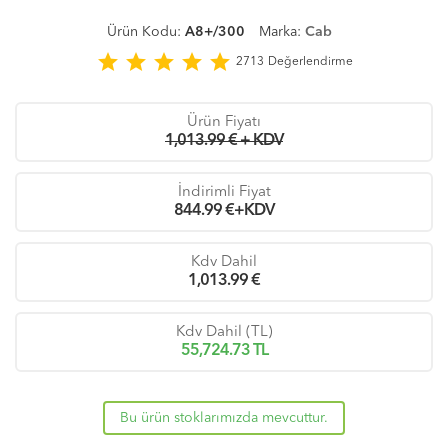
Ürün Kodu:
A8+/300
Marka:
Cab
star
star
star
star
star
2713
Değerlendirme
Ürün Fiyatı
1,013.99 € + KDV
İndirimli Fiyat
844.99
€+KDV
Kdv Dahil
1,013.99
€
Kdv Dahil (TL)
55,724.73
TL
Bu ürün stoklarımızda mevcuttur.