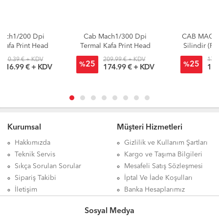
Cab Mach1/300 Dpi
CAB MACH1/2 Kauçuk
Termal Kafa Print Head
Silindir (Platen Roller)
209.99 € + KDV
17.99 € + KDV
25
25
%
%
174.99 € + KDV
14.99 € + KDV
Kurumsal
Müşteri Hizmetleri
Hakkımızda
Gizlilik ve Kullanım Şartları
Teknik Servis
Kargo ve Taşıma Bilgileri
Sıkça Sorulan Sorular
Mesafeli Satış Sözleşmesi
Sipariş Takibi
İptal Ve İade Koşulları
İletişim
Banka Hesaplarımız
Sosyal Medya