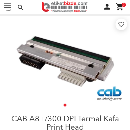
menu
person
shopping_cart
0
search
menü
favorite_border
CAB A8+/300 DPI Termal Kafa
Print Head