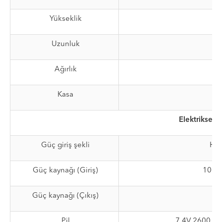
Yükseklik
Uzunluk
Ağırlık
Kasa
Elektriksel
Güç giriş şekli
Har
Güç kaynağı (Giriş)
100 ~
Güç kaynağı (Çıkış)
Pil
7.4V 2600 mAh