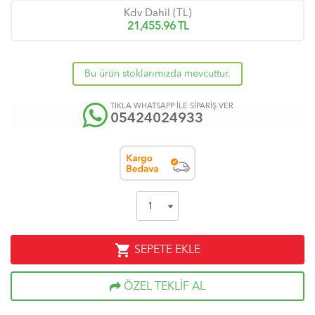
Kdv Dahil (TL)
21,455.96
TL
Bu ürün stoklarımızda mevcuttur.
TIKLA WHATSAPP İLE SİPARİŞ VER
05424024933
shopping_cart
SEPETE EKLE
ÖZEL TEKLİF AL