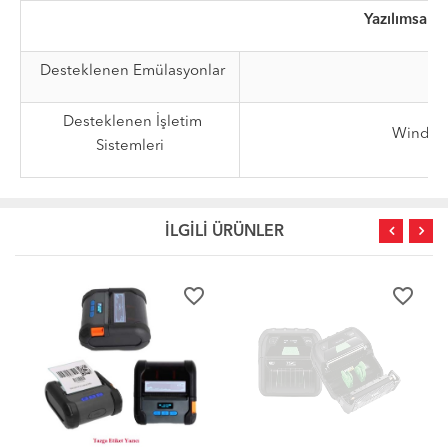
Yazılımsal
Desteklenen Emülasyonlar
SL
Desteklenen İşletim
Windows
Sistemleri
İLGİLİ ÜRÜNLER
favorite_border
favorite_border