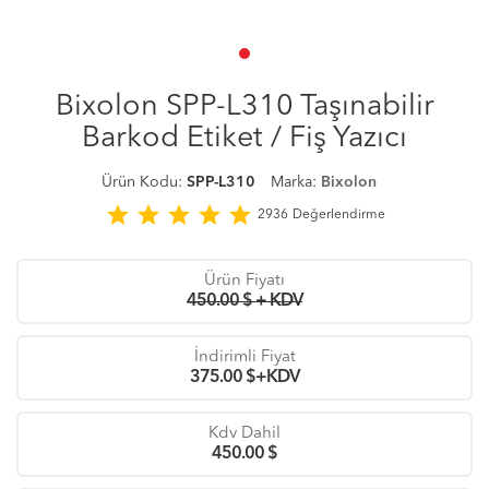
Bixolon SPP-L310 Taşınabilir
Barkod Etiket / Fiş Yazıcı
Ürün Kodu:
SPP-L310
Marka:
Bixolon
star
star
star
star
star
2936
Değerlendirme
Ürün Fiyatı
450.00 $ + KDV
İndirimli Fiyat
375.00
$+KDV
Kdv Dahil
450.00
$