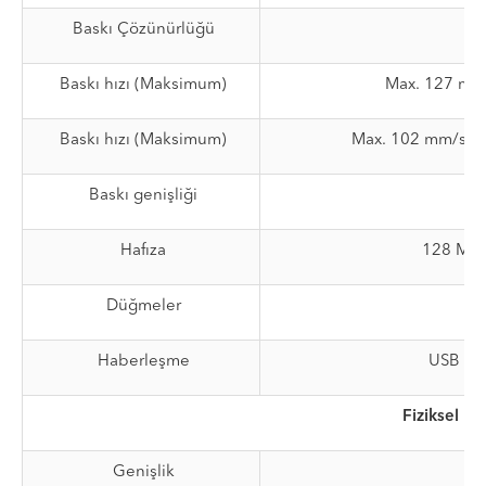
Baskı Çözünürlüğü
Baskı hızı (Maksimum)
Max. 127 mm/s
Baskı hızı (Maksimum)
Max. 102 mm/saniy
Baskı genişliği
Hafıza
128 MB 
Düğmeler
Haberleşme
USB (V2
Fiziksel
Genişlik