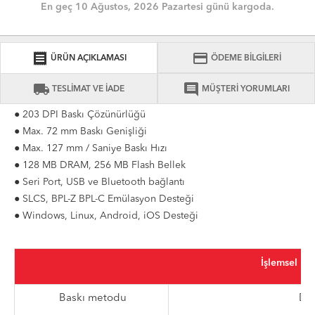
En geç 10 Ağustos, 2026 Pazartesi günü kargoda.
receipt
credit_card
ÜRÜN AÇIKLAMASI
ÖDEME BİLGİLERİ
local_shipping
comment
TESLİMAT VE İADE
MÜŞTERİ YORUMLARI
● 203 DPI Baskı Çözünürlüğü
● Max. 72 mm Baskı Genişliği
● Max. 127 mm / Saniye Baskı Hızı
● 128 MB DRAM, 256 MB Flash Bellek
● Seri Port, USB ve Bluetooth bağlantı
● SLCS, BPL-Z BPL-C Emülasyon Desteği
● Windows, Linux, Android, iOS Desteği
İşlemsel
Baskı metodu
Dir