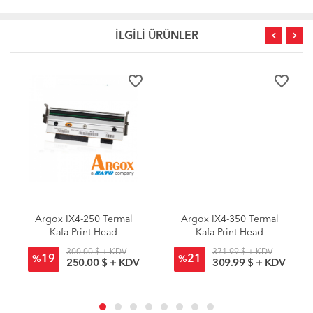
İLGİLİ ÜRÜNLER
favorite_border
favorite_border
Argox IX4-250 Termal
Argox IX4-350 Termal
Kafa Print Head
Kafa Print Head
300.00 $ + KDV
371.99 $ + KDV
19
21
%
%
250.00 $ + KDV
309.99 $ + KDV