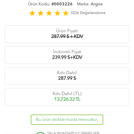
Ürün Kodu:
#0003226
Marka:
Argox
star
star
star
star
star
3226
Değerlendirme
Ürün Fiyatı
287.99 $ + KDV
İndirimli Fiyat
239.99
$+KDV
Kdv Dahil
287.99
$
Kdv Dahil (TL)
13,726.32
TL
Bu ürün stoklarımızda mevcuttur.
TIKLA WHATSAPP İLE SİPARİŞ VER