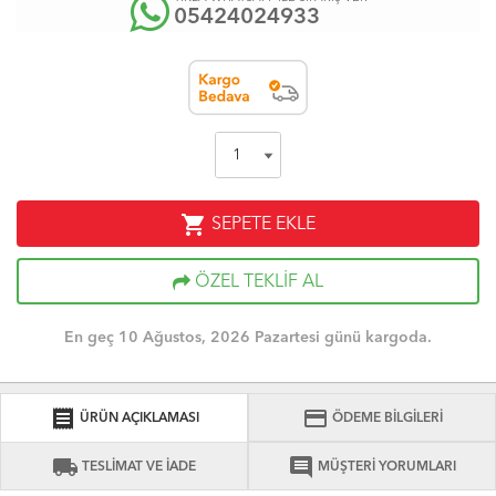
05424024933
shopping_cart
SEPETE EKLE
ÖZEL TEKLİF AL
En geç 10 Ağustos, 2026 Pazartesi günü kargoda.
receipt
credit_card
ÜRÜN AÇIKLAMASI
ÖDEME BİLGİLERİ
local_shipping
comment
TESLİMAT VE İADE
MÜŞTERİ YORUMLARI