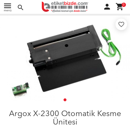
menu
person
shopping_cart
0
search
menü
favorite_border
Argox X-2300 Otomatik Kesme
Ünitesi