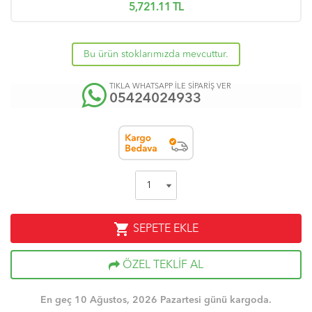
5,721.11
TL
Bu ürün stoklarımızda mevcuttur.
TIKLA WHATSAPP İLE SİPARİŞ VER
05424024933
shopping_cart
SEPETE EKLE
ÖZEL TEKLİF AL
En geç 10 Ağustos, 2026 Pazartesi günü kargoda.