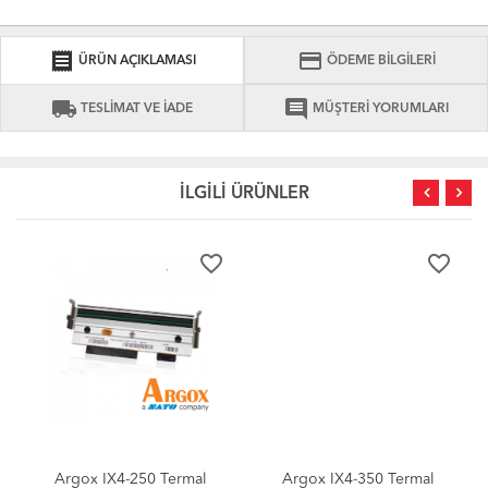
receipt
credit_card
ÜRÜN AÇIKLAMASI
ÖDEME BİLGİLERİ
local_shipping
comment
TESLİMAT VE İADE
MÜŞTERİ YORUMLARI
İLGİLİ ÜRÜNLER
favorite_border
favorite_border
Argox IX4-250 Termal
Argox IX4-350 Termal