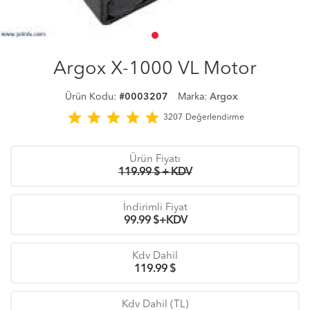
Argox X-1000 VL Motor
Ürün Kodu:
#0003207
Marka:
Argox
star
star
star
star
star
3207
Değerlendirme
Ürün Fiyatı
119.99 $ + KDV
İndirimli Fiyat
99.99
$+KDV
Kdv Dahil
119.99
$
Kdv Dahil (TL)