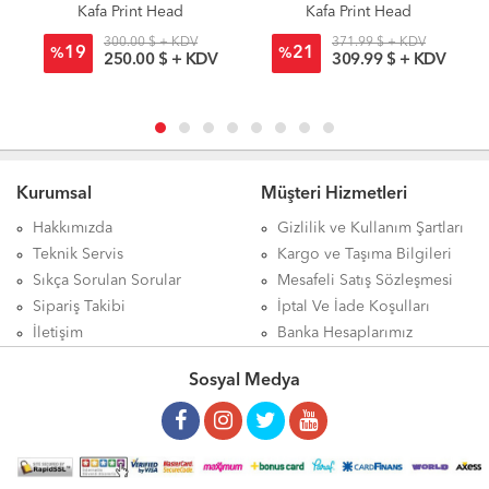
Kafa Print Head
Kafa Print Head
300.00 $ + KDV
371.99 $ + KDV
19
21
%
%
250.00 $ + KDV
309.99 $ + KDV
Kurumsal
Müşteri Hizmetleri
Hakkımızda
Gizlilik ve Kullanım Şartları
Teknik Servis
Kargo ve Taşıma Bilgileri
Sıkça Sorulan Sorular
Mesafeli Satış Sözleşmesi
Sipariş Takibi
İptal Ve İade Koşulları
İletişim
Banka Hesaplarımız
Sosyal Medya