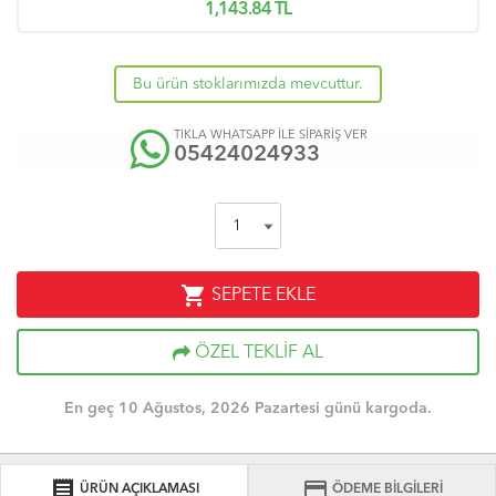
1,143.84
TL
Bu ürün stoklarımızda mevcuttur.
TIKLA WHATSAPP İLE SİPARİŞ VER
05424024933
shopping_cart
SEPETE EKLE
ÖZEL TEKLİF AL
En geç 10 Ağustos, 2026 Pazartesi günü kargoda.
receipt
credit_card
ÜRÜN AÇIKLAMASI
ÖDEME BİLGİLERİ