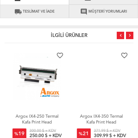
local_shipping
comment
TESLİMAT VE İADE
MÜŞTERİ YORUMLARI
İLGİLİ ÜRÜNLER
favorite_border
favorite_border
Argox IX4-250 Termal
Argox IX4-350 Termal
Kafa Print Head
Kafa Print Head
300.00 $ + KDV
371.99 $ + KDV
19
21
%
%
250.00 $ + KDV
309.99 $ + KDV