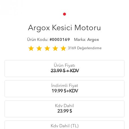
Argox Kesici Motoru
Ürün Kodu:
#0003169
Marka:
Argox
star
star
star
star
star
3169
Değerlendirme
Ürün Fiyatı
23.99 $ + KDV
İndirimli Fiyat
19.99
$+KDV
Kdv Dahil
23.99
$
Kdv Dahil (TL)